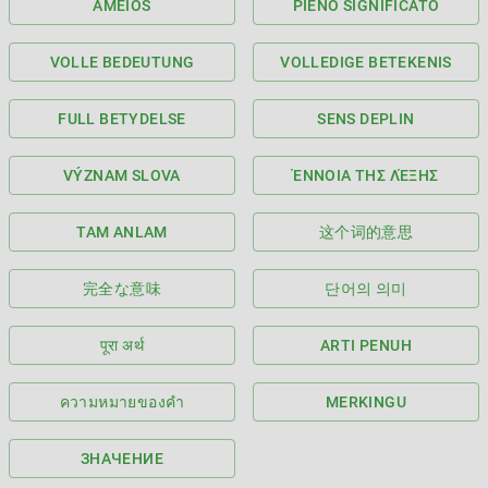
AMEIOS
PIENO SIGNIFICATO
VOLLE BEDEUTUNG
VOLLEDIGE BETEKENIS
FULL BETYDELSE
SENS DEPLIN
VÝZNAM SLOVA
ΈΝΝΟΙΑ ΤΗΣ ΛΈΞΗΣ
TAM ANLAM
这个词的意思
完全な意味
단어의 의미
पूरा अर्थ
ARTI PENUH
ความหมายของคำ
MERKINGU
ЗНАЧЕНИЕ