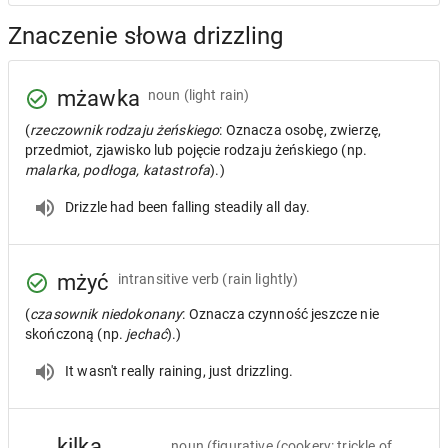
Znaczenie słowa drizzling
mżawka
noun
(light rain)
(
rzeczownik rodzaju żeńskiego
: Oznacza osobę, zwierzę,
przedmiot, zjawisko lub pojęcie rodzaju żeńskiego (np.
malarka, podłoga, katastrofa
).)
Drizzle had been falling steadily all day.
mżyć
intransitive verb
(rain lightly)
(
czasownik niedokonany
: Oznacza czynność jeszcze nie
skończoną (np.
jechać
).)
It wasn't really raining, just drizzling.
kilka
noun
(figurative (cookery: trickle of