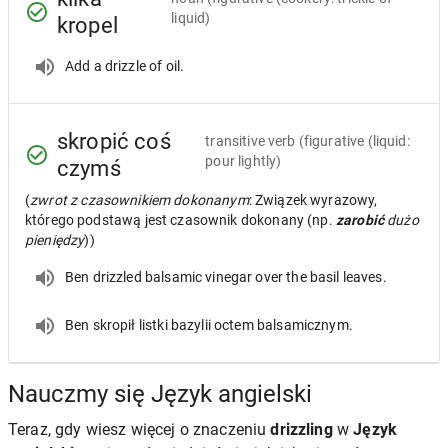
liquid)
kropel
Add a drizzle of oil.
skropić coś
transitive verb
(figurative (liquid:
pour lightly)
czymś
(
zwrot z czasownikiem dokonanym
: Związek wyrazowy,
którego podstawą jest czasownik dokonany (np.
zarobić
dużo
pieniędzy
))
Ben drizzled balsamic vinegar over the basil leaves.
Ben skropił listki bazylii octem balsamicznym.
Nauczmy się Język angielski
Teraz, gdy wiesz więcej o znaczeniu
drizzling
w
Język