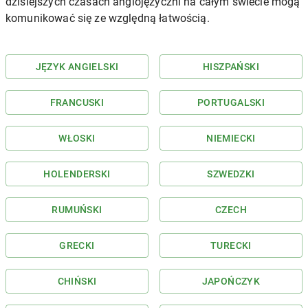
dzisiejszych czasach anglojęzyczni na całym świecie mogą
komunikować się ze względną łatwością.
JĘZYK ANGIELSKI
HISZPAŃSKI
FRANCUSKI
PORTUGALSKI
WŁOSKI
NIEMIECKI
HOLENDERSKI
SZWEDZKI
RUMUŃSKI
CZECH
GRECKI
TURECKI
CHIŃSKI
JAPOŃCZYK