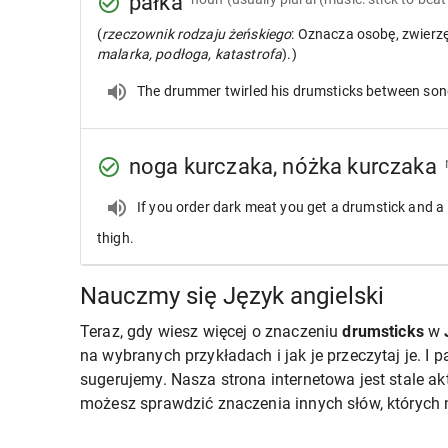
pałka
(
rzeczownik rodzaju żeńskiego
: Oznacza osobę, zwierzę
malarka, podłoga, katastrofa
).)
The drummer twirled his drumsticks between son
noga kurczaka, nóżka kurczaka
If you order dark meat you get a drumstick and a
thigh.
Nauczmy się Język angielski
Teraz, gdy wiesz więcej o znaczeniu
drumsticks
w
na wybranych przykładach i jak je przeczytaj je. I 
sugerujemy. Nasza strona internetowa jest stale a
możesz sprawdzić znaczenia innych słów, których n