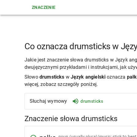
ZNACZENIE
Co oznacza drumsticks w Języ
Jakie jest znaczenie słowa drumsticks w Język ang
dwujęzycznymi przykładami i instrukcjami, jak uży
Słowo
drumsticks
w
Język angielski
oznacza
pałk
więcej, zobacz szczegóły poniżej.
Słuchaj wymowy
drumsticks
Znaczenie słowa drumsticks
noun
(usually plural (music: stick to bea