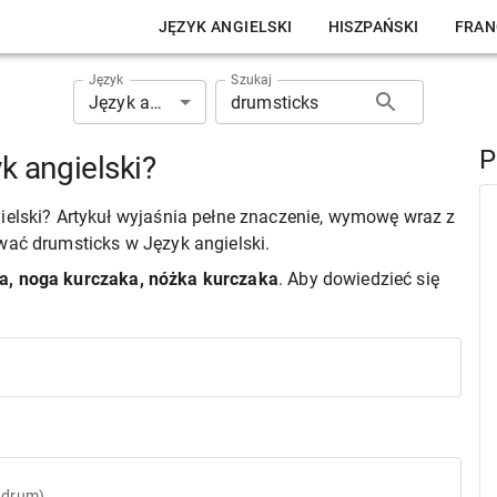
JĘZYK ANGIELSKI
HISZPAŃSKI
FRAN
Język
Szukaj
Język angielski
P
k angielski?
ielski? Artykuł wyjaśnia pełne znaczenie, wymowę wraz z
wać drumsticks w Język angielski.
a, noga kurczaka, nóżka kurczaka
. Aby dowiedzieć się
t drum)