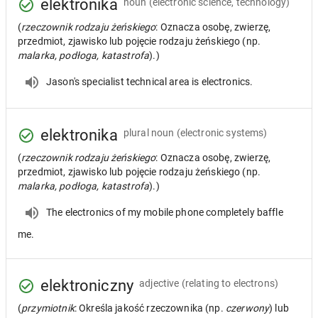
elektronika
noun
(electronic science, technology)
(
rzeczownik rodzaju żeńskiego
: Oznacza osobę, zwierzę,
przedmiot, zjawisko lub pojęcie rodzaju żeńskiego (np.
malarka, podłoga, katastrofa
).)
Jason's specialist technical area is electronics.
elektronika
plural noun
(electronic systems)
(
rzeczownik rodzaju żeńskiego
: Oznacza osobę, zwierzę,
przedmiot, zjawisko lub pojęcie rodzaju żeńskiego (np.
malarka, podłoga, katastrofa
).)
The electronics of my mobile phone completely baffle
me.
elektroniczny
adjective
(relating to electrons)
(
przymiotnik
: Określa jakość rzeczownika (np.
czerwony
) lub