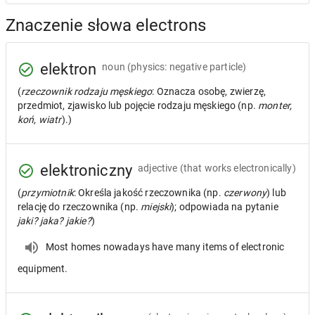
Znaczenie słowa electrons
elektron
noun
(physics: negative particle)
(
rzeczownik rodzaju męskiego
: Oznacza osobę, zwierzę,
przedmiot, zjawisko lub pojęcie rodzaju męskiego (np.
monter,
koń, wiatr
).)
elektroniczny
adjective
(that works electronically)
(
przymiotnik
: Określa jakość rzeczownika (np.
czerwony
) lub
relację do rzeczownika (np.
miejski
); odpowiada na pytanie
jaki? jaka? jakie?
)
Most homes nowadays have many items of electronic
equipment.