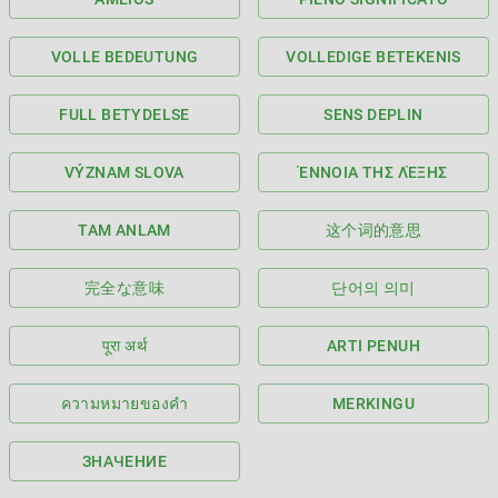
VOLLE BEDEUTUNG
VOLLEDIGE BETEKENIS
FULL BETYDELSE
SENS DEPLIN
VÝZNAM SLOVA
ΈΝΝΟΙΑ ΤΗΣ ΛΈΞΗΣ
TAM ANLAM
这个词的意思
完全な意味
단어의 의미
पूरा अर्थ
ARTI PENUH
ความหมายของคำ
MERKINGU
ЗНАЧЕНИЕ