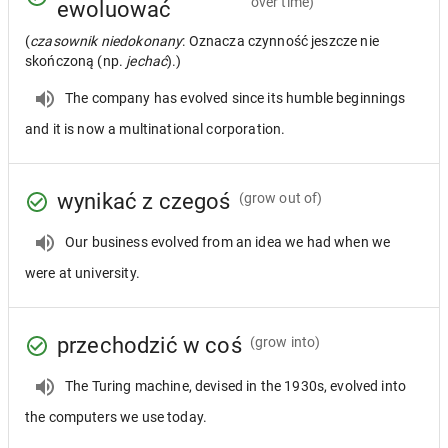
over time)
ewoluować
(
czasownik niedokonany
: Oznacza czynność jeszcze nie
skończoną (np.
jechać
).)
The company has evolved since its humble beginnings
and it is now a multinational corporation.
wynikać z czegoś
(grow out of)
Our business evolved from an idea we had when we
were at university.
przechodzić w coś
(grow into)
The Turing machine, devised in the 1930s, evolved into
the computers we use today.