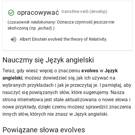
opracowywać
transitive verb
(develop)
(
czasownik niedokonany
: Oznacza czynność jeszcze nie
skończoną (np.
jechać
).)
Albert Einstein evolved the theory of Relativity.
Nauczmy się Język angielski
Teraz, gdy wiesz więcej o znaczeniu
evolves
w
Język
angielski
, możesz dowiedzieć się, jak ich używać na
wybranych przykładach i jak je przeczytaj je. I pamiętaj, aby
nauczyć się powiązanych słów, które sugerujemy. Nasza
strona internetowa jest stale aktualizowana o nowe słowa i
nowe przykłady, dzięki czemu możesz sprawdzić znaczenia
innych słów, których nie znasz w Język angielski.
Powiązane słowa evolves