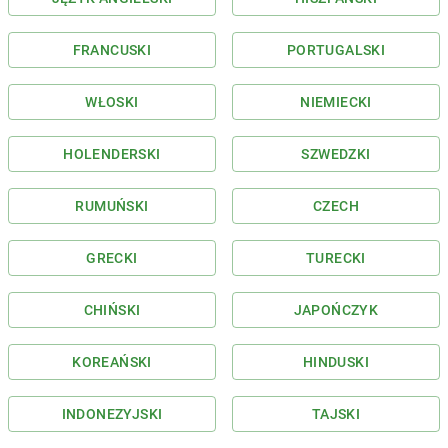
FRANCUSKI
PORTUGALSKI
WŁOSKI
NIEMIECKI
HOLENDERSKI
SZWEDZKI
RUMUŃSKI
CZECH
GRECKI
TURECKI
CHIŃSKI
JAPOŃCZYK
KOREAŃSKI
HINDUSKI
INDONEZYJSKI
TAJSKI