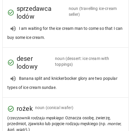
sprzedawca
noun
(travelling ice-cream
seller)
lodów
I am waiting for the ice cream man to come so that I can
buy some ice cream.
deser
noun
(dessert: ice cream with
toppings)
lodowy
Banana split and knickerbocker glory are two popular
types of ice cream sundae.
rożek
noun
(conical wafer)
(
rzeczownik rodzaju męskiego
: Oznacza osobę, zwierzę,
przedmiot, zjawisko lub pojęcie rodzaju męskiego (np.
monter,
koń, wiatr
).)