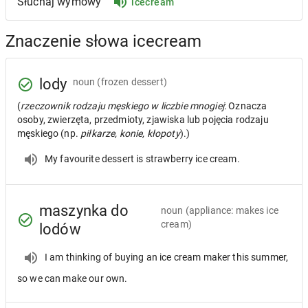
Słuchaj wymowy
icecream
Znaczenie słowa icecream
lody
noun
(frozen dessert)
(
rzeczownik rodzaju męskiego w liczbie mnogiej
: Oznacza
osoby, zwierzęta, przedmioty, zjawiska lub pojęcia rodzaju
męskiego (np.
piłkarze, konie, kłopoty
).)
My favourite dessert is strawberry ice cream.
maszynka do
noun
(appliance: makes ice
cream)
lodów
I am thinking of buying an ice cream maker this summer,
so we can make our own.