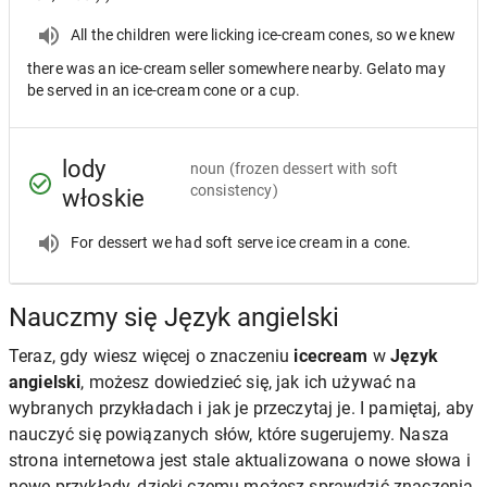
All the children were licking ice-cream cones, so we knew
there was an ice-cream seller somewhere nearby. Gelato may
be served in an ice-cream cone or a cup.
lody
noun
(frozen dessert with soft
consistency)
włoskie
For dessert we had soft serve ice cream in a cone.
Nauczmy się Język angielski
Teraz, gdy wiesz więcej o znaczeniu
icecream
w
Język
angielski
, możesz dowiedzieć się, jak ich używać na
wybranych przykładach i jak je przeczytaj je. I pamiętaj, aby
nauczyć się powiązanych słów, które sugerujemy. Nasza
strona internetowa jest stale aktualizowana o nowe słowa i
nowe przykłady, dzięki czemu możesz sprawdzić znaczenia