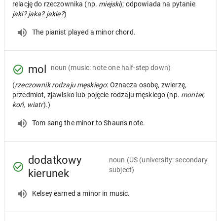
relację do rzeczownika (np.
miejski
); odpowiada na pytanie
jaki? jaka? jakie?
)
The pianist played a minor chord.
mol
noun
(music: note one half-step down)
(
rzeczownik rodzaju męskiego
: Oznacza osobę, zwierzę,
przedmiot, zjawisko lub pojęcie rodzaju męskiego (np.
monter,
koń, wiatr
).)
Tom sang the minor to Shaun's note.
dodatkowy
noun
(US (university: secondary
subject)
kierunek
Kelsey earned a minor in music.