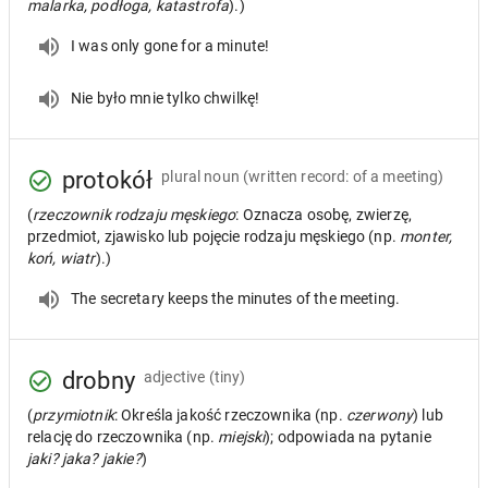
malarka, podłoga, katastrofa
).)
I was only gone for a minute!
Nie było mnie tylko chwilkę!
protokół
plural noun
(written record: of a meeting)
(
rzeczownik rodzaju męskiego
: Oznacza osobę, zwierzę,
przedmiot, zjawisko lub pojęcie rodzaju męskiego (np.
monter,
koń, wiatr
).)
The secretary keeps the minutes of the meeting.
drobny
adjective
(tiny)
(
przymiotnik
: Określa jakość rzeczownika (np.
czerwony
) lub
relację do rzeczownika (np.
miejski
); odpowiada na pytanie
jaki? jaka? jakie?
)