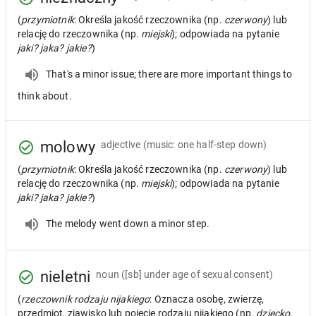
(
przymiotnik
: Określa jakość rzeczownika (np.
czerwony
) lub
relację do rzeczownika (np.
miejski
); odpowiada na pytanie
jaki? jaka? jakie?
)
That's a minor issue; there are more important things to
think about.
molowy
adjective
(music: one half-step down)
(
przymiotnik
: Określa jakość rzeczownika (np.
czerwony
) lub
relację do rzeczownika (np.
miejski
); odpowiada na pytanie
jaki? jaka? jakie?
)
The melody went down a minor step.
nieletni
noun
([sb] under age of sexual consent)
(
rzeczownik rodzaju nijakiego
: Oznacza osobę, zwierzę,
przedmiot, zjawisko lub pojęcie rodzaju nijakiego (np.
dziecko,