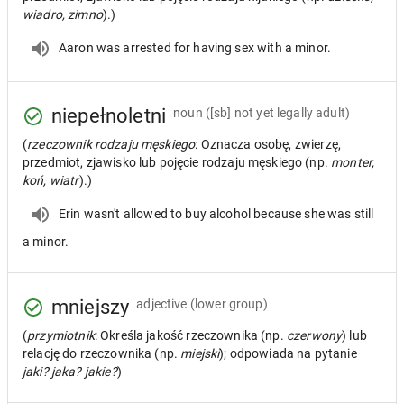
wiadro, zimno
).)
Aaron was arrested for having sex with a minor.
niepełnoletni
noun
([sb] not yet legally adult)
(
rzeczownik rodzaju męskiego
: Oznacza osobę, zwierzę,
przedmiot, zjawisko lub pojęcie rodzaju męskiego (np.
monter,
koń, wiatr
).)
Erin wasn't allowed to buy alcohol because she was still
a minor.
mniejszy
adjective
(lower group)
(
przymiotnik
: Określa jakość rzeczownika (np.
czerwony
) lub
relację do rzeczownika (np.
miejski
); odpowiada na pytanie
jaki? jaka? jakie?
)