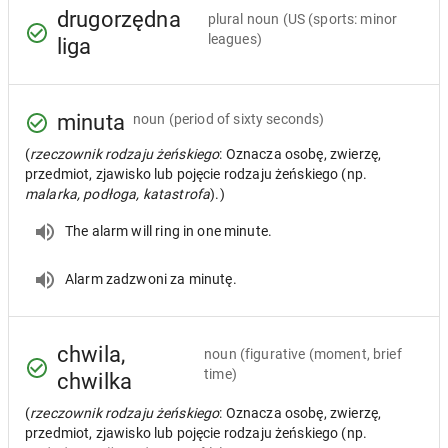
drugorzędna
plural noun
(US (sports: minor
leagues)
liga
minuta
noun
(period of sixty seconds)
(
rzeczownik rodzaju żeńskiego
: Oznacza osobę, zwierzę,
przedmiot, zjawisko lub pojęcie rodzaju żeńskiego (np.
malarka, podłoga, katastrofa
).)
The alarm will ring in one minute.
Alarm zadzwoni za minutę.
chwila,
noun
(figurative (moment, brief
time)
chwilka
(
rzeczownik rodzaju żeńskiego
: Oznacza osobę, zwierzę,
przedmiot, zjawisko lub pojęcie rodzaju żeńskiego (np.