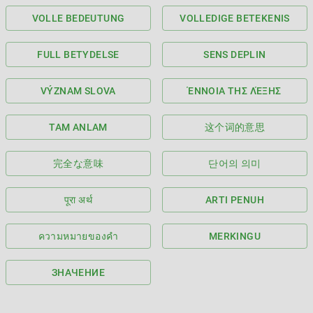
VOLLE BEDEUTUNG
VOLLEDIGE BETEKENIS
FULL BETYDELSE
SENS DEPLIN
VÝZNAM SLOVA
ΈΝΝΟΙΑ ΤΗΣ ΛΈΞΗΣ
TAM ANLAM
这个词的意思
完全な意味
단어의 의미
पूरा अर्थ
ARTI PENUH
ความหมายของคำ
MERKINGU
ЗНАЧЕНИЕ