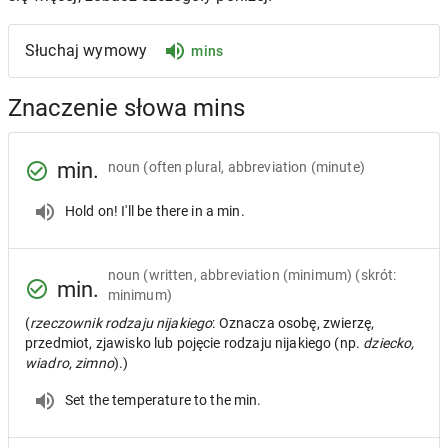
Słuchaj wymowy
mins
Znaczenie słowa mins
min.
noun
(often plural, abbreviation (minute)
Hold on! I'll be there in a min.
noun
(written, abbreviation (minimum) (skrót:
min.
minimum)
(
rzeczownik rodzaju nijakiego
: Oznacza osobę, zwierzę,
przedmiot, zjawisko lub pojęcie rodzaju nijakiego (np.
dziecko,
wiadro, zimno
).)
Set the temperature to the min.