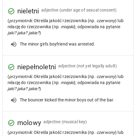
nieletni
adjective
(under age of sexual consent)
(
przymiotnik
: Określa jakość rzeczownika (np.
czerwony
) lub
relację do rzeczownika (np.
miejski
); odpowiada na pytanie
jaki? jaka? jakie?
)
The minor girl's boyfriend was arrested.
niepełnoletni
adjective
(not yet legally adult)
(
przymiotnik
: Określa jakość rzeczownika (np.
czerwony
) lub
relację do rzeczownika (np.
miejski
); odpowiada na pytanie
jaki? jaka? jakie?
)
The bouncer kicked the minor boys out of the bar.
molowy
adjective
(musical key)
(
przymiotnik
: Określa jakość rzeczownika (np.
czerwony
) lub