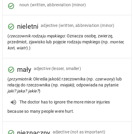
noun
(written, abbreviation (minor)
nieletni
adjective
(written, abbreviation (minor)
(
rzeczownik rodzaju męskiego
: Oznacza osobę, zwierzę,
przedmiot, zjawisko lub pojęcie rodzaju męskiego (np.
monter,
koń, wiatr
).)
mały
adjective
(lesser, smaller)
(
przymiotnik
: Określa jakość rzeczownika (np.
czerwony
) lub
relację do rzeczownika (np.
miejski
); odpowiada na pytanie
jaki? jaka? jakie?
)
The doctor has to ignore the more minor injuries
because so many people were hurt.
nieznaczny
adjective
(not as important)