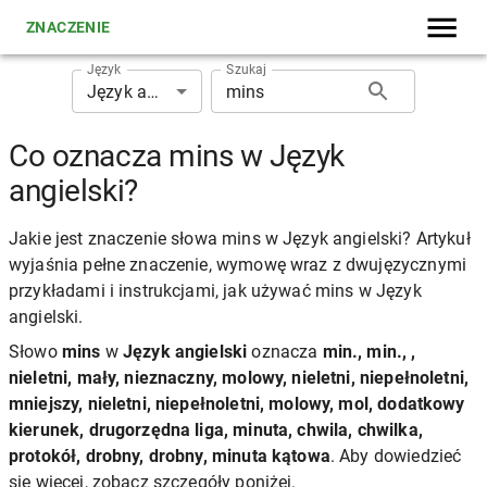
ZNACZENIE
Język
Szukaj
Język angielski
Co oznacza mins w Język
angielski?
Jakie jest znaczenie słowa mins w Język angielski? Artykuł
wyjaśnia pełne znaczenie, wymowę wraz z dwujęzycznymi
przykładami i instrukcjami, jak używać mins w Język
angielski.
Słowo
mins
w
Język angielski
oznacza
min., min., ,
nieletni, mały, nieznaczny, molowy, nieletni, niepełnoletni,
mniejszy, nieletni, niepełnoletni, molowy, mol, dodatkowy
kierunek, drugorzędna liga, minuta, chwila, chwilka,
protokół, drobny, drobny, minuta kątowa
. Aby dowiedzieć
się więcej, zobacz szczegóły poniżej.