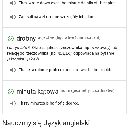
They wrote down even the minute details of their plan.
Zapisali nawet drobne szczegóły ich planu.
drobny
adjective
(figurative (unimportant)
(
przymiotnik
: Określa jakość rzeczownika (np.
czerwony
) lub
relację do rzeczownika (np.
miejski
); odpowiada na pytanie
jaki? jaka? jakie?
)
That is a minute problem and isn't worth the trouble.
minuta kątowa
noun
(geometry, coordinates)
Thirty minutes is half of a degree.
Nauczmy się Język angielski