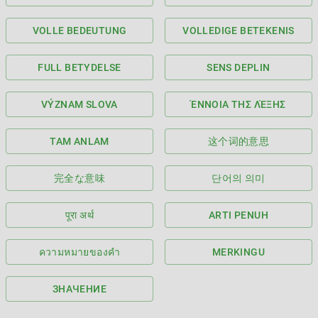
VOLLE BEDEUTUNG
VOLLEDIGE BETEKENIS
FULL BETYDELSE
SENS DEPLIN
VÝZNAM SLOVA
ΈΝΝΟΙΑ ΤΗΣ ΛΈΞΗΣ
TAM ANLAM
这个词的意思
完全な意味
단어의 의미
पूरा अर्थ
ARTI PENUH
ความหมายของคำ
MERKINGU
ЗНАЧЕНИЕ