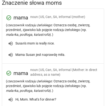
Znaczenie słowa moms
mama
noun
(US, Can, SA, informal (mother)
(
rzeczownik rodzaju żeńskiego
: Oznacza osobę, zwierzę,
przedmiot, zjawisko lub pojęcie rodzaju żeńskiego (np.
malarka, podłoga, katastrofa
).)
Susan's mom is really nice.
Mama Susan jest naprawdę miła.
noun
(US, Can, SA, informal (Mother: in direct
mama
address, as a name)
(
rzeczownik rodzaju żeńskiego
: Oznacza osobę, zwierzę,
przedmiot, zjawisko lub pojęcie rodzaju żeńskiego (np.
malarka, podłoga, katastrofa
).)
Hi, Mom. What's for dinner?