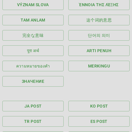
VÝZNAM SLOVA
ΈΝΝΟΙΑ ΤΗΣ ΛΈΞΗΣ
TAM ANLAM
这个词的意思
完全な意味
단어의 의미
पूरा अर्थ
ARTI PENUH
ความหมายของคำ
MERKINGU
ЗНАЧЕНИЕ
JA POST
KO POST
TR POST
ES POST