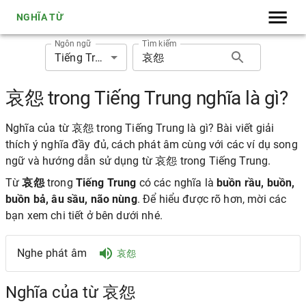
NGHĨA TỪ
Ngôn ngữ
Tìm kiếm
Tiếng Trung
哀怨 trong Tiếng Trung nghĩa là gì?
Nghĩa của từ 哀怨 trong Tiếng Trung là gì? Bài viết giải
thích ý nghĩa đầy đủ, cách phát âm cùng với các ví dụ song
ngữ và hướng dẫn sử dụng từ 哀怨 trong Tiếng Trung.
Từ
哀怨
trong
Tiếng Trung
có các nghĩa là
buồn rầu, buồn,
buồn bả, âu sầu, não nùng
. Để hiểu được rõ hơn, mời các
bạn xem chi tiết ở bên dưới nhé.
Nghe phát âm
哀怨
Nghĩa của từ 哀怨