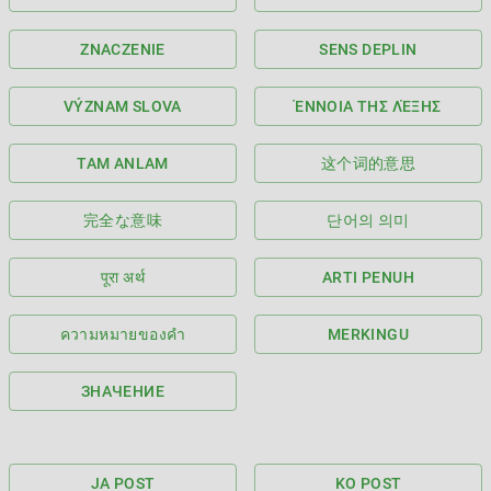
ZNACZENIE
SENS DEPLIN
VÝZNAM SLOVA
ΈΝΝΟΙΑ ΤΗΣ ΛΈΞΗΣ
TAM ANLAM
这个词的意思
完全な意味
단어의 의미
पूरा अर्थ
ARTI PENUH
ความหมายของคำ
MERKINGU
ЗНАЧЕНИЕ
JA POST
KO POST