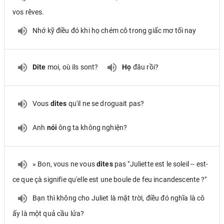
vos rêves.
Nhớ kỹ điều đó khi họ chém cô trong giấc mơ tối nay
Dite
moi, où ils sont?
Họ
đâu rồi?
Vous
dites
qu'il ne se droguait pas?
Anh
nói
ông ta không nghiện?
» Bon, vous ne vous
dites
pas "Juliette est le soleil -- est-
ce que çà signifie qu'elle est une boule de feu incandescente ?"
Bạn thì không cho Juliet là mặt trời, điều đó nghĩa là cô
ấy là một quả cầu lửa?