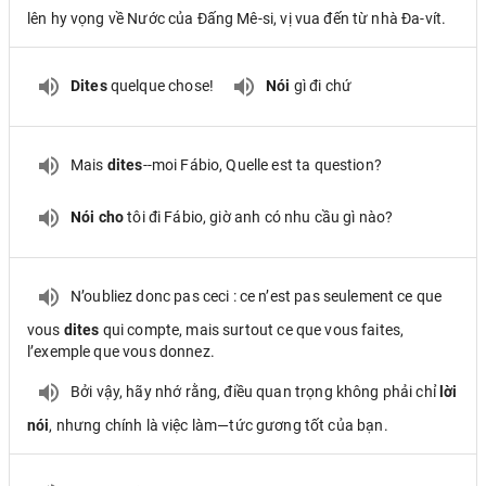
lên hy vọng về Nước của Đấng Mê-si, vị vua đến từ nhà Đa-vít.
Dites
quelque chose!
Nói
gì đi chứ
Mais
dites
--moi Fábio, Quelle est ta question?
Nói cho
tôi đi Fábio, giờ anh có nhu cầu gì nào?
N’oubliez donc pas ceci : ce n’est pas seulement ce que
vous
dites
qui compte, mais surtout ce que vous faites,
l’exemple que vous donnez.
Bởi vậy, hãy nhớ rằng, điều quan trọng không phải chỉ
lời
nói
, nhưng chính là việc làm—tức gương tốt của bạn.