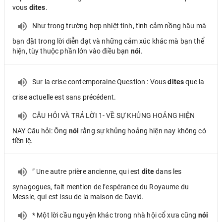
vous
dites
.
Như trong trường hợp nhiệt tình, tình cảm nồng hậu mà
bạn đặt trong lời diễn đạt và những cảm xúc khác mà bạn thể
hiện, tùy thuộc phần lớn vào điều bạn
nói
.
Sur la crise contemporaine Question : Vous
dites
que la
crise actuelle est sans précédent.
CÂU HỎI VÀ TRẢ LỜI 1- VỀ SỰ KHỦNG HOẢNG HIỆN
NAY Câu hỏi: Ông
nói
rằng sự khủng hoảng hiện nay không có
tiền lệ.
” Une autre prière ancienne, qui est
dite
dans les
synagogues, fait mention de l’espérance du Royaume du
Messie, qui est issu de la maison de David.
* Một lời cầu nguyện khác trong nhà hội cổ xưa cũng
nói