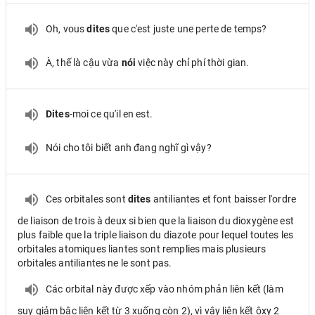
Oh, vous
dites
que c'est juste une perte de temps?
À, thế là cậu vừa
nói
việc này chỉ phí thời gian.
Dites
-moi ce qu'il en est.
Nói cho tôi biết anh đang nghĩ gì vậy?
Ces orbitales sont
dites
antiliantes et font baisser l'ordre
de liaison de trois à deux si bien que la liaison du dioxygène est
plus faible que la triple liaison du diazote pour lequel toutes les
orbitales atomiques liantes sont remplies mais plusieurs
orbitales antiliantes ne le sont pas.
Các orbital này được xếp vào nhóm phản liên kết (làm
suy giảm bậc liên kết từ 3 xuống còn 2), vì vậy liên kết ôxy 2