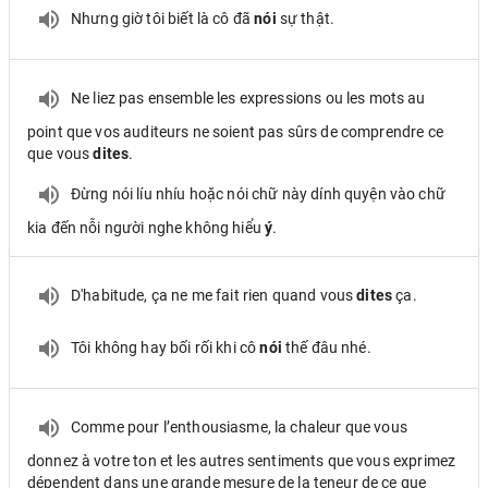
Nhưng giờ tôi biết là cô đã
nói
sự thật.
Ne liez pas ensemble les expressions ou les mots au
point que vos auditeurs ne soient pas sûrs de comprendre ce
que vous
dites
.
Đừng nói líu nhíu hoặc nói chữ này dính quyện vào chữ
kia đến nỗi người nghe không hiểu
ý
.
D'habitude, ça ne me fait rien quand vous
dites
ça.
Tôi không hay bối rối khi cô
nói
thế đâu nhé.
Comme pour l’enthousiasme, la chaleur que vous
donnez à votre ton et les autres sentiments que vous exprimez
dépendent dans une grande mesure de la teneur de ce que