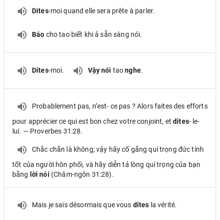
Dites
-moi quand elle sera prête à parler.
Báo
cho tao biết khi ả sẵn sàng nói.
Dites
-moi.
Vậy nói
tao
nghe
.
Probablement pas, n’est- ce pas ? Alors faites des efforts
pour apprécier ce qui est bon chez votre conjoint, et
dites
- le-
lui. — Proverbes 31:28.
Chắc chắn là không; vậy hãy cố gắng quí trọng đức tính
tốt của người hôn phối, và hãy diễn tả lòng quí trọng của bạn
bằng
lời nói
(Châm-ngôn 31:28).
Mais je sais désormais que vous
dites
la vérité.