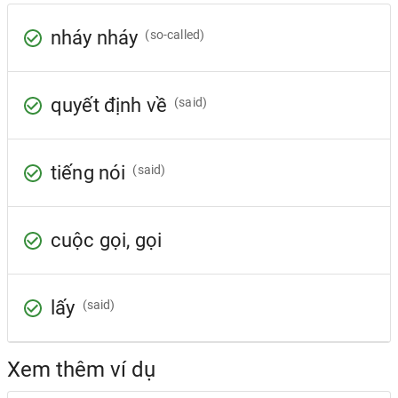
nháy nháy
(so-called)
quyết định về
(said)
tiếng nói
(said)
cuộc gọi, gọi
lấy
(said)
Xem thêm ví dụ