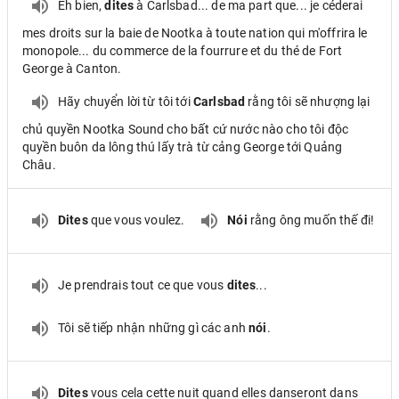
Eh bien,
dites
à Carlsbad... de ma part que... je céderai
mes droits sur la baie de Nootka à toute nation qui m'offrira le
monopole... du commerce de la fourrure et du thé de Fort
George à Canton.
Hãy chuyển lời từ tôi tới
Carlsbad
rằng tôi sẽ nhượng lại
chủ quyền Nootka Sound cho bất cứ nước nào cho tôi độc
quyền buôn da lông thú lấy trà từ cảng George tới Quảng
Châu.
Dites
que vous voulez.
Nói
rằng ông muốn thế đi!
Je prendrais tout ce que vous
dites
...
Tôi sẽ tiếp nhận những gì các anh
nói
.
Dites
vous cela cette nuit quand elles danseront dans