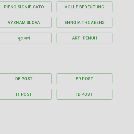
PIENO SIGNIFICATO
VOLLE BEDEUTUNG
VÝZNAM SLOVA
ΈΝΝΟΙΑ ΤΗΣ ΛΈΞΗΣ
पूरा अर्थ
ARTI PENUH
DE POST
FR POST
IT POST
ID POST