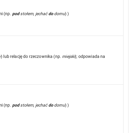
mi (np.
pod
stołem, jechać
do
domu
) )
y
) lub relację do rzeczownika (np.
miejski
); odpowiada na
mi (np.
pod
stołem, jechać
do
domu
) )
h