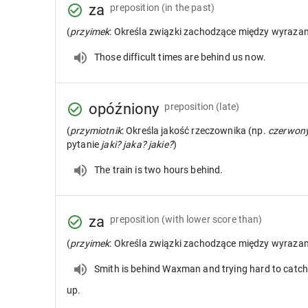
za
preposition
(in the past)
(
przyimek
: Określa związki zachodzące między wyraza
Those difficult times are behind us now.
opóźniony
preposition
(late)
(
przymiotnik
: Określa jakość rzeczownika (np.
czerwon
pytanie
jaki? jaka? jakie?
)
The train is two hours behind.
za
preposition
(with lower score than)
(
przyimek
: Określa związki zachodzące między wyraza
Smith is behind Waxman and trying hard to catc
up.