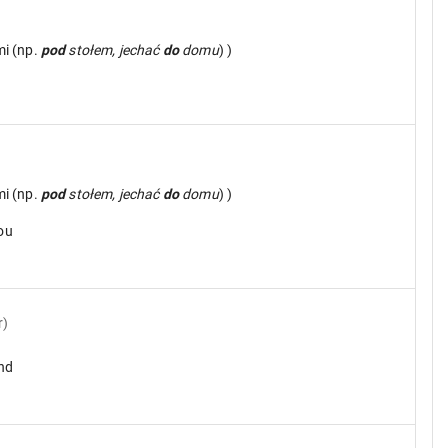
mi (np.
pod
stołem, jechać
do
domu
) )
mi (np.
pod
stołem, jechać
do
domu
) )
you
r)
ind