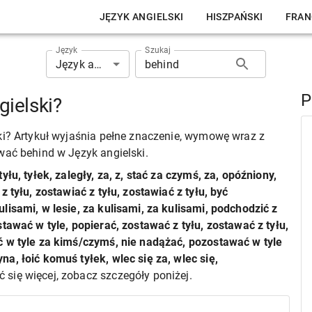
JĘZYK ANGIELSKI
HISZPAŃSKI
FRAN
Język
Szukaj
Język angielski
P
ielski?
ki? Artykuł wyjaśnia pełne znaczenie, wymowę wraz z
wać behind w Język angielski.
 tyłu, tyłek, zaległy, za, z, stać za czymś, za, opóźniony,
 tyłu, zostawiać z tyłu, zostawiać z tyłu, być
lisami, w lesie, za kulisami, za kulisami, podchodzić z
tawać w tyle, popierać, zostawać z tyłu, zostawać z tyłu,
ć w tyle za kimś/czymś, nie nadążać, pozostawać w tyle
a, łoić komuś tyłek, wlec się za, wlec się,
ć się więcej, zobacz szczegóły poniżej.