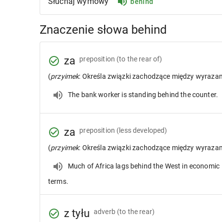
Słuchaj wymowy
behind
Znaczenie słowa behind
za
preposition
(to the rear of)
(
przyimek
: Określa związki zachodzące między wyraza
The bank worker is standing behind the counter.
za
preposition
(less developed)
(
przyimek
: Określa związki zachodzące między wyraza
Much of Africa lags behind the West in economic
terms.
z tyłu
adverb
(to the rear)