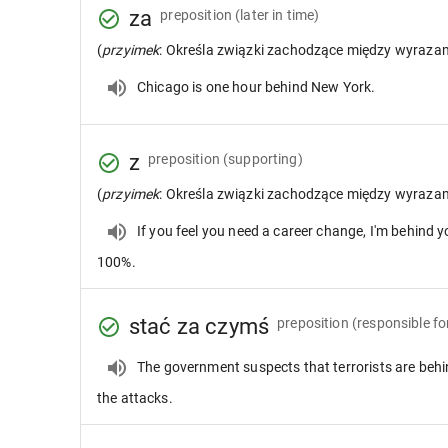
za
preposition
(later in time)
(
przyimek
: Określa związki zachodzące między wyraza
Chicago is one hour behind New York.
z
preposition
(supporting)
(
przyimek
: Określa związki zachodzące między wyraza
If you feel you need a career change, I'm behind 
100%.
stać za czymś
preposition
(responsible fo
The government suspects that terrorists are beh
the attacks.