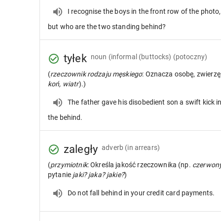
I recognise the boys in the front row of the photo,
but who are the two standing behind?
tyłek
noun
(informal (buttocks) (potoczny)
(
rzeczownik rodzaju męskiego
: Oznacza osobę, zwierzę
koń, wiatr
).)
The father gave his disobedient son a swift kick i
the behind.
zaległy
adverb
(in arrears)
(
przymiotnik
: Określa jakość rzeczownika (np.
czerwon
pytanie
jaki? jaka? jakie?
)
Do not fall behind in your credit card payments.