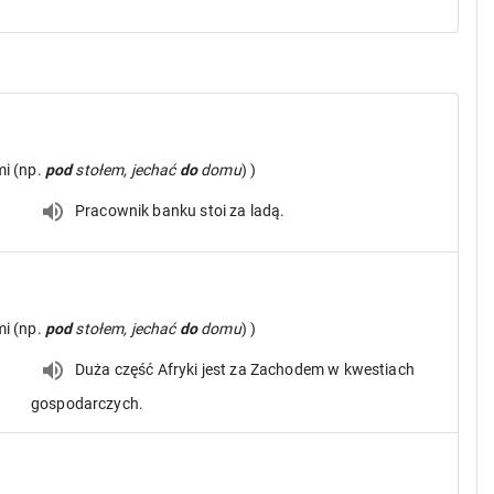
mi (np.
pod
stołem, jechać
do
domu
) )
Pracownik banku stoi za ladą.
mi (np.
pod
stołem, jechać
do
domu
) )
Duża część Afryki jest za Zachodem w kwestiach
gospodarczych.