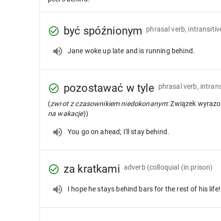
być spóźnionym
phrasal verb, intransitiv
Jane woke up late and is running behind.
pozostawać w tyle
phrasal verb, intrans
(
zwrot z czasownikiem niedokonanym
: Związek wyrazo
na wakacje
))
You go on ahead; I'll stay behind.
za kratkami
adverb
(colloquial (in prison)
I hope he stays behind bars for the rest of his life!