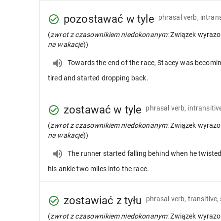
pozostawać w tyle
phrasal verb, intrans
(
zwrot z czasownikiem niedokonanym
: Związek wyrazo
na wakacje
))
Towards the end of the race, Stacey was becomi
tired and started dropping back.
zostawać w tyle
phrasal verb, intransitiv
(
zwrot z czasownikiem niedokonanym
: Związek wyrazo
na wakacje
))
The runner started falling behind when he twiste
his ankle two miles into the race.
zostawiać z tyłu
phrasal verb, transitive,
(
zwrot z czasownikiem niedokonanym
: Związek wyrazo