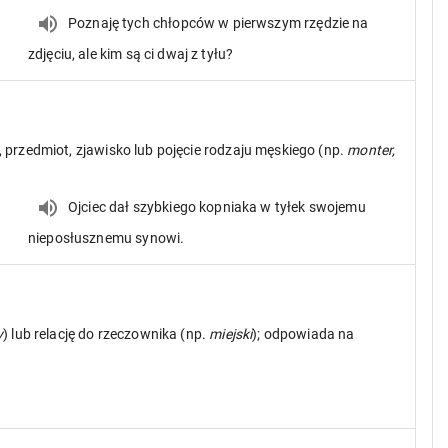
Poznaję tych chłopców w pierwszym rzędzie na
zdjęciu, ale kim są ci dwaj z tyłu?
, przedmiot, zjawisko lub pojęcie rodzaju męskiego (np.
monter,
n
Ojciec dał szybkiego kopniaka w tyłek swojemu
nieposłusznemu synowi.
y
) lub relację do rzeczownika (np.
miejski
); odpowiada na