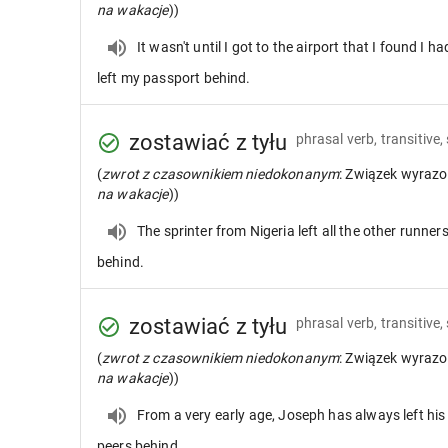
na wakacje
))
It wasn't until I got to the airport that I found I ha
left my passport behind.
zostawiać z tyłu
phrasal verb, transitive,
(
zwrot z czasownikiem niedokonanym
: Związek wyrazo
na wakacje
))
The sprinter from Nigeria left all the other runner
behind.
zostawiać z tyłu
phrasal verb, transitive,
(
zwrot z czasownikiem niedokonanym
: Związek wyrazo
na wakacje
))
From a very early age, Joseph has always left his
peers behind.