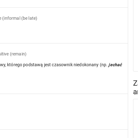
e
(informal (be late)
itive
(remain)
wy, którego podstawą jest czasownik niedokonany (np.
jechać
Z
a