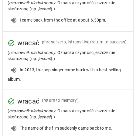
(
czasownik niedokonany
: Oznacza czynność jeszcze nie
skończoną (np.
jechać
).)
I came back from the office at about 6.30pm.
wracać
phrasal verb, intransitive
(return to success)
(
czasownik niedokonany
: Oznacza czynność jeszcze nie
skończoną (np.
jechać
).)
In 2013, the pop singer came back with a best-selling
album.
wracać
(return to memory)
(
czasownik niedokonany
: Oznacza czynność jeszcze nie
skończoną (np.
jechać
).)
The name of the film suddenly came back to me.