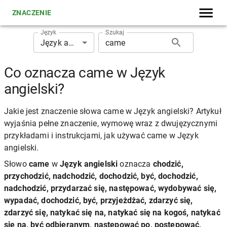
ZNACZENIE
Język
Szukaj
Język angielski
Co oznacza came w Język
angielski?
Jakie jest znaczenie słowa came w Język angielski? Artykuł
wyjaśnia pełne znaczenie, wymowę wraz z dwujęzycznymi
przykładami i instrukcjami, jak używać came w Język
angielski.
Słowo
came
w
Język angielski
oznacza
chodzić,
przychodzić, nadchodzić, dochodzić, być, dochodzić,
nadchodzić, przydarzać się, następować, wydobywać się,
wypadać, dochodzić, być, przyjeżdżać, zdarzyć się,
zdarzyć się, natykać się na, natykać się na kogoś, natykać
się na, być odbieranym, następować po, postępować,