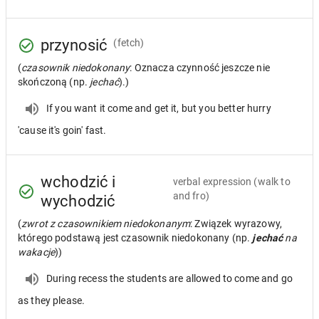
przynosić
(fetch)
(
czasownik niedokonany
: Oznacza czynność jeszcze nie
skończoną (np.
jechać
).)
If you want it come and get it, but you better hurry
'cause it's goin' fast.
wchodzić i
verbal expression
(walk to
and fro)
wychodzić
(
zwrot z czasownikiem niedokonanym
: Związek wyrazowy,
którego podstawą jest czasownik niedokonany (np.
jechać
na
wakacje
))
During recess the students are allowed to come and go
as they please.