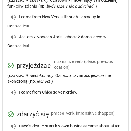
(
czasownik posiłkowy
: Czasownik niepełniący samodzielnej
funkcji w zdaniu (np.
być
może,
móc
oddychać
) )
I come from New York, although I grew up in
Connecticut.
Jestem z Nowego Jorku, chociaż dorastałem w
Connecticut.
intransitive verb
(place: previous
przyjeżdżać
location)
(
czasownik niedokonany
: Oznacza czynność jeszcze nie
skończoną (np.
jechać
).)
I came from Chicago yesterday.
zdarzyć się
phrasal verb, intransitive
(happen)
Dave's idea to start his own business came about after