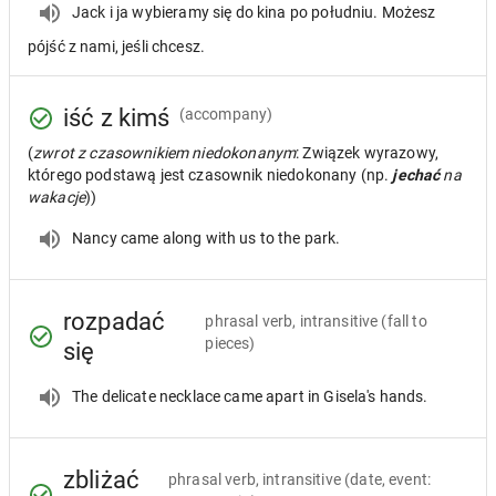
Jack i ja wybieramy się do kina po południu. Możesz
pójść z nami, jeśli chcesz.
iść z kimś
(accompany)
(
zwrot z czasownikiem niedokonanym
: Związek wyrazowy,
którego podstawą jest czasownik niedokonany (np.
jechać
na
wakacje
))
Nancy came along with us to the park.
rozpadać
phrasal verb, intransitive
(fall to
pieces)
się
The delicate necklace came apart in Gisela's hands.
zbliżać
phrasal verb, intransitive
(date, event: