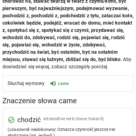
chorować na, stawać twarzą w twarz z czymś/kimś, być
pierwszym, być najważniejszym, podejmować wyzwanie,
pochodzić z, pochodzić z, podchodzić z tyłu, zataczać koło,
cokolwiek będzie, podejdź, wracać do domu, mieć kontakt
z, spotykać się z, spotykać się z czymś, przydawać się,
wchodzić do, zdobywać, rodzić się, pojawiać się, rodzić
się, pojawiać się, wchodzić w życie, zdobywać,
przychodzić na świat, być ostatnim, być na ostatnim
miejscu, stawać się luźnym, zbliżać się do, być blisko
. Aby
dowiedzieć się więcej, zobacz szczegóły poniżej.
Słuchaj wymowy
came
Znaczenie słowa came
chodzić
intransitive verb
(move toward)
(
czasownik niedokonany
: Oznacza czynność jeszcze nie
skończoną (np.
jechać
).)