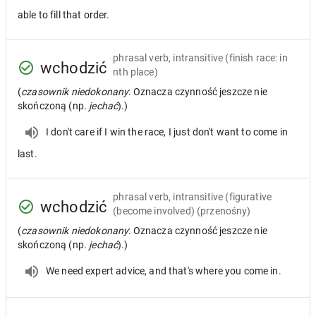
able to fill that order.
phrasal verb, intransitive
(finish race: in
wchodzić
nth place)
(
czasownik niedokonany
: Oznacza czynność jeszcze nie
skończoną (np.
jechać
).)
I don't care if I win the race, I just don't want to come in
last.
phrasal verb, intransitive
(figurative
wchodzić
(become involved) (przenośny)
(
czasownik niedokonany
: Oznacza czynność jeszcze nie
skończoną (np.
jechać
).)
We need expert advice, and that's where you come in.