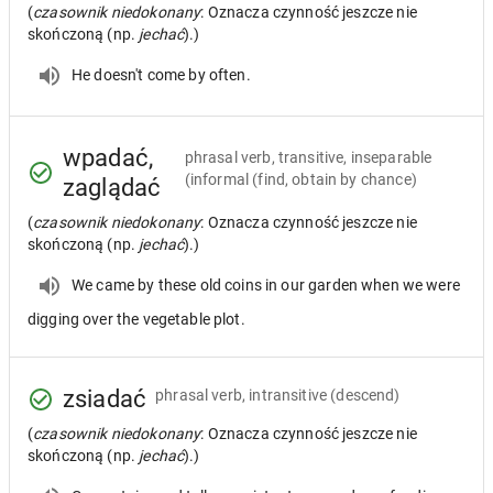
(
czasownik niedokonany
: Oznacza czynność jeszcze nie
skończoną (np.
jechać
).)
He doesn't come by often.
wpadać,
phrasal verb, transitive, inseparable
(informal (find, obtain by chance)
zaglądać
(
czasownik niedokonany
: Oznacza czynność jeszcze nie
skończoną (np.
jechać
).)
We came by these old coins in our garden when we were
digging over the vegetable plot.
zsiadać
phrasal verb, intransitive
(descend)
(
czasownik niedokonany
: Oznacza czynność jeszcze nie
skończoną (np.
jechać
).)