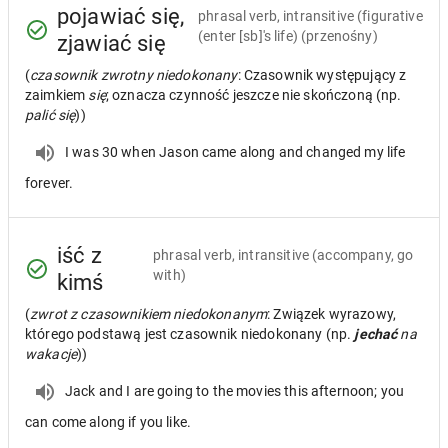
pojawiać się,
phrasal verb, intransitive
(figurative
(enter [sb]'s life) (przenośny)
zjawiać się
(
czasownik zwrotny niedokonany
: Czasownik występujący z
zaimkiem
się
; oznacza czynność jeszcze nie skończoną (np.
palić się
))
I was 30 when Jason came along and changed my life
forever.
iść z
phrasal verb, intransitive
(accompany, go
with)
kimś
(
zwrot z czasownikiem niedokonanym
: Związek wyrazowy,
którego podstawą jest czasownik niedokonany (np.
jechać
na
wakacje
))
Jack and I are going to the movies this afternoon; you
can come along if you like.