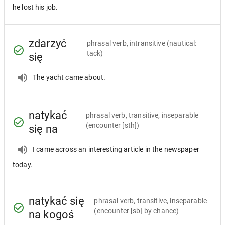
he lost his job.
zdarzyć
phrasal verb, intransitive
(nautical:
tack)
się
The yacht came about.
natykać
phrasal verb, transitive, inseparable
(encounter [sth])
się na
I came across an interesting article in the newspaper
today.
natykać się
phrasal verb, transitive, inseparable
(encounter [sb] by chance)
na kogoś