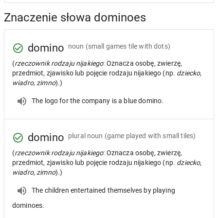
Znaczenie słowa dominoes
domino
noun
(small games tile with dots)
(
rzeczownik rodzaju nijakiego
: Oznacza osobę, zwierzę,
przedmiot, zjawisko lub pojęcie rodzaju nijakiego (np.
dziecko,
wiadro, zimno
).)
The logo for the company is a blue domino.
domino
plural noun
(game played with small tiles)
(
rzeczownik rodzaju nijakiego
: Oznacza osobę, zwierzę,
przedmiot, zjawisko lub pojęcie rodzaju nijakiego (np.
dziecko,
wiadro, zimno
).)
The children entertained themselves by playing
dominoes.