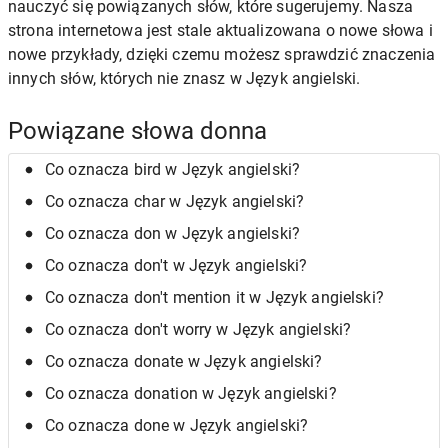
nauczyć się powiązanych słów, które sugerujemy. Nasza
strona internetowa jest stale aktualizowana o nowe słowa i
nowe przykłady, dzięki czemu możesz sprawdzić znaczenia
innych słów, których nie znasz w Język angielski.
Powiązane słowa donna
Co oznacza bird w Język angielski?
Co oznacza char w Język angielski?
Co oznacza don w Język angielski?
Co oznacza don't w Język angielski?
Co oznacza don't mention it w Język angielski?
Co oznacza don't worry w Język angielski?
Co oznacza donate w Język angielski?
Co oznacza donation w Język angielski?
Co oznacza done w Język angielski?