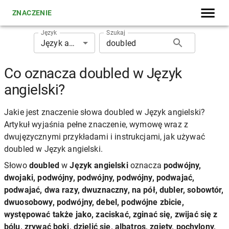
ZNACZENIE
Język
Szukaj
Język angielski
Co oznacza doubled w Język
angielski?
Jakie jest znaczenie słowa doubled w Język angielski?
Artykuł wyjaśnia pełne znaczenie, wymowę wraz z
dwujęzycznymi przykładami i instrukcjami, jak używać
doubled w Język angielski.
Słowo
doubled
w
Język angielski
oznacza
podwójny,
dwojaki, podwójny, podwójny, podwójny, podwajać,
podwajać, dwa razy, dwuznaczny, na pół, dubler, sobowtór,
dwuosobowy, podwójny, debel, podwójne zbicie,
występować także jako, zaciskać, zginać się, zwijać się z
bólu, zrywać boki, dzielić się, albatros, zgięty, pochylony,