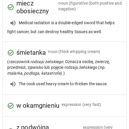
miecz
noun
(figurative (both positive and
negative)
obosieczny
Medical radiation is a double-edged sword that helps
fight cancer, but can destroy healthy tissues as well.
śmietanka
noun
(thick whipping cream)
(
rzeczownik rodzaju żeńskiego
: Oznacza osobę, zwierzę,
przedmiot, zjawisko lub pojęcie rodzaju żeńskiego (np.
malarka, podłoga, katastrofa
).)
The cook used heavy cream to thicken the sauce.
w okamgnieniu
expression
(very fast)
z podwójną
expression
(very