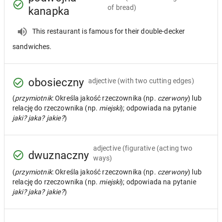
of bread)
kanapka
This restaurant is famous for their double-decker
sandwiches.
obosieczny
adjective
(with two cutting edges)
(
przymiotnik
: Określa jakość rzeczownika (np.
czerwony
) lub
relację do rzeczownika (np.
miejski
); odpowiada na pytanie
jaki? jaka? jakie?
)
adjective
(figurative (acting two
dwuznaczny
ways)
(
przymiotnik
: Określa jakość rzeczownika (np.
czerwony
) lub
relację do rzeczownika (np.
miejski
); odpowiada na pytanie
jaki? jaka? jakie?
)