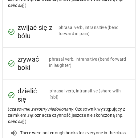
palić się
))
zwijać się z
phrasal verb, intransitive
(bend
forward in pain)
bólu
zrywać
phrasal verb, intransitive
(bend forward
in laughter)
boki
dzielić
phrasal verb, intransitive
(share with
[sb])
się
(
czasownik zwrotny niedokonany
: Czasownik występujący z
zaimkiem
się
; oznacza czynność jeszcze nie skończoną (np.
palić się
))
There were not enough books for everyone in the class,