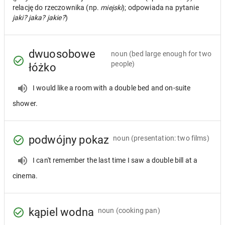
relację do rzeczownika (np.
miejski
); odpowiada na pytanie
jaki? jaka? jakie?
)
dwuosobowe
noun
(bed large enough for two
people)
łóżko
I would like a room with a double bed and on-suite
shower.
podwójny pokaz
noun
(presentation: two films)
I can't remember the last time I saw a double bill at a
cinema.
kąpiel wodna
noun
(cooking pan)