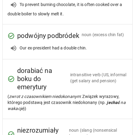
To prevent burning chocolate, it is often cooked over a
double boiler to slowly melt it.
podwójny podbródek
noun
(excess chin fat)
Our ex-president had a double chin.
dorabiać na
intransitive verb
(US, informal
boku do
(get salary and pension)
emerytury
(
zwrot z czasownikiem niedokonanym
: Związek wyrazowy,
którego podstawą jest czasownik niedokonany (np.
jechać
na
wakacje
))
niezrozumiały
noun
(slang (nonsensical