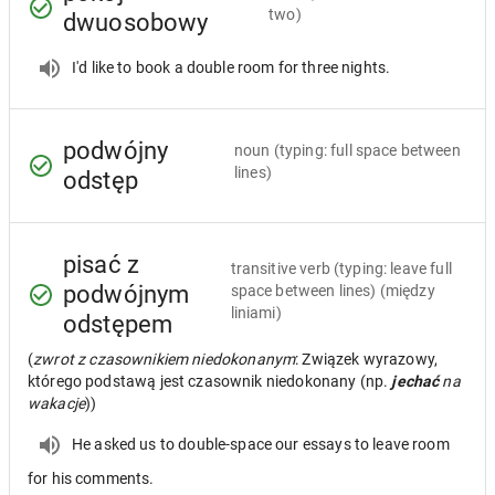
two)
dwuosobowy
I'd like to book a double room for three nights.
podwójny
noun
(typing: full space between
lines)
odstęp
pisać z
transitive verb
(typing: leave full
podwójnym
space between lines) (między
liniami)
odstępem
(
zwrot z czasownikiem niedokonanym
: Związek wyrazowy,
którego podstawą jest czasownik niedokonany (np.
jechać
na
wakacje
))
He asked us to double-space our essays to leave room
for his comments.