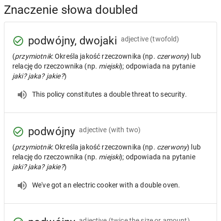
Znaczenie słowa doubled
podwójny, dwojaki
adjective
(twofold)
(
przymiotnik
: Określa jakość rzeczownika (np.
czerwony
) lub
relację do rzeczownika (np.
miejski
); odpowiada na pytanie
jaki? jaka? jakie?
)
This policy constitutes a double threat to security.
podwójny
adjective
(with two)
(
przymiotnik
: Określa jakość rzeczownika (np.
czerwony
) lub
relację do rzeczownika (np.
miejski
); odpowiada na pytanie
jaki? jaka? jakie?
)
We've got an electric cooker with a double oven.
adjective
(twice the size or amount)