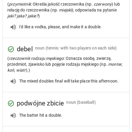
(
przymiotnik
: Określa jakość rzeczownika (np.
czerwony
) lub
relację do rzeczownika (np.
miejski
); odpowiada na pytanie
jaki? jaka? jakie?
)
I'd like a vodka, please, and make it a double.
debel
noun
(tennis: with two players on each side)
(
rzeczownik rodzaju męskiego
: Oznacza osobę, zwierzę,
przedmiot, zjawisko lub pojęcie rodzaju męskiego (np.
monter,
koń, wiatr
).)
The mixed doubles final will take place this afternoon.
podwójne zbicie
noun
(baseball)
The batter hit a double.