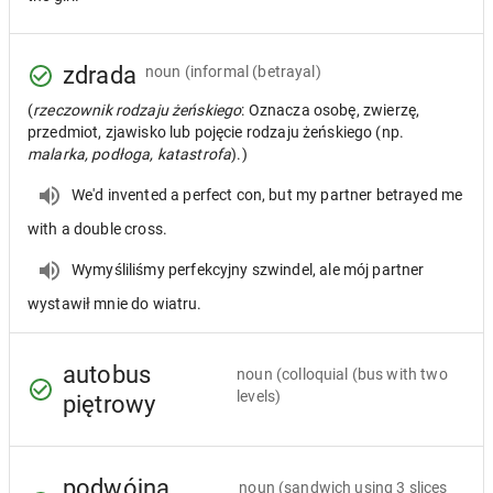
zdrada
noun
(informal (betrayal)
(
rzeczownik rodzaju żeńskiego
: Oznacza osobę, zwierzę,
przedmiot, zjawisko lub pojęcie rodzaju żeńskiego (np.
malarka, podłoga, katastrofa
).)
We'd invented a perfect con, but my partner betrayed me
with a double cross.
Wymyśliliśmy perfekcyjny szwindel, ale mój partner
wystawił mnie do wiatru.
autobus
noun
(colloquial (bus with two
levels)
piętrowy
podwójna
noun
(sandwich using 3 slices