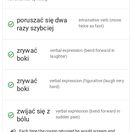
poruszać się dwa
intransitive verb
(move
twice as fast)
razy szybciej
zrywać
verbal expression
(bend forward in
laughter)
boki
zrywać
verbal expression
(figurative (laugh very
hard)
boki
zwijać się z
verbal expression
(bend forward in
sudden pain)
bólu
Each time the cramp returned he would scream and