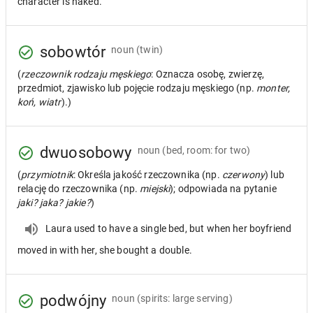
character is naked.
sobowtór
noun
(twin)
(
rzeczownik rodzaju męskiego
: Oznacza osobę, zwierzę,
przedmiot, zjawisko lub pojęcie rodzaju męskiego (np.
monter,
koń, wiatr
).)
dwuosobowy
noun
(bed, room: for two)
(
przymiotnik
: Określa jakość rzeczownika (np.
czerwony
) lub
relację do rzeczownika (np.
miejski
); odpowiada na pytanie
jaki? jaka? jakie?
)
Laura used to have a single bed, but when her boyfriend
moved in with her, she bought a double.
podwójny
noun
(spirits: large serving)