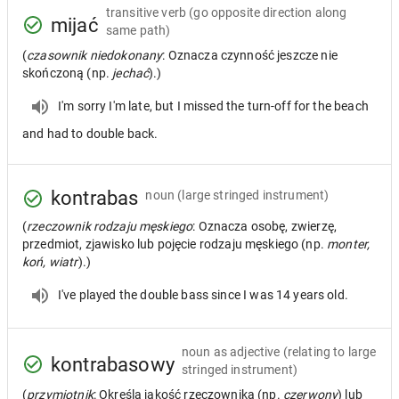
transitive verb
(go opposite direction along
mijać
same path)
(
czasownik niedokonany
: Oznacza czynność jeszcze nie
skończoną (np.
jechać
).)
I'm sorry I'm late, but I missed the turn-off for the beach
and had to double back.
kontrabas
noun
(large stringed instrument)
(
rzeczownik rodzaju męskiego
: Oznacza osobę, zwierzę,
przedmiot, zjawisko lub pojęcie rodzaju męskiego (np.
monter,
koń, wiatr
).)
I've played the double bass since I was 14 years old.
noun as adjective
(relating to large
kontrabasowy
stringed instrument)
(
przymiotnik
: Określa jakość rzeczownika (np.
czerwony
) lub