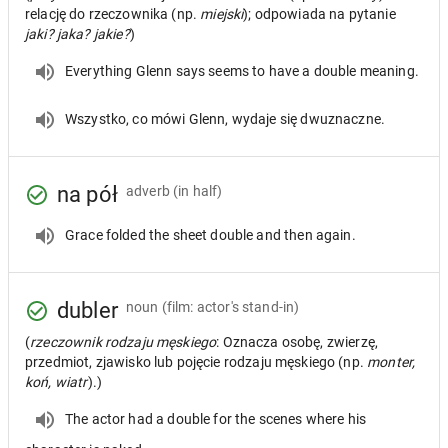
relację do rzeczownika (np.
miejski
); odpowiada na pytanie
jaki? jaka? jakie?
)
Everything Glenn says seems to have a double meaning.
Wszystko, co mówi Glenn, wydaje się dwuznaczne.
na pół
adverb
(in half)
Grace folded the sheet double and then again.
dubler
noun
(film: actor's stand-in)
(
rzeczownik rodzaju męskiego
: Oznacza osobę, zwierzę,
przedmiot, zjawisko lub pojęcie rodzaju męskiego (np.
monter,
koń, wiatr
).)
The actor had a double for the scenes where his