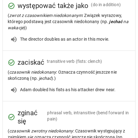
występować także jako
(do in addition)
(
zwrot z czasownikiem niedokonanym
: Związek wyrazowy,
którego podstawą jest czasownik niedokonany (np.
jechać
na
wakacje
))
The director doubles as an actor in this movie.
zaciskać
transitive verb
(fists: clench)
(
czasownik niedokonany
: Oznacza czynność jeszcze nie
skończoną (np.
jechać
).)
Adam doubled his fists as his attacker drew near.
zginać
phrasal verb, intransitive
(bend forward in
pain)
się
(
czasownik zwrotny niedokonany
: Czasownik występujący z
zaimkiem
się
; oznacza czynność jeszcze nie skończoną (np.