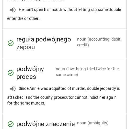
He can't open his mouth without letting slip some double
entendre or other.
reguła podwójnego
noun
(accounting: debit,
credit)
zapisu
podwójny
noun
(law: being tried twice for the
same crime)
proces
Since Annie was acquitted of murder, double jeopardy is
attached, and the county prosecutor cannot indict her again
for the same murder.
podwójne znaczenie
noun
(ambiguity)