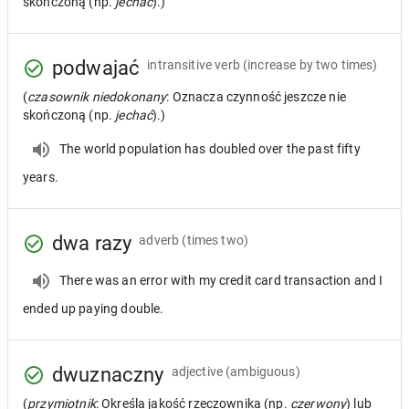
skończoną (np.
jechać
).)
podwajać
intransitive verb
(increase by two times)
(
czasownik niedokonany
: Oznacza czynność jeszcze nie
skończoną (np.
jechać
).)
The world population has doubled over the past fifty
years.
dwa razy
adverb
(times two)
There was an error with my credit card transaction and I
ended up paying double.
dwuznaczny
adjective
(ambiguous)
(
przymiotnik
: Określa jakość rzeczownika (np.
czerwony
) lub