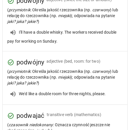
podwójny
(
przymiotnik
: Określa jakość rzeczownika (np.
czerwony
) lub
relację do rzeczownika (np.
miejski
); odpowiada na pytanie
jaki? jaka? jakie?
)
I'll have a double whisky. The workers received double
pay for working on Sunday.
podwójny
adjective
(bed, room: for two)
(
przymiotnik
: Określa jakość rzeczownika (np.
czerwony
) lub
relację do rzeczownika (np.
miejski
); odpowiada na pytanie
jaki? jaka? jakie?
)
We'd like a double room for three nights, please.
podwajać
transitive verb
(mathematics)
(
czasownik niedokonany
: Oznacza czynność jeszcze nie