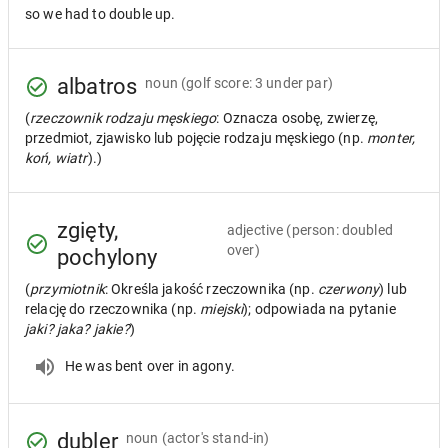
so we had to double up.
albatros
noun
(golf score: 3 under par)
(
rzeczownik rodzaju męskiego
: Oznacza osobę, zwierzę,
przedmiot, zjawisko lub pojęcie rodzaju męskiego (np.
monter,
koń, wiatr
).)
zgięty,
adjective
(person: doubled
over)
pochylony
(
przymiotnik
: Określa jakość rzeczownika (np.
czerwony
) lub
relację do rzeczownika (np.
miejski
); odpowiada na pytanie
jaki? jaka? jakie?
)
He was bent over in agony.
dubler
noun
(actor's stand-in)