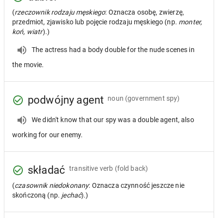
(
rzeczownik rodzaju męskiego
: Oznacza osobę, zwierzę,
przedmiot, zjawisko lub pojęcie rodzaju męskiego (np.
monter,
koń, wiatr
).)
The actress had a body double for the nude scenes in
the movie.
podwójny agent
noun
(government spy)
We didn't know that our spy was a double agent, also
working for our enemy.
składać
transitive verb
(fold back)
(
czasownik niedokonany
: Oznacza czynność jeszcze nie
skończoną (np.
jechać
).)