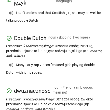
language)
język
I can't understand that Scottish girl, she may as well be
talking double Dutch
Double Dutch
noun
(skipping: two ropes)
(
rzeczownik rodzaju męskiego
: Oznacza osobę, zwierzę,
przedmiot, zjawisko lub pojęcie rodzaju męskiego (np.
monter,
koń, wiatr
).)
Many early rap videos featured girls playing double
Dutch with jump ropes.
noun
(French (ambiguous
dwuznaczność
meaning)
(
rzeczownik rodzaju żeńskiego
: Oznacza osobę, zwierzę,
przedmiot, zjawisko lub pojęcie rodzaju żeńskiego (np.
malarka, podłoga, katastrofa
).)