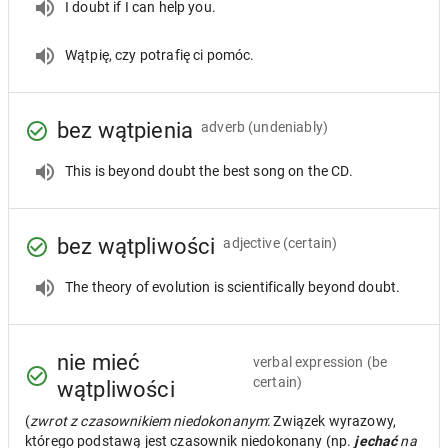
I doubt if I can help you.
Wątpię, czy potrafię ci pomóc.
bez wątpienia
adverb
(undeniably)
This is beyond doubt the best song on the CD.
bez wątpliwości
adjective
(certain)
The theory of evolution is scientifically beyond doubt.
nie mieć
verbal expression
(be
certain)
wątpliwości
(
zwrot z czasownikiem niedokonanym
: Związek wyrazowy,
którego podstawą jest czasownik niedokonany (np.
jechać
na