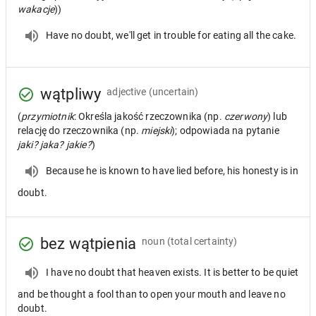
wakacje
))
Have no doubt, we'll get in trouble for eating all the cake.
wątpliwy
adjective
(uncertain)
(
przymiotnik
: Określa jakość rzeczownika (np.
czerwony
) lub
relację do rzeczownika (np.
miejski
); odpowiada na pytanie
jaki? jaka? jakie?
)
Because he is known to have lied before, his honesty is in
doubt.
bez wątpienia
noun
(total certainty)
I have no doubt that heaven exists. It is better to be quiet
and be thought a fool than to open your mouth and leave no
doubt.