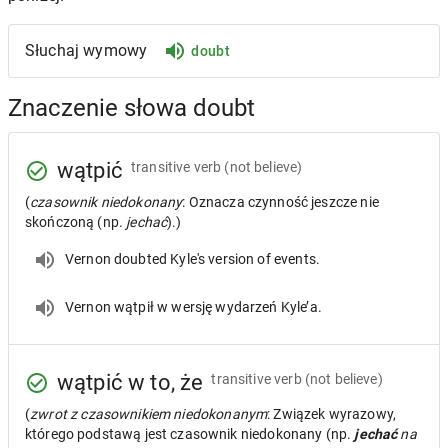
Słuchaj wymowy
doubt
Znaczenie słowa doubt
wątpić
transitive verb
(not believe)
(
czasownik niedokonany
: Oznacza czynność jeszcze nie
skończoną (np.
jechać
).)
Vernon doubted Kyle's version of events.
Vernon wątpił w wersję wydarzeń Kyle’a.
wątpić w to, że
transitive verb
(not believe)
(
zwrot z czasownikiem niedokonanym
: Związek wyrazowy,
którego podstawą jest czasownik niedokonany (np.
jechać
na