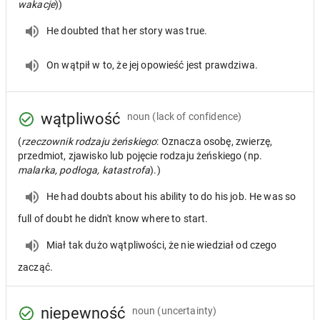
wakacje
))
He doubted that her story was true.
On wątpił w to, że jej opowieść jest prawdziwa.
wątpliwość
noun
(lack of confidence)
(
rzeczownik rodzaju żeńskiego
: Oznacza osobę, zwierzę,
przedmiot, zjawisko lub pojęcie rodzaju żeńskiego (np.
malarka, podłoga, katastrofa
).)
He had doubts about his ability to do his job. He was so
full of doubt he didn't know where to start.
Miał tak dużo wątpliwości, że nie wiedział od czego
zacząć.
niepewność
noun
(uncertainty)