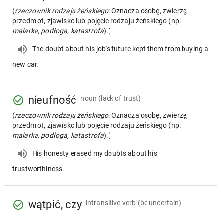
(
rzeczownik rodzaju żeńskiego
: Oznacza osobę, zwierzę,
przedmiot, zjawisko lub pojęcie rodzaju żeńskiego (np.
malarka, podłoga, katastrofa
).)
The doubt about his job's future kept them from buying a
new car.
nieufność
noun
(lack of trust)
(
rzeczownik rodzaju żeńskiego
: Oznacza osobę, zwierzę,
przedmiot, zjawisko lub pojęcie rodzaju żeńskiego (np.
malarka, podłoga, katastrofa
).)
His honesty erased my doubts about his
trustworthiness.
wątpić, czy
intransitive verb
(be uncertain)