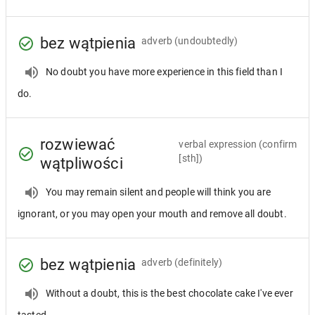
bez wątpienia
adverb
(undoubtedly)
No doubt you have more experience in this field than I
do.
rozwiewać
verbal expression
(confirm
[sth])
wątpliwości
You may remain silent and people will think you are
ignorant, or you may open your mouth and remove all doubt.
bez wątpienia
adverb
(definitely)
Without a doubt, this is the best chocolate cake I've ever