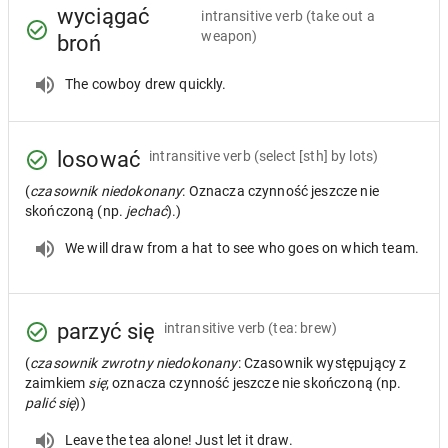
wyciągać
intransitive verb
(take out a
weapon)
broń
The cowboy drew quickly.
losować
intransitive verb
(select [sth] by lots)
(
czasownik niedokonany
: Oznacza czynność jeszcze nie
skończoną (np.
jechać
).)
We will draw from a hat to see who goes on which team.
parzyć się
intransitive verb
(tea: brew)
(
czasownik zwrotny niedokonany
: Czasownik występujący z
zaimkiem
się
; oznacza czynność jeszcze nie skończoną (np.
palić się
))
Leave the tea alone! Just let it draw.