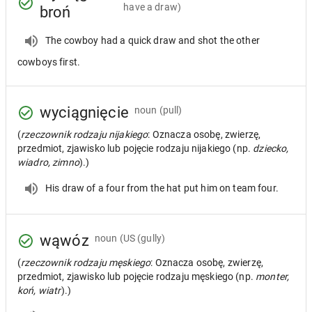
have a draw)
broń
The cowboy had a quick draw and shot the other
cowboys first.
wyciągnięcie
noun
(pull)
(
rzeczownik rodzaju nijakiego
: Oznacza osobę, zwierzę,
przedmiot, zjawisko lub pojęcie rodzaju nijakiego (np.
dziecko,
wiadro, zimno
).)
His draw of a four from the hat put him on team four.
wąwóz
noun
(US (gully)
(
rzeczownik rodzaju męskiego
: Oznacza osobę, zwierzę,
przedmiot, zjawisko lub pojęcie rodzaju męskiego (np.
monter,
koń, wiatr
).)