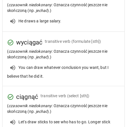
(
czasownik niedokonany
: Oznacza czynność jeszcze nie
skończoną (np.
jechać
).)
He draws a large salary.
wyciągać
transitive verb
(formulate [sth])
(
czasownik niedokonany
: Oznacza czynność jeszcze nie
skończoną (np.
jechać
).)
You can draw whatever conclusion you want, but I
believe that he did it.
ciągnąć
transitive verb
(select [sth])
(
czasownik niedokonany
: Oznacza czynność jeszcze nie
skończoną (np.
jechać
).)
Let's draw sticks to see who has to go. Longer stick