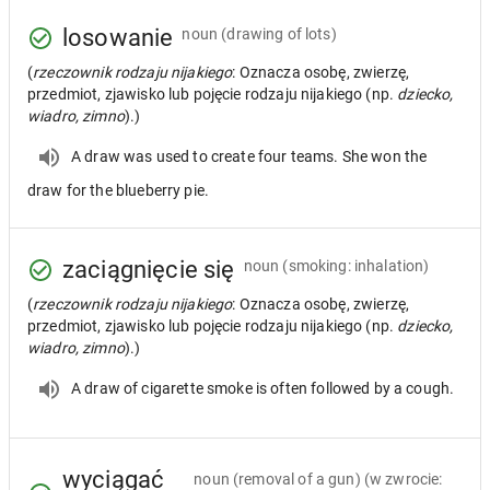
losowanie
noun
(drawing of lots)
(
rzeczownik rodzaju nijakiego
: Oznacza osobę, zwierzę,
przedmiot, zjawisko lub pojęcie rodzaju nijakiego (np.
dziecko,
wiadro, zimno
).)
A draw was used to create four teams. She won the
draw for the blueberry pie.
zaciągnięcie się
noun
(smoking: inhalation)
(
rzeczownik rodzaju nijakiego
: Oznacza osobę, zwierzę,
przedmiot, zjawisko lub pojęcie rodzaju nijakiego (np.
dziecko,
wiadro, zimno
).)
A draw of cigarette smoke is often followed by a cough.
wyciągać
noun
(removal of a gun) (w zwrocie: