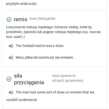
przybyło wielu ludzi.
remis
noun
(tied game)
(
rzeczownik rodzaju męskiego
: Oznacza osobę, zwierzę,
przedmiot, zjawisko lub pojęcie rodzaju męskiego (np.
monter,
koń, wiatr
).)
The football match was a draw.
Mecz piłkarski zakończył się remisem.
siła
noun
(power to
attract) (przenośny)
przyciągania
The man had some sort of draw on women that we
couldn't understand.