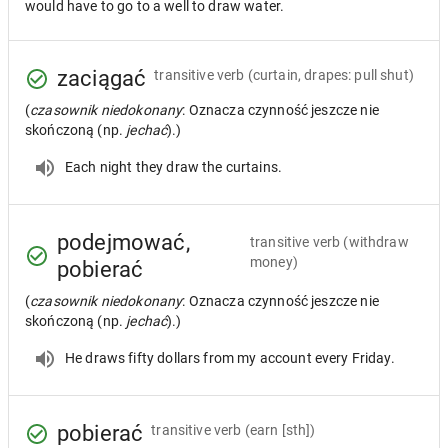
would have to go to a well to draw water.
zaciągać
transitive verb
(curtain, drapes: pull shut)
(
czasownik niedokonany
: Oznacza czynność jeszcze nie
skończoną (np.
jechać
).)
Each night they draw the curtains.
podejmować,
transitive verb
(withdraw
money)
pobierać
(
czasownik niedokonany
: Oznacza czynność jeszcze nie
skończoną (np.
jechać
).)
He draws fifty dollars from my account every Friday.
pobierać
transitive verb
(earn [sth])