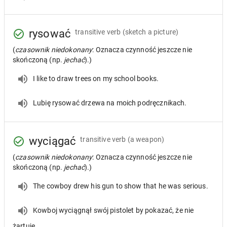
rysować
transitive verb
(sketch a picture)
(
czasownik niedokonany
: Oznacza czynność jeszcze nie
skończoną (np.
jechać
).)
I like to draw trees on my school books.
Lubię rysować drzewa na moich podręcznikach.
wyciągać
transitive verb
(a weapon)
(
czasownik niedokonany
: Oznacza czynność jeszcze nie
skończoną (np.
jechać
).)
The cowboy drew his gun to show that he was serious.
Kowboj wyciągnął swój pistolet by pokazać, że nie
żartuje.