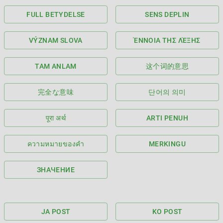
FULL BETYDELSE
SENS DEPLIN
VÝZNAM SLOVA
ΈΝΝΟΙΑ ΤΗΣ ΛΈΞΗΣ
TAM ANLAM
这个词的意思
完全な意味
단어의 의미
पूरा अर्थ
ARTI PENUH
ความหมายของคำ
MERKINGU
ЗНАЧЕНИЕ
JA POST
KO POST