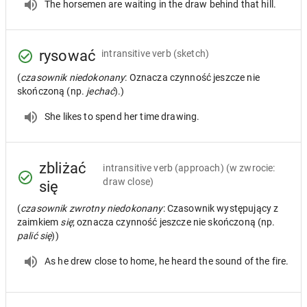
The horsemen are waiting in the draw behind that hill.
rysować
intransitive verb
(sketch)
(
czasownik niedokonany
: Oznacza czynność jeszcze nie
skończoną (np.
jechać
).)
She likes to spend her time drawing.
zbliżać
intransitive verb
(approach) (w zwrocie:
draw close)
się
(
czasownik zwrotny niedokonany
: Czasownik występujący z
zaimkiem
się
; oznacza czynność jeszcze nie skończoną (np.
palić się
))
As he drew close to home, he heard the sound of the fire.