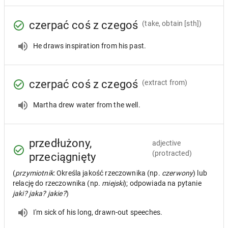
czerpać coś z czegoś
(take, obtain [sth])
He draws inspiration from his past.
czerpać coś z czegoś
(extract from)
Martha drew water from the well.
przedłużony,
adjective
(protracted)
przeciągnięty
(
przymiotnik
: Określa jakość rzeczownika (np.
czerwony
) lub
relację do rzeczownika (np.
miejski
); odpowiada na pytanie
jaki? jaka? jakie?
)
I'm sick of his long, drawn-out speeches.