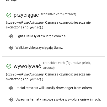
przyciągać
transitive verb
(attract)
(
czasownik niedokonany
: Oznacza czynność jeszcze nie
skończoną (np.
jechać
).)
Fights usually draw large crowds.
Walki zwykle przyciągają tłumy.
transitive verb
(figurative (elicit,
wywoływać
arouse)
(
czasownik niedokonany
: Oznacza czynność jeszcze nie
skończoną (np.
jechać
).)
Racial remarks will usually draw anger from others.
Uwagi na tematy rasowe zwykle wywołują gniew innych.