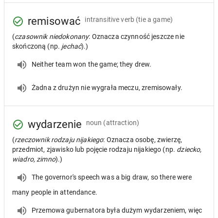
remisować
intransitive verb
(tie a game)
(
czasownik niedokonany
: Oznacza czynność jeszcze nie
skończoną (np.
jechać
).)
Neither team won the game; they drew.
Żadna z drużyn nie wygrała meczu, zremisowały.
wydarzenie
noun
(attraction)
(
rzeczownik rodzaju nijakiego
: Oznacza osobę, zwierzę,
przedmiot, zjawisko lub pojęcie rodzaju nijakiego (np.
dziecko,
wiadro, zimno
).)
The governor's speech was a big draw, so there were
many people in attendance.
Przemowa gubernatora była dużym wydarzeniem, więc