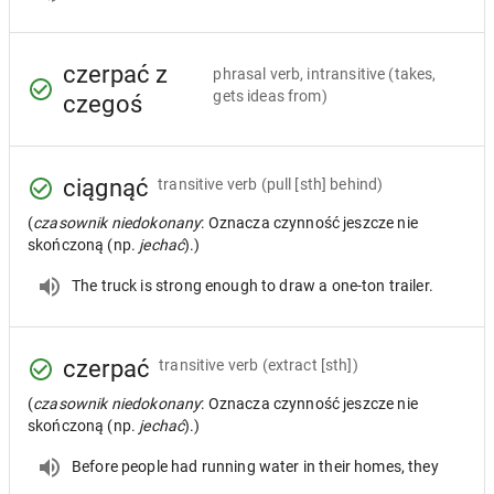
czerpać z
phrasal verb, intransitive
(takes,
gets ideas from)
czegoś
ciągnąć
transitive verb
(pull [sth] behind)
(
czasownik niedokonany
: Oznacza czynność jeszcze nie
skończoną (np.
jechać
).)
The truck is strong enough to draw a one-ton trailer.
czerpać
transitive verb
(extract [sth])
(
czasownik niedokonany
: Oznacza czynność jeszcze nie
skończoną (np.
jechać
).)
Before people had running water in their homes, they