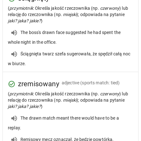
(
przymiotnik
: Określa jakość rzeczownika (np.
czerwony
) lub
relację do rzeczownika (np.
miejski
); odpowiada na pytanie
jaki? jaka? jakie?
)
The boss's drawn face suggested he had spent the
whole night in the office.
Ściągnięta twarz szefa sugerowała, że spędził całą noc
w biurze.
zremisowany
adjective
(sports match: tied)
(
przymiotnik
: Określa jakość rzeczownika (np.
czerwony
) lub
relację do rzeczownika (np.
miejski
); odpowiada na pytanie
jaki? jaka? jakie?
)
The drawn match meant there would have to be a
replay.
Remisowy mecz oznaczał, że będzie powtórka.