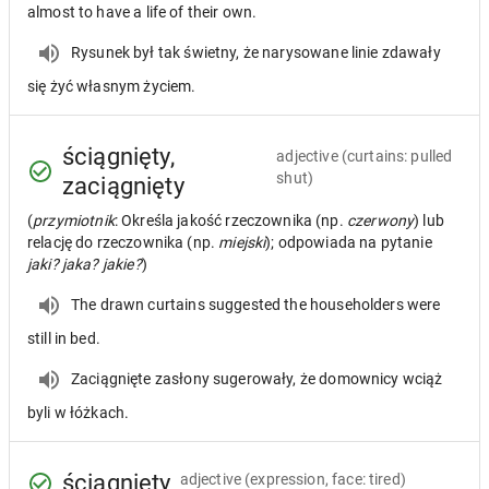
almost to have a life of their own.
Rysunek był tak świetny, że narysowane linie zdawały
się żyć własnym życiem.
ściągnięty,
adjective
(curtains: pulled
shut)
zaciągnięty
(
przymiotnik
: Określa jakość rzeczownika (np.
czerwony
) lub
relację do rzeczownika (np.
miejski
); odpowiada na pytanie
jaki? jaka? jakie?
)
The drawn curtains suggested the householders were
still in bed.
Zaciągnięte zasłony sugerowały, że domownicy wciąż
byli w łóżkach.
ściągnięty
adjective
(expression, face: tired)