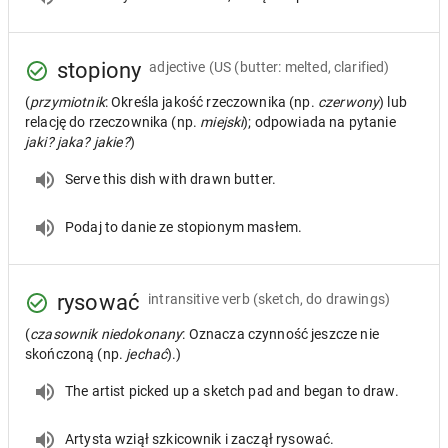
stopiony
adjective
(US (butter: melted, clarified)
(
przymiotnik
: Określa jakość rzeczownika (np.
czerwony
) lub
relację do rzeczownika (np.
miejski
); odpowiada na pytanie
jaki? jaka? jakie?
)
Serve this dish with drawn butter.
Podaj to danie ze stopionym masłem.
rysować
intransitive verb
(sketch, do drawings)
(
czasownik niedokonany
: Oznacza czynność jeszcze nie
skończoną (np.
jechać
).)
The artist picked up a sketch pad and began to draw.
Artysta wziął szkicownik i zaczął rysować.