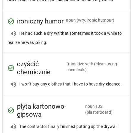
ironiczny humor
noun
(wry, ironic humour)
He had such a dry wit that sometimes it took a while to
realize he was joking.
czyścić
transitive verb
(clean using
chemicals)
chemicznie
I won't buy any clothes that I have to have dry-cleaned.
płyta kartonowo-
noun
(US
(plasterboard)
gipsowa
The contractor finally finished putting up the drywall