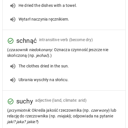
He dried the dishes with a towel.
Wytarł naczynia ręcznikiem.
schnąć
intransitive verb
(become dry)
(
czasownik niedokonany
: Oznacza czynność jeszcze nie
skończoną (np.
jechać
).)
The clothes dried in the sun.
Ubrania wyschły na słońcu.
suchy
adjective
(land, climate: arid)
(
przymiotnik
: Określa jakość rzeczownika (np.
czerwony
) lub
relację do rzeczownika (np.
miejski
); odpowiada na pytanie
jaki? jaka? jakie?
)