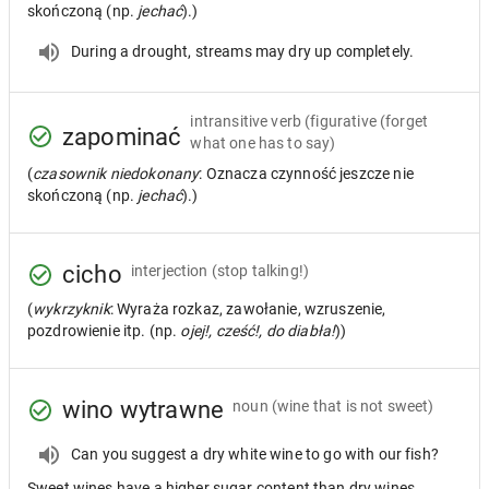
skończoną (np.
jechać
).)
During a drought, streams may dry up completely.
intransitive verb
(figurative (forget
zapominać
what one has to say)
(
czasownik niedokonany
: Oznacza czynność jeszcze nie
skończoną (np.
jechać
).)
cicho
interjection
(stop talking!)
(
wykrzyknik
: Wyraża rozkaz, zawołanie, wzruszenie,
pozdrowienie itp. (np.
ojej!, cześć!, do diabła!
))
wino wytrawne
noun
(wine that is not sweet)
Can you suggest a dry white wine to go with our fish?
Sweet wines have a higher sugar content than dry wines.