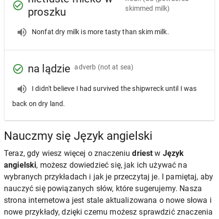
skimmed milk)
proszku
Nonfat dry milk is more tasty than skim milk.
na lądzie
adverb
(not at sea)
I didn't believe I had survived the shipwreck until I was
back on dry land.
Nauczmy się Język angielski
Teraz, gdy wiesz więcej o znaczeniu
driest
w
Język
angielski
, możesz dowiedzieć się, jak ich używać na
wybranych przykładach i jak je przeczytaj je. I pamiętaj, aby
nauczyć się powiązanych słów, które sugerujemy. Nasza
strona internetowa jest stale aktualizowana o nowe słowa i
nowe przykłady, dzięki czemu możesz sprawdzić znaczenia