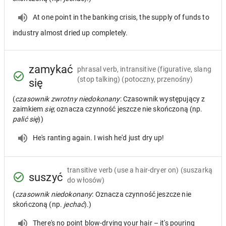
At one point in the banking crisis, the supply of funds to
industry almost dried up completely.
zamykać
phrasal verb, intransitive
(figurative, slang
(stop talking) (potoczny, przenośny)
się
(
czasownik zwrotny niedokonany
: Czasownik występujący z
zaimkiem
się
; oznacza czynność jeszcze nie skończoną (np.
palić się
))
He's ranting again. I wish he'd just dry up!
transitive verb
(use a hair-dryer on) (suszarką
suszyć
do włosów)
(
czasownik niedokonany
: Oznacza czynność jeszcze nie
skończoną (np.
jechać
).)
There's no point blow-drying your hair – it's pouring