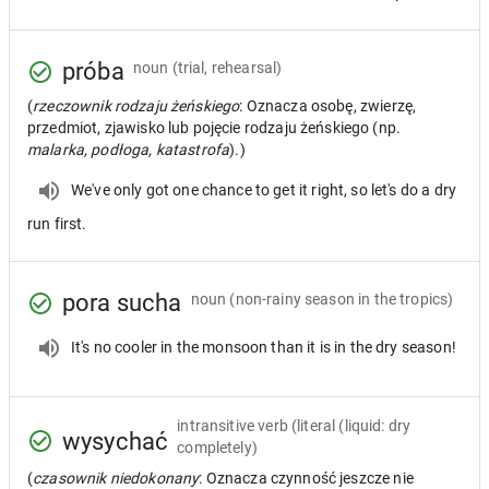
próba
noun
(trial, rehearsal)
(
rzeczownik rodzaju żeńskiego
: Oznacza osobę, zwierzę,
przedmiot, zjawisko lub pojęcie rodzaju żeńskiego (np.
malarka, podłoga, katastrofa
).)
We've only got one chance to get it right, so let's do a dry
run first.
pora sucha
noun
(non-rainy season in the tropics)
It's no cooler in the monsoon than it is in the dry season!
intransitive verb
(literal (liquid: dry
wysychać
completely)
(
czasownik niedokonany
: Oznacza czynność jeszcze nie