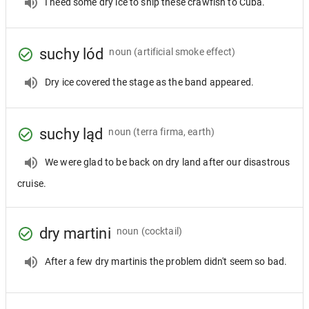
I need some dry ice to ship these crawfish to Cuba.
suchy lód
noun
(artificial smoke effect)
Dry ice covered the stage as the band appeared.
suchy ląd
noun
(terra firma, earth)
We were glad to be back on dry land after our disastrous
cruise.
dry martini
noun
(cocktail)
After a few dry martinis the problem didn't seem so bad.