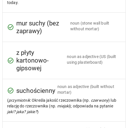
today.
mur suchy (bez
noun
(stone wall built
without mortar)
zaprawy)
z płyty
noun as adjective
(US (built
kartonowo-
using plasterboard)
gipsowej
noun as adjective
(built without
suchościenny
mortar)
(
przymiotnik
: Określa jakość rzeczownika (np.
czerwony
) lub
relację do rzeczownika (np.
miejski
); odpowiada na pytanie
jaki? jaka? jakie?
)