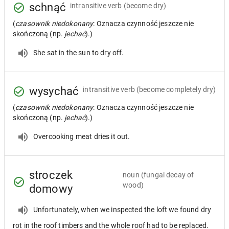
schnąć
intransitive verb
(become dry)
(
czasownik niedokonany
: Oznacza czynność jeszcze nie
skończoną (np.
jechać
).)
She sat in the sun to dry off.
wysychać
intransitive verb
(become completely dry)
(
czasownik niedokonany
: Oznacza czynność jeszcze nie
skończoną (np.
jechać
).)
Overcooking meat dries it out.
stroczek
noun
(fungal decay of
wood)
domowy
Unfortunately, when we inspected the loft we found dry
rot in the roof timbers and the whole roof had to be replaced.