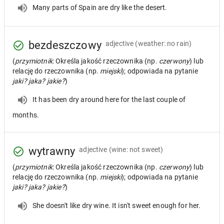
Many parts of Spain are dry like the desert.
bezdeszczowy
adjective
(weather: no rain)
(
przymiotnik
: Określa jakość rzeczownika (np.
czerwony
) lub
relację do rzeczownika (np.
miejski
); odpowiada na pytanie
jaki? jaka? jakie?
)
It has been dry around here for the last couple of
months.
wytrawny
adjective
(wine: not sweet)
(
przymiotnik
: Określa jakość rzeczownika (np.
czerwony
) lub
relację do rzeczownika (np.
miejski
); odpowiada na pytanie
jaki? jaka? jakie?
)
She doesn't like dry wine. It isn't sweet enough for her.