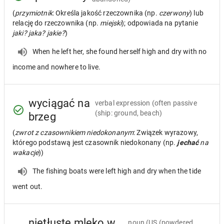
(
przymiotnik
: Określa jakość rzeczownika (np.
czerwony
) lub
relację do rzeczownika (np.
miejski
); odpowiada na pytanie
jaki? jaka? jakie?
)
When he left her, she found herself high and dry with no
income and nowhere to live.
wyciągać na
verbal expression
(often passive
(ship: ground, beach)
brzeg
(
zwrot z czasownikiem niedokonanym
: Związek wyrazowy,
którego podstawą jest czasownik niedokonany (np.
jechać
na
wakacje
))
The fishing boats were left high and dry when the tide
went out.
nietłuste mleko w
noun
(US (powdered