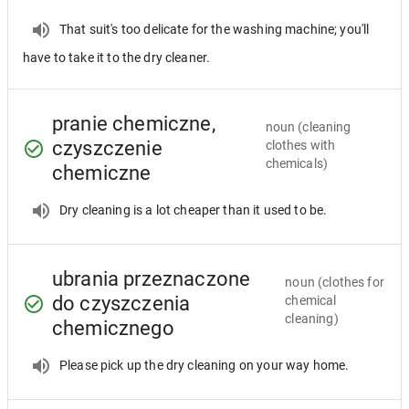
That suit's too delicate for the washing machine; you'll
have to take it to the dry cleaner.
pranie chemiczne,
noun
(cleaning
czyszczenie
clothes with
chemicals)
chemiczne
Dry cleaning is a lot cheaper than it used to be.
ubrania przeznaczone
noun
(clothes for
do czyszczenia
chemical
cleaning)
chemicznego
Please pick up the dry cleaning on your way home.