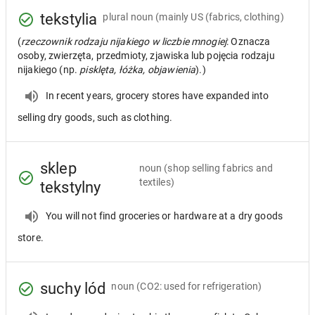
tekstylia
plural noun
(mainly US (fabrics, clothing)
(
rzeczownik rodzaju nijakiego w liczbie mnogiej
: Oznacza
osoby, zwierzęta, przedmioty, zjawiska lub pojęcia rodzaju
nijakiego (np.
pisklęta, łóżka, objawienia
).)
In recent years, grocery stores have expanded into
selling dry goods, such as clothing.
sklep
noun
(shop selling fabrics and
textiles)
tekstylny
You will not find groceries or hardware at a dry goods
store.
suchy lód
noun
(CO2: used for refrigeration)