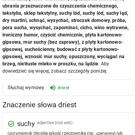
ubrania przeznaczone do czyszczenia chemicznego,
tekstylia, sklep tekstylny, suchy lód, suchy lód, suchy ląd,
dry martini, schnąć, wysychać, stroczek domowy, próba,
pora sucha, wysychać, zapominać, cicho, wino wytrawne,
ironiczny humor, czyścić chemicznie, płyta kartonowo-
gipsowa, mur suchy (bez zaprawy), z płyty kartonowo-
gipsowej, suchościenny, budować z płyty kartonowo-
gipsowej, wznosić mur suchy, opuszczony, wyciągać na
brzeg, nietłuste mleko w proszku, na lądzie
. Aby
dowiedzieć się więcej, zobacz szczegóły poniżej.
Słuchaj wymowy
driest
Znaczenie słowa driest
suchy
adjective
(not wet)
(
przymiotnik
: Określa jakość rzeczownika (np.
czerwony
) lub