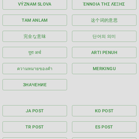
VÝZNAM SLOVA
ΈΝΝΟΙΑ ΤΗΣ ΛΈΞΗΣ
TAM ANLAM
这个词的意思
完全な意味
단어의 의미
पूरा अर्थ
ARTI PENUH
ความหมายของคำ
MERKINGU
ЗНАЧЕНИЕ
JA POST
KO POST
TR POST
ES POST