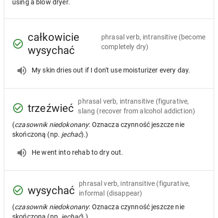
using a blow dryer.
całkowicie
phrasal verb, intransitive
(become
completely dry)
wysychać
My skin dries out if I don't use moisturizer every day.
phrasal verb, intransitive
(figurative,
trzeźwieć
slang (recover from alcohol addiction)
(
czasownik niedokonany
: Oznacza czynność jeszcze nie
skończoną (np.
jechać
).)
He went into rehab to dry out.
phrasal verb, intransitive
(figurative,
wysychać
informal (disappear)
(
czasownik niedokonany
: Oznacza czynność jeszcze nie
skończoną (np.
jechać
).)