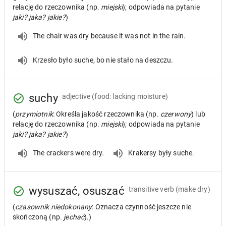
relację do rzeczownika (np.
miejski
); odpowiada na pytanie
jaki? jaka? jakie?
)
The chair was dry because it was not in the rain.
Krzesło było suche, bo nie stało na deszczu.
suchy
adjective
(food: lacking moisture)
(
przymiotnik
: Określa jakość rzeczownika (np.
czerwony
) lub
relację do rzeczownika (np.
miejski
); odpowiada na pytanie
jaki? jaka? jakie?
)
The crackers were dry.
Krakersy były suche.
wysuszać, osuszać
transitive verb
(make dry)
(
czasownik niedokonany
: Oznacza czynność jeszcze nie
skończoną (np.
jechać
).)