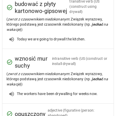
transitive verb
(US
budować z płyty
(construct using
kartonowo-gipsowej
drywall)
(
zwrot z czasownikiem niedokonanym
: Związek wyrazowy,
którego podstawą jest czasownik niedokonany (np.
jechać
na
wakacje
))
Today we are going to drywall the kitchen.
wznosić mur
intransitive verb
(US (construct or
install drywall)
suchy
(
zwrot z czasownikiem niedokonanym
: Związek wyrazowy,
którego podstawą jest czasownik niedokonany (np.
jechać
na
wakacje
))
The workers have been drywalling for weeks now.
adjective
(figurative (person:
opuszczony
abandoned)