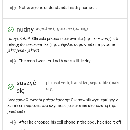
Not everyone understands his dry humour.
nudny
adjective
(figurative (boring)
(
przymiotnik
: Określa jakość rzeczownika (np.
czerwony
) lub
relację do rzeczownika (np.
miejski
); odpowiada na pytanie
jaki? jaka? jakie?
)
The man I went out with was a little dry.
suszyć
phrasal verb, transitive, separable
(make
dry)
się
(
czasownik zwrotny niedokonany
: Czasownik występujący z
zaimkiem
się
; oznacza czynność jeszcze nie skończoną (np.
palić się
))
After he dropped his cell phone in the pool, he dried it off