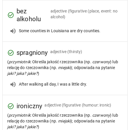
bez
adjective
(figurative (place, event: no
alcohol)
alkoholu
Some counties in Louisiana are dry counties.
spragniony
adjective
(thirsty)
(
przymiotnik
: Określa jakość rzeczownika (np.
czerwony
) lub
relację do rzeczownika (np.
miejski
); odpowiada na pytanie
jaki? jaka? jakie?
)
After walking all day, I was a little dry.
ironiczny
adjective
(figurative (humour: ironic)
(
przymiotnik
: Określa jakość rzeczownika (np.
czerwony
) lub
relację do rzeczownika (np.
miejski
); odpowiada na pytanie
jaki? jaka? jakie?
)