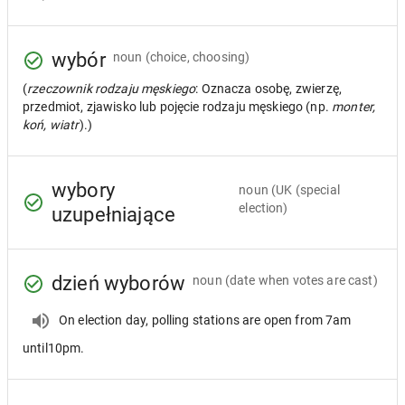
wybór
noun
(choice, choosing)
(
rzeczownik rodzaju męskiego
: Oznacza osobę, zwierzę,
przedmiot, zjawisko lub pojęcie rodzaju męskiego (np.
monter,
koń, wiatr
).)
wybory
noun
(UK (special
election)
uzupełniające
dzień wyborów
noun
(date when votes are cast)
On election day, polling stations are open from 7am
until10pm.