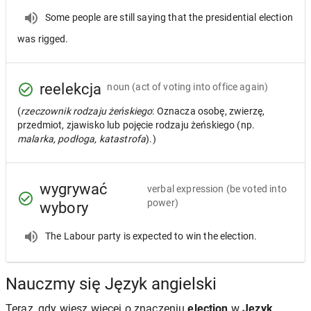
Some people are still saying that the presidential election
was rigged.
reelekcja
noun
(act of voting into office again)
(
rzeczownik rodzaju żeńskiego
: Oznacza osobę, zwierzę,
przedmiot, zjawisko lub pojęcie rodzaju żeńskiego (np.
malarka, podłoga, katastrofa
).)
wygrywać
verbal expression
(be voted into
power)
wybory
The Labour party is expected to win the election.
Nauczmy się Język angielski
Teraz, gdy wiesz więcej o znaczeniu
election
w
Język