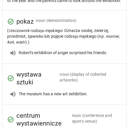
of the year and the parents came to look around the exhibition.
pokaz
noun
(demonstration)
(
rzeczownik rodzaju męskiego
: Oznacza osobę, zwierzę,
przedmiot, zjawisko lub pojęcie rodzaju męskiego (np.
monter,
koń, wiatr
).)
Robert's exhibition of anger surprised his friends.
wystawa
noun
(display of collected
artworks)
sztuki
The museum has a new art exhibition.
centrum
noun
(conference and
sports venue)
wystawiennicze