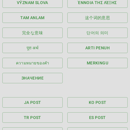
VÝZNAM SLOVA
ΈΝΝΟΙΑ ΤΗΣ ΛΈΞΗΣ
TAM ANLAM
这个词的意思
完全な意味
단어의 의미
पूरा अर्थ
ARTI PENUH
ความหมายของคำ
MERKINGU
ЗНАЧЕНИЕ
JA POST
KO POST
TR POST
ES POST