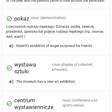
of the year and the parents came to look around the exhibition.
pokaz
noun
(demonstration)
(
rzeczownik rodzaju męskiego
: Oznacza osobę, zwierzę,
przedmiot, zjawisko lub pojęcie rodzaju męskiego (np.
monter,
koń, wiatr
).)
Robert's exhibition of anger surprised his friends.
wystawa
noun
(display of collected
artworks)
sztuki
The museum has a new art exhibition.
centrum
noun
(conference and
sports venue)
wystawiennicze