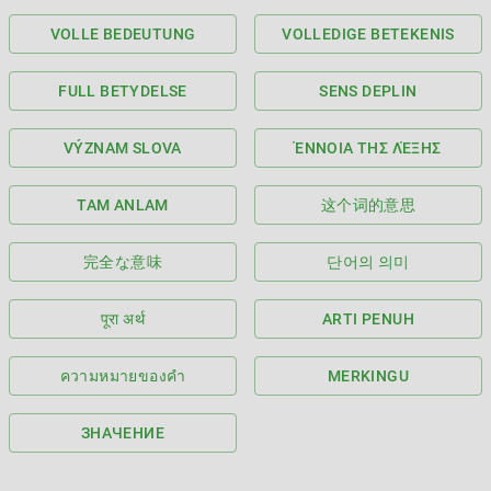
VOLLE BEDEUTUNG
VOLLEDIGE BETEKENIS
FULL BETYDELSE
SENS DEPLIN
VÝZNAM SLOVA
ΈΝΝΟΙΑ ΤΗΣ ΛΈΞΗΣ
TAM ANLAM
这个词的意思
完全な意味
단어의 의미
पूरा अर्थ
ARTI PENUH
ความหมายของคำ
MERKINGU
ЗНАЧЕНИЕ