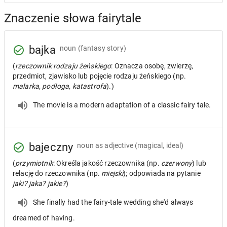
Znaczenie słowa fairytale
bajka
noun
(fantasy story)
(
rzeczownik rodzaju żeńskiego
: Oznacza osobę, zwierzę,
przedmiot, zjawisko lub pojęcie rodzaju żeńskiego (np.
malarka, podłoga, katastrofa
).)
The movie is a modern adaptation of a classic fairy tale.
bajeczny
noun as adjective
(magical, ideal)
(
przymiotnik
: Określa jakość rzeczownika (np.
czerwony
) lub
relację do rzeczownika (np.
miejski
); odpowiada na pytanie
jaki? jaka? jakie?
)
She finally had the fairy-tale wedding she'd always
dreamed of having.