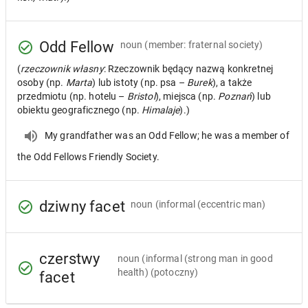
Odd Fellow
noun
(member: fraternal society)
(
rzeczownik własny
: Rzeczownik będący nazwą konkretnej
osoby (np.
Marta
) lub istoty (np. psa –
Burek
), a także
przedmiotu (np. hotelu –
Bristol
), miejsca (np.
Poznań
) lub
obiektu geograficznego (np.
Himalaje
).)
My grandfather was an Odd Fellow; he was a member of
the Odd Fellows Friendly Society.
dziwny facet
noun
(informal (eccentric man)
czerstwy
noun
(informal (strong man in good
health) (potoczny)
facet