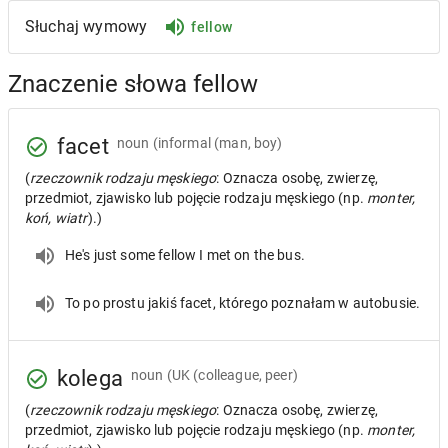
Słuchaj wymowy
fellow
Znaczenie słowa fellow
facet
noun
(informal (man, boy)
(
rzeczownik rodzaju męskiego
: Oznacza osobę, zwierzę,
przedmiot, zjawisko lub pojęcie rodzaju męskiego (np.
monter,
koń, wiatr
).)
He's just some fellow I met on the bus.
To po prostu jakiś facet, którego poznałam w autobusie.
kolega
noun
(UK (colleague, peer)
(
rzeczownik rodzaju męskiego
: Oznacza osobę, zwierzę,
przedmiot, zjawisko lub pojęcie rodzaju męskiego (np.
monter,