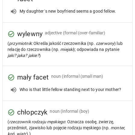
My daughter´s new boyfriend seems a good fellow.
wylewny
adjective
(formal (over-familiar)
(
przymiotnik
: Określa jakość rzeczownika (np.
czerwony
) lub
relację do rzeczownika (np.
miejski
); odpowiada na pytanie
jaki? jaka? jakie?
)
mały facet
noun
(informal (small man)
Who is that little fellow standing next to your mother?
chłopczyk
noun
(informal (boy)
(
rzeczownik rodzaju męskiego
: Oznacza osobę, zwierzę,
przedmiot, zjawisko lub pojęcie rodzaju męskiego (np.
monter,
koń, wiatr
).)