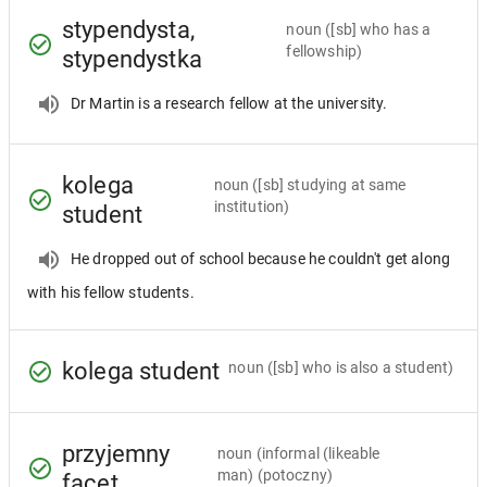
stypendysta,
noun
([sb] who has a
fellowship)
stypendystka
Dr Martin is a research fellow at the university.
kolega
noun
([sb] studying at same
institution)
student
He dropped out of school because he couldn't get along
with his fellow students.
kolega student
noun
([sb] who is also a student)
przyjemny
noun
(informal (likeable
man) (potoczny)
facet