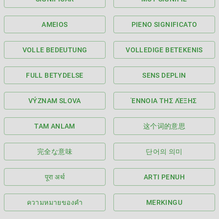
AMEIOS
PIENO SIGNIFICATO
VOLLE BEDEUTUNG
VOLLEDIGE BETEKENIS
FULL BETYDELSE
SENS DEPLIN
VÝZNAM SLOVA
ΈΝΝΟΙΑ ΤΗΣ ΛΈΞΗΣ
TAM ANLAM
这个词的意思
完全な意味
단어의 의미
पूरा अर्थ
ARTI PENUH
ความหมายของคำ
MERKINGU