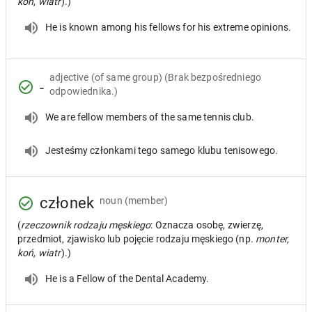
koń, wiatr
).)
He is known among his fellows for his extreme opinions.
adjective
(of same group) (Brak bezpośredniego
-
odpowiednika.)
We are fellow members of the same tennis club.
Jesteśmy członkami tego samego klubu tenisowego.
członek
noun
(member)
(
rzeczownik rodzaju męskiego
: Oznacza osobę, zwierzę,
przedmiot, zjawisko lub pojęcie rodzaju męskiego (np.
monter,
koń, wiatr
).)
He is a Fellow of the Dental Academy.