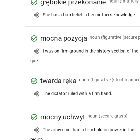
głębokie przekonanie
noun
(faithfull
She has a firm belief in her mother's knowledge.
mocna pozycja
noun
(figurative (secure 
I was on firm ground in the history section of the
quiz.
twarda ręka
noun
(figurative (strict manner
The dictator ruled with a firm hand.
mocny uchwyt
noun
(secure grasp)
The army chief had a firm hold on power in the
region.