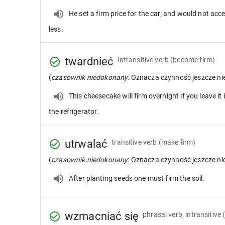
He set a firm price for the car, and would not acc
less.
twardnieć
intransitive verb
(become firm)
(
czasownik niedokonany
: Oznacza czynność jeszcze n
This cheesecake will firm overnight if you leave it 
the refrigerator.
utrwalać
transitive verb
(make firm)
(
czasownik niedokonany
: Oznacza czynność jeszcze n
After planting seeds one must firm the soil.
wzmacniać się
phrasal verb, intransitive