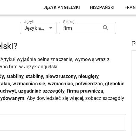
JĘZYK ANGIELSKI
HISZPAŃSKI
FRAN
Język
Szukaj
Język angielski
P
lski?
? Artykuł wyjaśnia pełne znaczenie, wymowę wraz z
wać firm w Język angielski.
y, stabilny, stabilny, niewzruszony, nieugięty,
rwalać, wzmacniać się, wzmacniać, potwierdzać, głębokie
uchwyt, uzgadniać szczegóły, firma prawnicza,
ecydowanym
. Aby dowiedzieć się więcej, zobacz szczegóły