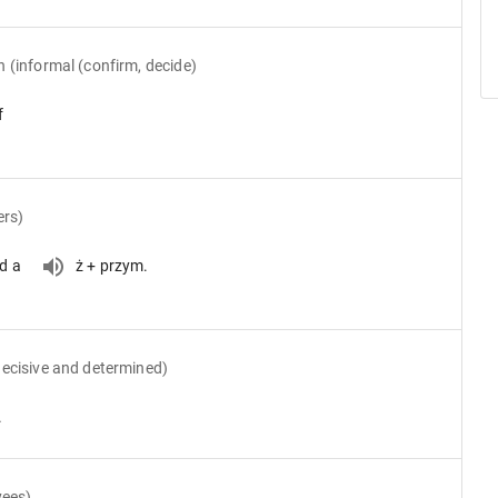
n
(informal (confirm, decide)
f
ers)
nd a
ż + przym.
decisive and determined)
.
yees)