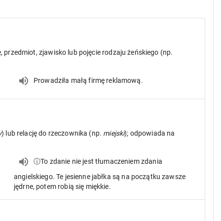
, przedmiot, zjawisko lub pojęcie rodzaju żeńskiego (np.
Prowadziła małą firmę reklamową.
y
) lub relację do rzeczownika (np.
miejski
); odpowiada na
ⓘTo zdanie nie jest tłumaczeniem zdania
angielskiego. Te jesienne jabłka są na początku zawsze
jędrne, potem robią się miękkie.