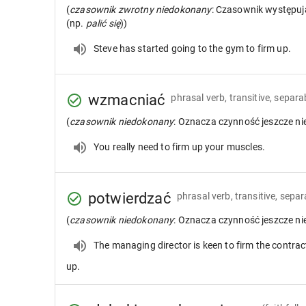
(
czasownik zwrotny niedokonany
: Czasownik występuj
(np.
palić się
))
Steve has started going to the gym to firm up.
wzmacniać
phrasal verb, transitive, separa
(
czasownik niedokonany
: Oznacza czynność jeszcze n
You really need to firm up your muscles.
potwierdzać
phrasal verb, transitive, separ
(
czasownik niedokonany
: Oznacza czynność jeszcze n
The managing director is keen to firm the contrac
up.