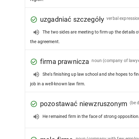
uzgadniać szczegóły
verbal expressio
The two sides are meeting to firm up the details o
the agreement.
firma prawnicza
noun
(company of lawy
She's finishing up law school and she hopes to fi
job in a well-known law firm.
pozostawać niewzruszonym
(be 
He remained firm in the face of strong opposition
noun
(company with few emplo