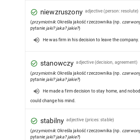
niewzruszony
adjective
(person: resolute)
(
przymiotnik
: Określa jakość rzeczownika (np.
czerwon
pytanie
jaki? jaka? jakie?
)
He was firm in his decision to leave the company.
stanowczy
adjective
(decision, agreement)
(
przymiotnik
: Określa jakość rzeczownika (np.
czerwon
pytanie
jaki? jaka? jakie?
)
He made a firm decision to stay home, and nobo
could change his mind.
stabilny
adjective
(prices: stable)
(
przymiotnik
: Określa jakość rzeczownika (np.
czerwon
pytanie
jaki? jaka? jakie?
)