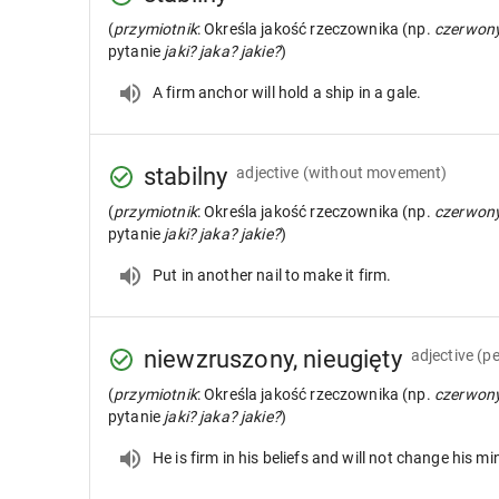
(
przymiotnik
: Określa jakość rzeczownika (np.
czerwon
pytanie
jaki? jaka? jakie?
)
A firm anchor will hold a ship in a gale.
stabilny
adjective
(without movement)
(
przymiotnik
: Określa jakość rzeczownika (np.
czerwon
pytanie
jaki? jaka? jakie?
)
Put in another nail to make it firm.
niewzruszony, nieugięty
adjective
(p
(
przymiotnik
: Określa jakość rzeczownika (np.
czerwon
pytanie
jaki? jaka? jakie?
)
He is firm in his beliefs and will not change his mi