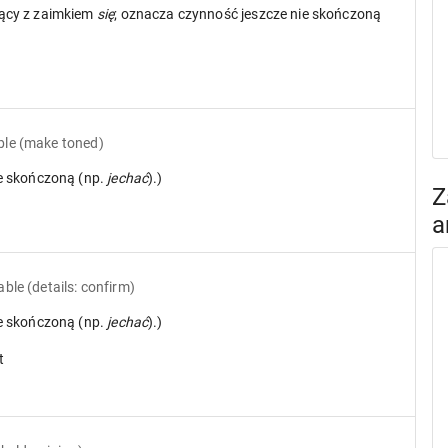
ący z zaimkiem
się
; oznacza czynność jeszcze nie skończoną
ble
(make toned)
ie skończoną (np.
jechać
).)
Z
a
able
(details: confirm)
ie skończoną (np.
jechać
).)
t