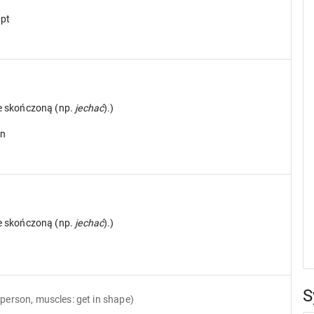
ept
ie skończoną (np.
jechać
).)
in
ie skończoną (np.
jechać
).)
S
(person, muscles: get in shape)