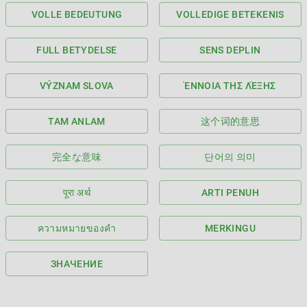
VOLLE BEDEUTUNG
VOLLEDIGE BETEKENIS
FULL BETYDELSE
SENS DEPLIN
VÝZNAM SLOVA
ΈΝΝΟΙΑ ΤΗΣ ΛΈΞΗΣ
TAM ANLAM
这个词的意思
完全な意味
단어의 의미
पूरा अर्थ
ARTI PENUH
ความหมายของคำ
MERKINGU
ЗНАЧЕНИЕ