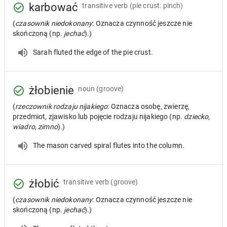
karbować
transitive verb
(pie crust: pinch)
(
czasownik niedokonany
: Oznacza czynność jeszcze nie
skończoną (np.
jechać
).)
Sarah fluted the edge of the pie crust.
żłobienie
noun
(groove)
(
rzeczownik rodzaju nijakiego
: Oznacza osobę, zwierzę,
przedmiot, zjawisko lub pojęcie rodzaju nijakiego (np.
dziecko,
wiadro, zimno
).)
The mason carved spiral flutes into the column.
żłobić
transitive verb
(groove)
(
czasownik niedokonany
: Oznacza czynność jeszcze nie
skończoną (np.
jechać
).)