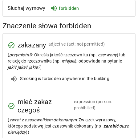
Słuchaj wymowy
forbidden
Znaczenie słowa forbidden
zakazany
adjective
(act: not permitted)
(
przymiotnik
: Określa jakość rzeczownika (np.
czerwony
) lub
relację do rzeczownika (np.
miejski
); odpowiada na pytanie
jaki? jaka? jakie?
)
Smoking is forbidden anywhere in the building.
mieć zakaz
expression
(person:
prohibited)
czegoś
(
zwrot z czasownikiem dokonanym
: Związek wyrazowy,
którego podstawą jest czasownik dokonany (np.
zarobić
dużo
pieniędzy
))