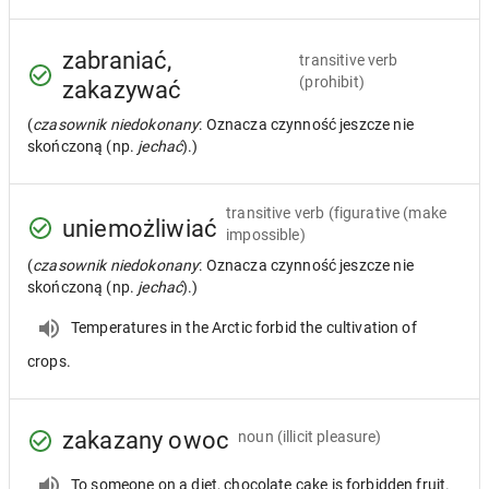
zabraniać,
transitive verb
(prohibit)
zakazywać
(
czasownik niedokonany
: Oznacza czynność jeszcze nie
skończoną (np.
jechać
).)
transitive verb
(figurative (make
uniemożliwiać
impossible)
(
czasownik niedokonany
: Oznacza czynność jeszcze nie
skończoną (np.
jechać
).)
Temperatures in the Arctic forbid the cultivation of
crops.
zakazany owoc
noun
(illicit pleasure)
To someone on a diet, chocolate cake is forbidden fruit.