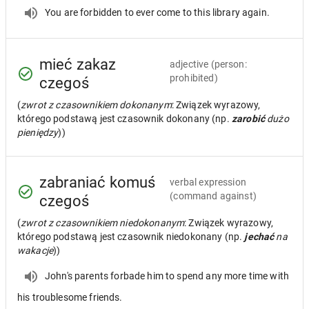
You are forbidden to ever come to this library again.
mieć zakaz
adjective
(person:
prohibited)
czegoś
(
zwrot z czasownikiem dokonanym
: Związek wyrazowy,
którego podstawą jest czasownik dokonany (np.
zarobić
dużo
pieniędzy
))
zabraniać komuś
verbal expression
(command against)
czegoś
(
zwrot z czasownikiem niedokonanym
: Związek wyrazowy,
którego podstawą jest czasownik niedokonany (np.
jechać
na
wakacje
))
John's parents forbade him to spend any more time with
his troublesome friends.