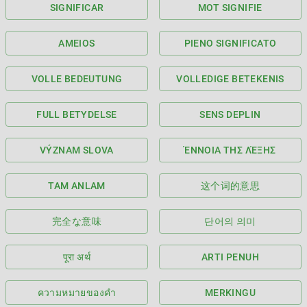
SIGNIFICAR
MOT SIGNIFIE
AMEIOS
PIENO SIGNIFICATO
VOLLE BEDEUTUNG
VOLLEDIGE BETEKENIS
FULL BETYDELSE
SENS DEPLIN
VÝZNAM SLOVA
ΈΝΝΟΙΑ ΤΗΣ ΛΈΞΗΣ
TAM ANLAM
这个词的意思
完全な意味
단어의 의미
पूरा अर्थ
ARTI PENUH
ความหมายของคำ
MERKINGU