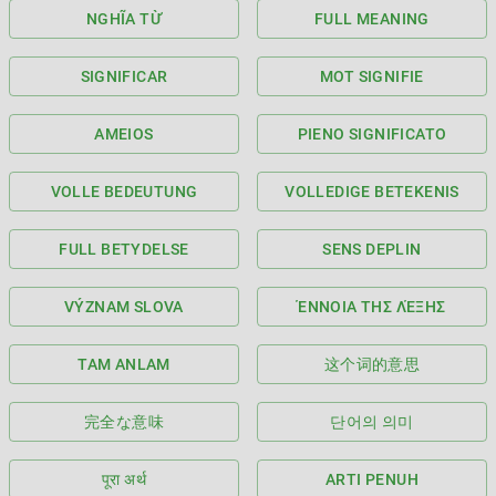
NGHĨA TỪ
FULL MEANING
SIGNIFICAR
MOT SIGNIFIE
AMEIOS
PIENO SIGNIFICATO
VOLLE BEDEUTUNG
VOLLEDIGE BETEKENIS
FULL BETYDELSE
SENS DEPLIN
VÝZNAM SLOVA
ΈΝΝΟΙΑ ΤΗΣ ΛΈΞΗΣ
TAM ANLAM
这个词的意思
完全な意味
단어의 의미
पूरा अर्थ
ARTI PENUH