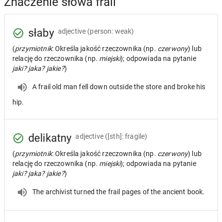
Znaczenie słowa frail
słaby
adjective
(person: weak)
(
przymiotnik
: Określa jakość rzeczownika (np.
czerwony
) lub
relację do rzeczownika (np.
miejski
); odpowiada na pytanie
jaki? jaka? jakie?
)
A frail old man fell down outside the store and broke his
hip.
delikatny
adjective
([sth]: fragile)
(
przymiotnik
: Określa jakość rzeczownika (np.
czerwony
) lub
relację do rzeczownika (np.
miejski
); odpowiada na pytanie
jaki? jaka? jakie?
)
The archivist turned the frail pages of the ancient book.