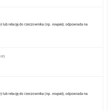
y
) lub relację do rzeczownika (np.
miejski
); odpowiada na
ant)
y
) lub relację do rzeczownika (np.
miejski
); odpowiada na