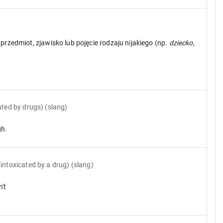
przedmiot, zjawisko lub pojęcie rodzaju nijakiego (np.
dziecko,
cated by drugs) (slang)
gh.
 (intoxicated by a drug) (slang)
't