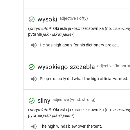
wysoki
adjective
(lofty)
(
przymiotnik
: Określa jakość rzeczownika (np.
czerwon
pytanie
jaki? jaka? jakie?
)
He has high goals for his dictionary project.
wysokiego szczebla
adjective
(import
People usually did what the high official wanted.
silny
adjective
(wind: strong)
(
przymiotnik
: Określa jakość rzeczownika (np.
czerwon
pytanie
jaki? jaka? jakie?
)
The high winds blew over the tent.