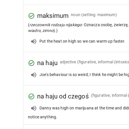
maksimum
noun
(setting: maximum)
(
rzeczownik rodzaju nijakiego
: Oznacza osobę, zwierzę, 
wiadro, zimno
).)
Put the heat on high so we can warm up faster.
na haju
adjective
(figurative, informal (intoxi
Joe's behaviour is so weird; I think he might be hi
na haju od czegoś
(figurative, informal
Danny was high on marijuana at the time and didn
notice anything.