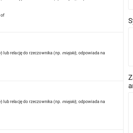
 of
S
y
) lub relację do rzeczownika (np.
miejski
); odpowiada na
Z
a
y
) lub relację do rzeczownika (np.
miejski
); odpowiada na