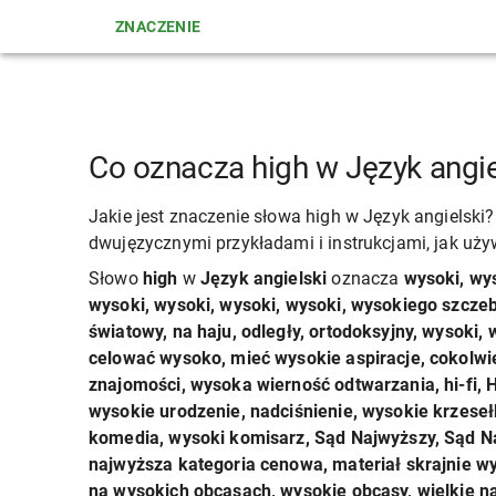
ZNACZENIE
Co oznacza high w Język angie
Jakie jest znaczenie słowa high w Język angielski
dwujęzycznymi przykładami i instrukcjami, jak uży
Słowo
high
w
Język angielski
oznacza
wysoki, wy
wysoki, wysoki, wysoki, wysoki, wysokiego szczebla
światowy, na haju, odległy, ortodoksyjny, wysoki,
celować wysoko, mieć wysokie aspiracje, cokolwie
znajomości, wysoka wierność odtwarzania, hi-fi, H
wysokie urodzenie, nadciśnienie, wysokie krzeseł
komedia, wysoki komisarz, Sąd Najwyższy, Sąd Na
najwyższa kategoria cenowa, materiał skrajnie w
na wysokich obcasach, wysokie obcasy, wielkie nad