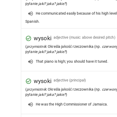
pytanie
jaki? jaka? jakie?
)
He communicated easily because of his high level
Spanish.
wysoki
adjective
(music: above desired pitch)
(
przymiotnik
: Określa jakość rzeczownika (np.
czerwon
pytanie
jaki? jaka? jakie?
)
That piano is high; you should have it tuned.
wysoki
adjective
(principal)
(
przymiotnik
: Określa jakość rzeczownika (np.
czerwon
pytanie
jaki? jaka? jakie?
)
He was the High Commissioner of Jamaica.