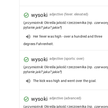
wysoki
adjective
(fever: elevated)
(
przymiotnik
: Określa jakość rzeczownika (np.
czerwon
pytanie
jaki? jaka? jakie?
)
Her fever was high - over a hundred and three
degrees Fahrenheit.
wysoki
adjective
(sports: over)
(
przymiotnik
: Określa jakość rzeczownika (np.
czerwon
pytanie
jaki? jaka? jakie?
)
The kick was high and went over the goal.
wysoki
adjective
(advanced)
(
przymiotnik
: Określa jakość rzeczownika (np.
czerwon