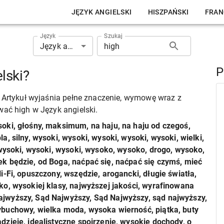
JĘZYK ANGIELSKI
HISZPAŃSKI
FRAN
Język
Szukaj
Język angielski
P
lski?
? Artykuł wyjaśnia pełne znaczenie, wymowę wraz z
wać high w Język angielski.
soki, głośny, maksimum, na haju, na haju od czegoś,
, silny, wysoki, wysoki, wysoki, wysoki, wysoki, wielki,
 wysoki, wysoki, wysoki, wysoko, wysoko, drogo, wysoko,
k będzie, od Boga, naćpać się, naćpać się czymś, mieć
i-Fi, opuszczony, wszędzie, arogancki, długie światła,
ko, wysokiej klasy, najwyższej jakości, wyrafinowana
jwyższy, Sąd Najwyższy, Sąd Najwyższy, sąd najwyższy,
ybuchowy, wielka moda, wysoka wierność, piątka, buty
zieje, idealistyczne spojrzenie, wysokie dochody, o