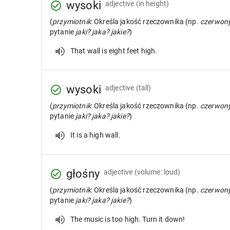
wysoki
adjective
(in height)
(
przymiotnik
: Określa jakość rzeczownika (np.
czerwon
pytanie
jaki? jaka? jakie?
)
That wall is eight feet high.
wysoki
adjective
(tall)
(
przymiotnik
: Określa jakość rzeczownika (np.
czerwon
pytanie
jaki? jaka? jakie?
)
It is a high wall.
głośny
adjective
(volume: loud)
(
przymiotnik
: Określa jakość rzeczownika (np.
czerwon
pytanie
jaki? jaka? jakie?
)
The music is too high. Turn it down!