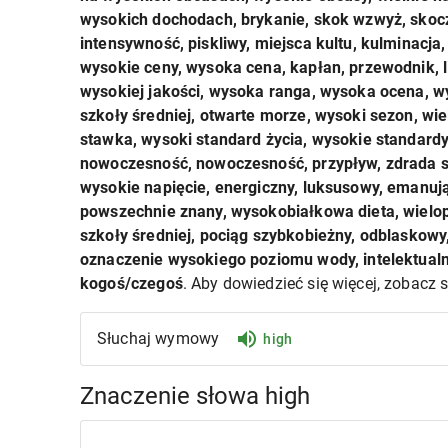
wysokich dochodach, brykanie, skok wzwyż, skoc
intensywność, piskliwy, miejsca kultu, kulminacja
wysokie ceny, wysoka cena, kapłan, przewodnik, li
wysokiej jakości, wysoka ranga, wysoka ocena, wy
szkoły średniej, otwarte morze, wysoki sezon, wi
stawka, wysoki standard życia, wysokie standardy, 
nowoczesność, nowoczesność, przypływ, zdrada s
wysokie napięcie, energiczny, luksusowy, emanują
powszechnie znany, wysokobiałkowa dieta, wielop
szkoły średniej, pociąg szybkobieżny, odblaskow
oznaczenie wysokiego poziomu wody, intelektualny
kogoś/czegoś
. Aby dowiedzieć się więcej, zobacz 
Słuchaj wymowy
high
Znaczenie słowa high