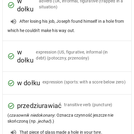
w
adverb
(UK, informal, figurative (trapped in a
situation)
dołku
After losing his job, Joseph found himself in a hole from
which he couldn't make his way out.
w
expression
(US, figurative, informal (in
debt) (potoczny, przenośny)
dołku
w dołku
expression
(sports: with a score below zero)
przedziurawiać
transitive verb
(puncture)
(
czasownik niedokonany
: Oznacza czynność jeszcze nie
skończoną (np.
jechać
).)
That piece of glass made a hole in your tyre.