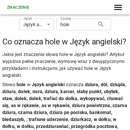
ZNACZENIE
Język
Szukaj
Język angielski
Co oznacza hole w Język angielski?
Jakie jest znaczenie słowa hole w Język angielski? Artykuł
wyjaśnia pełne znaczenie, wymowę wraz z dwujęzycznymi
przykładami i instrukcjami, jak używać hole w Język
angielski.
Słowo
hole
w
Język angielski
oznacza
dziura, dół, dziupla,
dziura, dołek, nora, dziura, karcer, słaby punkt, ubytek,
staw, dołek, dołek, trafiać do dołka, wykopywać, chować
się, as w rękawie, as w rękawie, dziura powietrzna, czarna
dziura, czarna dziura, dziura po pocisku, bankomat,
biedaszyb, , trafione uderzenie, dziurkacz, w dołku, w
dołku, w dołku, przedziurawiać, przegródka pocztowa,