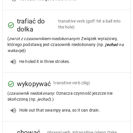
trafiać do
transitive verb
(golf: hit a ball into
the hole)
dołka
(
zwrot z czasownikiem niedokonanym
: Związek wyrazowy,
którego podstawą jest czasownik niedokonany (np.
jechać
na
wakacje
))
He holed it in three strokes.
wykopywać
transitive verb
(dig)
(
czasownik niedokonany
: Oznacza czynność jeszcze nie
skończoną (np.
jechać
).)
Hole out that swampy area, so it can drain.
chować
phrasal verb, intransitive
(slang (take