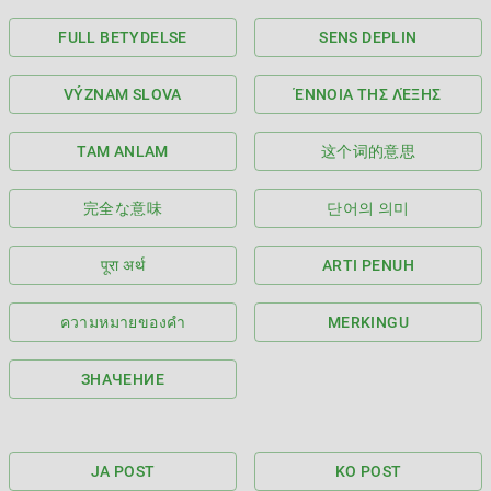
FULL BETYDELSE
SENS DEPLIN
VÝZNAM SLOVA
ΈΝΝΟΙΑ ΤΗΣ ΛΈΞΗΣ
TAM ANLAM
这个词的意思
完全な意味
단어의 의미
पूरा अर्थ
ARTI PENUH
ความหมายของคำ
MERKINGU
ЗНАЧЕНИЕ
JA POST
KO POST