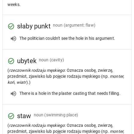
weeks.
słaby punkt
noun
(argument: flaw)
The politician couldn't see the hole in his argument.
ubytek
noun
(cavity)
(
rzeczownik rodzaju męskiego
: Oznacza osobę, zwierzę,
przedmiot, zjawisko lub pojęcie rodzaju męskiego (np.
monter,
koń, wiatr
).)
There is a hole in the plaster casting that needs filling.
staw
noun
(swimming place)
(
rzeczownik rodzaju męskiego
: Oznacza osobę, zwierzę,
przedmiot, zjawisko lub pojęcie rodzaju męskiego (np.
monter,