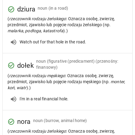
dziura
noun
(in a road)
(
rzeczownik rodzaju żeńskiego
: Oznacza osobę, zwierzę,
przedmiot, zjawisko lub pojęcie rodzaju żeńskiego (np.
malarka, podłoga, katastrofa
).)
Watch out for that hole in the road.
noun
(figurative (predicament) (przenośny:
dołek
finansowy)
(
rzeczownik rodzaju męskiego
: Oznacza osobę, zwierzę,
przedmiot, zjawisko lub pojęcie rodzaju męskiego (np.
monter,
koń, wiatr
).)
I'm in a real financial hole.
nora
noun
(burrow, animal home)
(
rzeczownik rodzaju żeńskiego
: Oznacza osobę, zwierzę,