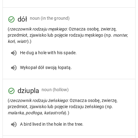
dół
noun
(in the ground)
(
rzeczownik rodzaju męskiego
: Oznacza osobę, zwierzę,
przedmiot, zjawisko lub pojęcie rodzaju męskiego (np.
monter,
koń, wiatr
).)
He dug a hole with his spade.
Wykopał dół swoją łopatą.
dziupla
noun
(hollow)
(
rzeczownik rodzaju żeńskiego
: Oznacza osobę, zwierzę,
przedmiot, zjawisko lub pojęcie rodzaju żeńskiego (np.
malarka, podłoga, katastrofa
).)
A bird lived in the hole in the tree.