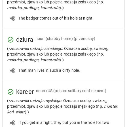
przedmiot, zjawisko lub pojęcie rodzaju żeńskiego (np.
malarka, podłoga, katastrofa
).)
The badger comes out of his hole at night.
dziura
noun
(shabby home) (przenośny)
(
rzeczownik rodzaju żeńskiego
: Oznacza osobę, zwierzę,
przedmiot, zjawisko lub pojęcie rodzaju żeńskiego (np.
malarka, podłoga, katastrofa
).)
That man lives in such a dirty hole.
karcer
noun
(US (prison: solitary confinement)
(
rzeczownik rodzaju męskiego
: Oznacza osobę, zwierzę,
przedmiot, zjawisko lub pojęcie rodzaju męskiego (np.
monter,
koń, wiatr
).)
If you get in a fight, they put you in the hole for two