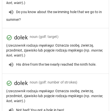
koń, wiatr
).)
Do you know about the swimming hole that we go to in
summer?
dołek
noun
(golf: target)
(
rzeczownik rodzaju męskiego
: Oznacza osobę, zwierzę,
przedmiot, zjawisko lub pojęcie rodzaju męskiego (np.
monter,
koń, wiatr
).)
His drive from the tee nearly reached the ninth hole.
dołek
noun
(golf: number of strokes)
(
rzeczownik rodzaju męskiego
: Oznacza osobę, zwierzę,
przedmiot, zjawisko lub pojęcie rodzaju męskiego (np.
monter,
koń, wiatr
).)
Not bad! You got a hole in two!