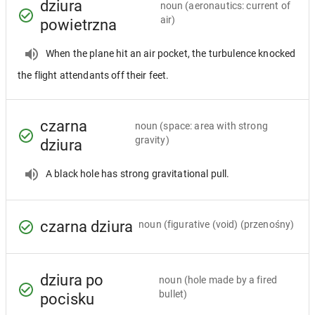
dziura
noun
(aeronautics: current of
air)
powietrzna
When the plane hit an air pocket, the turbulence knocked
the flight attendants off their feet.
czarna
noun
(space: area with strong
gravity)
dziura
A black hole has strong gravitational pull.
czarna dziura
noun
(figurative (void) (przenośny)
dziura po
noun
(hole made by a fired
bullet)
pocisku