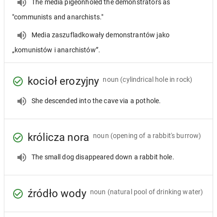
The media pigeonholed the demonstrators as
"communists and anarchists."
Media zaszufladkowały demonstrantów jako
„komunistów i anarchistów”.
kocioł erozyjny
noun
(cylindrical hole in rock)
She descended into the cave via a pothole.
królicza nora
noun
(opening of a rabbit's burrow)
The small dog disappeared down a rabbit hole.
źródło wody
noun
(natural pool of drinking water)