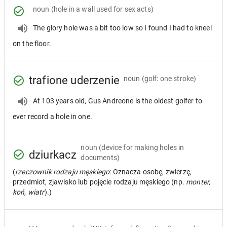
noun
(hole in a wall used for sex acts)
The glory hole was a bit too low so I found I had to kneel
on the floor.
trafione uderzenie
noun
(golf: one stroke)
At 103 years old, Gus Andreone is the oldest golfer to
ever record a hole in one.
noun
(device for making holes in
dziurkacz
documents)
(
rzeczownik rodzaju męskiego
: Oznacza osobę, zwierzę,
przedmiot, zjawisko lub pojęcie rodzaju męskiego (np.
monter,
koń, wiatr
).)