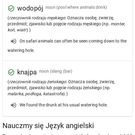
wodopój
noun
(pool where animals drink)
(
rzeczownik rodzaju męskiego
: Oznacza osobę, zwierzę,
przedmiot, zjawisko lub pojęcie rodzaju męskiego (np.
monter,
koń, wiatr
).)
On safari animals can often be seen coming down to the
watering hole.
knajpa
noun
(slang (bar)
(
rzeczownik rodzaju żeńskiego
: Oznacza osobę, zwierzę,
przedmiot, zjawisko lub pojęcie rodzaju żeńskiego (np.
malarka, podłoga, katastrofa
).)
We found the drunk at his usual watering hole.
Nauczmy się Język angielski