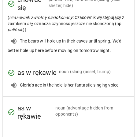
shelter, hide)
się
(
czasownik zwrotny niedokonany
: Czasownik występujący z
zaimkiem
się
; oznacza czynność jeszcze nie skończoną (np.
palić się
))
The bears will hole up in their caves until spring. We'd
better hole up here before moving on tomorrow night.
as w rękawie
noun
(slang (asset, trump)
Gloria's ace in the hole is her fantastic singing voice.
as w
noun
(advantage hidden from
opponents)
rękawie