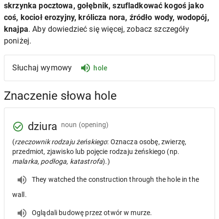
skrzynka pocztowa, gołębnik, szufladkować kogoś jako
coś, kocioł erozyjny, królicza nora, źródło wody, wodopój,
knajpa
. Aby dowiedzieć się więcej, zobacz szczegóły
poniżej.
Słuchaj wymowy
hole
Znaczenie słowa hole
dziura
noun
(opening)
(
rzeczownik rodzaju żeńskiego
: Oznacza osobę, zwierzę,
przedmiot, zjawisko lub pojęcie rodzaju żeńskiego (np.
malarka, podłoga, katastrofa
).)
They watched the construction through the hole in the
wall.
Oglądali budowę przez otwór w murze.