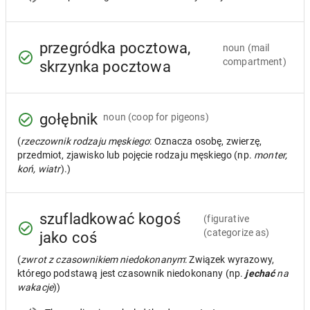
przegródka pocztowa,
noun
(mail
compartment)
skrzynka pocztowa
gołębnik
noun
(coop for pigeons)
(
rzeczownik rodzaju męskiego
: Oznacza osobę, zwierzę,
przedmiot, zjawisko lub pojęcie rodzaju męskiego (np.
monter,
koń, wiatr
).)
szufladkować kogoś
(figurative
(categorize as)
jako coś
(
zwrot z czasownikiem niedokonanym
: Związek wyrazowy,
którego podstawą jest czasownik niedokonany (np.
jechać
na
wakacje
))