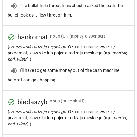
The bullet hole through his chest marked the path the
bullet took as it flew through him.
bankomat
noun
(UK (money dispenser)
(
rzeczownik rodzaju męskiego
: Oznacza osobę, zwierzę,
przedmiot, zjawisko lub pojęcie rodzaju męskiego (np.
monter,
koń, wiatr
).)
I'll have to get some money out of the cash machine
before I can go shopping.
biedaszyb
noun
(mine shaft)
(
rzeczownik rodzaju męskiego
: Oznacza osobę, zwierzę,
przedmiot, zjawisko lub pojęcie rodzaju męskiego (np.
monter,
koń, wiatr
).)