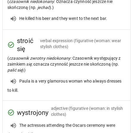
(
czasownik niedokonany
: Oznacza czynność jeszcze nie
skończoną (np.
jechać
).)
He killed his beer and they went to the next bar.
stroić
verbal expression
(figurative (woman: wear
stylish clothes)
się
(
czasownik zwrotny niedokonany
: Czasownik występujący z
zaimkiem
się
; oznacza czynność jeszcze nie skończoną (np.
palić się
))
Paula is a very glamorous woman who always dresses
to kill.
adjective
(figurative (woman: in stylish
wystrojony
clothes)
The actresses attending the Oscars ceremony were