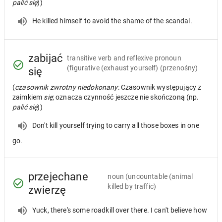
palić się
))
He killed himself to avoid the shame of the scandal.
zabijać
transitive verb and reflexive pronoun
(figurative (exhaust yourself) (przenośny)
się
(
czasownik zwrotny niedokonany
: Czasownik występujący z
zaimkiem
się
; oznacza czynność jeszcze nie skończoną (np.
palić się
))
Don't kill yourself trying to carry all those boxes in one
go.
przejechane
noun
(uncountable (animal
killed by traffic)
zwierzę
Yuck, there's some roadkill over there. I can't believe how