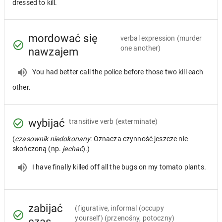
dressed to kill.
mordować się
verbal expression
(murder
one another)
nawzajem
You had better call the police before those two kill each
other.
wybijać
transitive verb
(exterminate)
(
czasownik niedokonany
: Oznacza czynność jeszcze nie
skończoną (np.
jechać
).)
I have finally killed off all the bugs on my tomato plants.
zabijać
(figurative, informal (occupy
yourself) (przenośny, potoczny)
czas