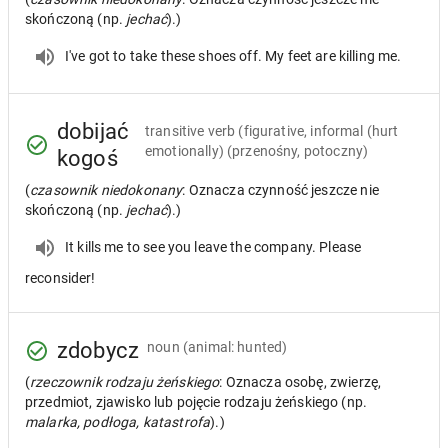
skończoną (np.
jechać
).)
I've got to take these shoes off. My feet are killing me.
dobijać
transitive verb
(figurative, informal (hurt
emotionally) (przenośny, potoczny)
kogoś
(
czasownik niedokonany
: Oznacza czynność jeszcze nie
skończoną (np.
jechać
).)
It kills me to see you leave the company. Please
reconsider!
zdobycz
noun
(animal: hunted)
(
rzeczownik rodzaju żeńskiego
: Oznacza osobę, zwierzę,
przedmiot, zjawisko lub pojęcie rodzaju żeńskiego (np.
malarka, podłoga, katastrofa
).)