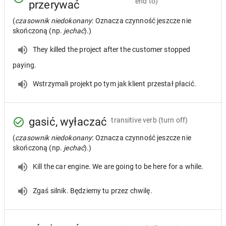
end to)
przerywać
(
czasownik niedokonany
: Oznacza czynność jeszcze nie
skończoną (np.
jechać
).)
They killed the project after the customer stopped
paying.
Wstrzymali projekt po tym jak klient przestał płacić.
gasić, wyłaczać
transitive verb
(turn off)
(
czasownik niedokonany
: Oznacza czynność jeszcze nie
skończoną (np.
jechać
).)
Kill the car engine. We are going to be here for a while.
Zgaś silnik. Będziemy tu przez chwilę.