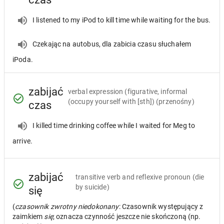
I listened to my iPod to kill time while waiting for the bus.
Czekając na autobus, dla zabicia czasu słuchałem
iPoda.
zabijać
verbal expression
(figurative, informal
(occupy yourself with [sth]) (przenośny)
czas
I killed time drinking coffee while I waited for Meg to
arrive.
zabijać
transitive verb and reflexive pronoun
(die
by suicide)
się
(
czasownik zwrotny niedokonany
: Czasownik występujący z
zaimkiem
się
; oznacza czynność jeszcze nie skończoną (np.