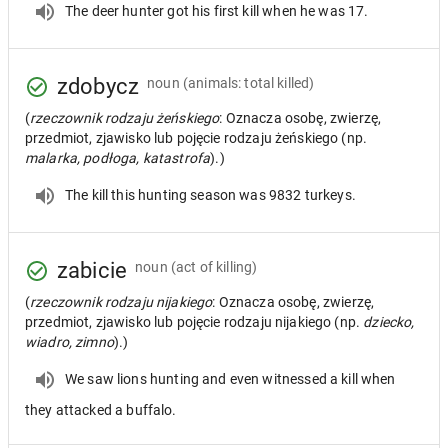
The deer hunter got his first kill when he was 17.
zdobycz
noun
(animals: total killed)
(
rzeczownik rodzaju żeńskiego
: Oznacza osobę, zwierzę,
przedmiot, zjawisko lub pojęcie rodzaju żeńskiego (np.
malarka, podłoga, katastrofa
).)
The kill this hunting season was 9832 turkeys.
zabicie
noun
(act of killing)
(
rzeczownik rodzaju nijakiego
: Oznacza osobę, zwierzę,
przedmiot, zjawisko lub pojęcie rodzaju nijakiego (np.
dziecko,
wiadro, zimno
).)
We saw lions hunting and even witnessed a kill when
they attacked a buffalo.