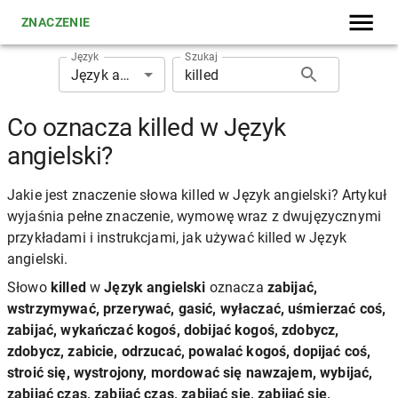
ZNACZENIE
Język
Szukaj
Język angielski
Co oznacza killed w Język
angielski?
Jakie jest znaczenie słowa killed w Język angielski? Artykuł
wyjaśnia pełne znaczenie, wymowę wraz z dwujęzycznymi
przykładami i instrukcjami, jak używać killed w Język
angielski.
Słowo
killed
w
Język angielski
oznacza
zabijać,
wstrzymywać, przerywać, gasić, wyłaczać, uśmierzać coś,
zabijać, wykańczać kogoś, dobijać kogoś, zdobycz,
zdobycz, zabicie, odrzucać, powalać kogoś, dopijać coś,
stroić się, wystrojony, mordować się nawzajem, wybijać,
zabijać czas, zabijać czas, zabijać się, zabijać się,