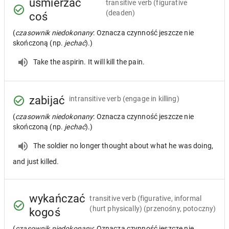
uśmierzać
transitive verb
(figurative
(deaden)
coś
(
czasownik niedokonany
: Oznacza czynność jeszcze nie
skończoną (np.
jechać
).)
Take the aspirin. It will kill the pain.
zabijać
intransitive verb
(engage in killing)
(
czasownik niedokonany
: Oznacza czynność jeszcze nie
skończoną (np.
jechać
).)
The soldier no longer thought about what he was doing,
and just killed.
wykańczać
transitive verb
(figurative, informal
(hurt physically) (przenośny, potoczny)
kogoś
(
czasownik niedokonany
: Oznacza czynność jeszcze nie