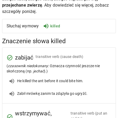
przejechane zwierzę
. Aby dowiedzieć się więcej, zobacz
szczegóły poniżej.
Słuchaj wymowy
killed
Znaczenie słowa killed
zabijać
transitive verb
(cause death)
(
czasownik niedokonany
: Oznacza czynność jeszcze nie
skończoną (np.
jechać
).)
He killed the ant before it could bite him.
Zabił mrówkę zanim ta zdążyła go ugryźć.
wstrzymywać,
transitive verb
(put an