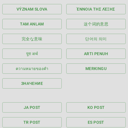
VÝZNAM SLOVA
ΈΝΝΟΙΑ ΤΗΣ ΛΈΞΗΣ
TAM ANLAM
这个词的意思
完全な意味
단어의 의미
पूरा अर्थ
ARTI PENUH
ความหมายของคำ
MERKINGU
ЗНАЧЕНИЕ
JA POST
KO POST
TR POST
ES POST