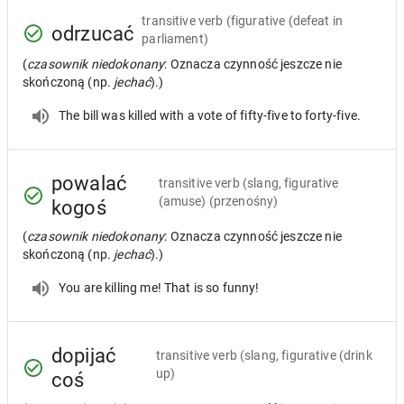
transitive verb
(figurative (defeat in
odrzucać
parliament)
(
czasownik niedokonany
: Oznacza czynność jeszcze nie
skończoną (np.
jechać
).)
The bill was killed with a vote of fifty-five to forty-five.
powalać
transitive verb
(slang, figurative
(amuse) (przenośny)
kogoś
(
czasownik niedokonany
: Oznacza czynność jeszcze nie
skończoną (np.
jechać
).)
You are killing me! That is so funny!
dopijać
transitive verb
(slang, figurative (drink
up)
coś