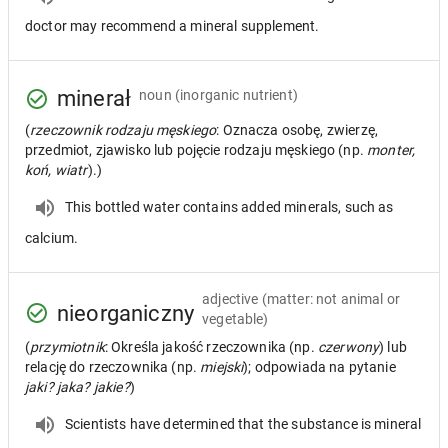
doctor may recommend a mineral supplement.
minerał
noun
(inorganic nutrient)
(
rzeczownik rodzaju męskiego
: Oznacza osobę, zwierzę,
przedmiot, zjawisko lub pojęcie rodzaju męskiego (np.
monter,
koń, wiatr
).)
This bottled water contains added minerals, such as
calcium.
adjective
(matter: not animal or
nieorganiczny
vegetable)
(
przymiotnik
: Określa jakość rzeczownika (np.
czerwony
) lub
relację do rzeczownika (np.
miejski
); odpowiada na pytanie
jaki? jaka? jakie?
)
Scientists have determined that the substance is mineral