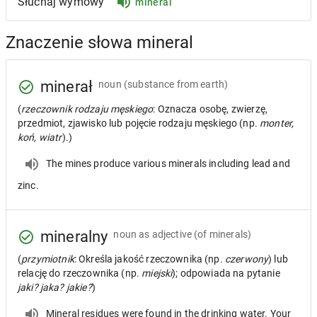
Słuchaj wymowy
mineral
Znaczenie słowa mineral
minerał
noun
(substance from earth)
(
rzeczownik rodzaju męskiego
: Oznacza osobę, zwierzę,
przedmiot, zjawisko lub pojęcie rodzaju męskiego (np.
monter,
koń, wiatr
).)
The mines produce various minerals including lead and
zinc.
mineralny
noun as adjective
(of minerals)
(
przymiotnik
: Określa jakość rzeczownika (np.
czerwony
) lub
relację do rzeczownika (np.
miejski
); odpowiada na pytanie
jaki? jaka? jakie?
)
Mineral residues were found in the drinking water. Your