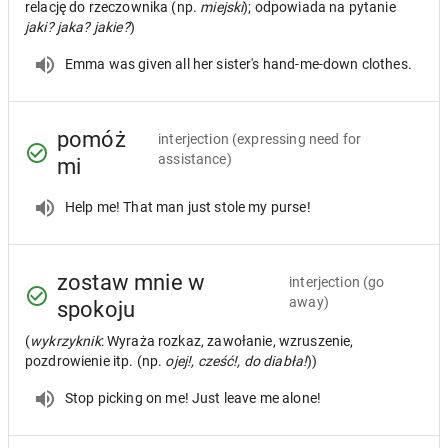
relację do rzeczownika (np.
miejski
); odpowiada na pytanie
jaki? jaka? jakie?
)
Emma was given all her sister's hand-me-down clothes.
pomóż
interjection
(expressing need for
assistance)
mi
Help me! That man just stole my purse!
zostaw mnie w
interjection
(go
away)
spokoju
(
wykrzyknik
: Wyraża rozkaz, zawołanie, wzruszenie,
pozdrowienie itp. (np.
ojej!, cześć!, do diabła!
))
Stop picking on me! Just leave me alone!