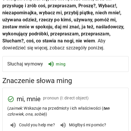
przysługę i zrób coś, przepraszam, Proszę?, Wybacz!,
niezapominajka, wybacz mi, przybij piątkę, niech mnie!,
używana odzież, rzeczy po kimś, używany, pomóż mi,
zostaw mnie w spokoju, daj mi znać, ja też, naśladowczy,
wykonujący podróbki, przepraszam, przepraszam,
Słucham?, coś, co stawia na nogi, nie wiem
. Aby
dowiedzieć się więcej, zobacz szczegóły poniżej.
Słuchaj wymowy
ming
Znaczenie słowa ming
mi, mnie
pronoun
(I: direct object)
(
zaimek
: Wskazuje na przedmioty i ich właściwości (
ten
człowiek, ona, sobie
))
Could you help me?
Mógłbyś mi pomóc?