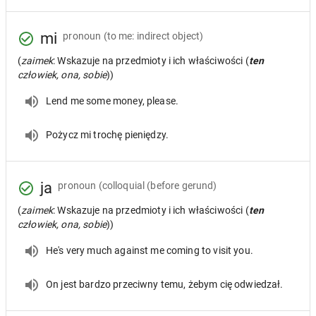
mi
pronoun
(to me: indirect object)
(
zaimek
: Wskazuje na przedmioty i ich właściwości (
ten
człowiek, ona, sobie
))
Lend me some money, please.
Pożycz mi trochę pieniędzy.
ja
pronoun
(colloquial (before gerund)
(
zaimek
: Wskazuje na przedmioty i ich właściwości (
ten
człowiek, ona, sobie
))
He's very much against me coming to visit you.
On jest bardzo przeciwny temu, żebym cię odwiedzał.