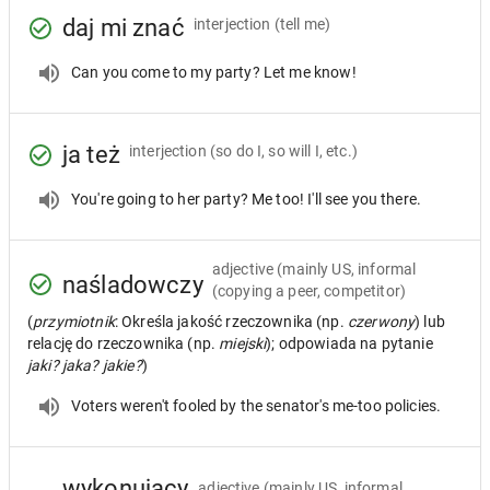
daj mi znać
interjection
(tell me)
Can you come to my party? Let me know!
ja też
interjection
(so do I, so will I, etc.)
You're going to her party? Me too! I'll see you there.
adjective
(mainly US, informal
naśladowczy
(copying a peer, competitor)
(
przymiotnik
: Określa jakość rzeczownika (np.
czerwony
) lub
relację do rzeczownika (np.
miejski
); odpowiada na pytanie
jaki? jaka? jakie?
)
Voters weren't fooled by the senator's me-too policies.
wykonujący
adjective
(mainly US, informal