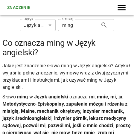
ZNACZENIE
Język
Szukaj
Język angielski
Co oznacza ming w Język
angielski?
Jakie jest znaczenie słowa ming w Język angielski? Artykuł
wyjaśnia pełne znaczenie, wymowę wraz z dwujęzycznymi
przykładami i instrukcjami, jak używać ming w Język
angielski.
Słowo
ming
w
Język angielski
oznacza
mi, mnie, mi, ja,
Metodystyczno-Episkopalny, zapalenie mózgu i rdzenia z
mialgią, Maine, mechanik okrętowy, inżynier mechanik,
język średnioangielski, inżynier górnik, lekarz medycyny
sądowej, pozwól mi, pozwól mi, jeśli o mnie chodzi, proszę
o cierpliwość, wal się, nie mów, beze mnie, zrób mi