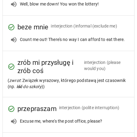
Well, blow me down! You won the lottery!
beze mnie
interjection
(informal (exclude me)
Count me out! There's no way I can afford to eat there.
zrób mi przysługę i
interjection
(please
would you)
zrób coś
(
zwrot
: Związek wyrazowy, którego podstawą jest czasownik
(np.
iść
do szkoły
))
przepraszam
interjection
(polite interruption)
Excuse me, where's the post office, please?