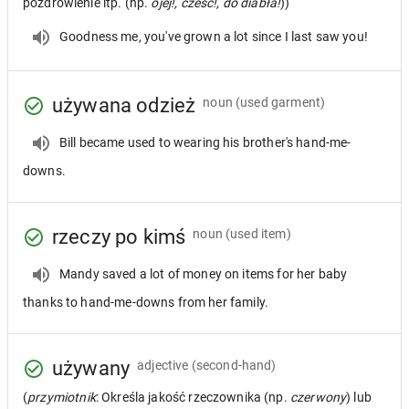
pozdrowienie itp. (np.
ojej!, cześć!, do diabła!
))
Goodness me, you've grown a lot since I last saw you!
używana odzież
noun
(used garment)
Bill became used to wearing his brother's hand-me-
downs.
rzeczy po kimś
noun
(used item)
Mandy saved a lot of money on items for her baby
thanks to hand-me-downs from her family.
używany
adjective
(second-hand)
(
przymiotnik
: Określa jakość rzeczownika (np.
czerwony
) lub