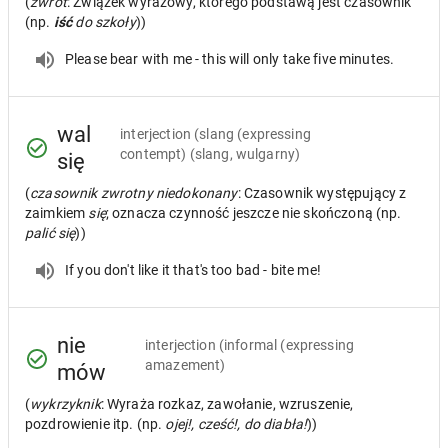
(
zwrot
: Związek wyrazowy, którego podstawą jest czasownik
(np.
iść
do szkoły
))
Please bear with me - this will only take five minutes.
wal
interjection
(slang (expressing
contempt) (slang, wulgarny)
się
(
czasownik zwrotny niedokonany
: Czasownik występujący z
zaimkiem
się
; oznacza czynność jeszcze nie skończoną (np.
palić się
))
If you don't like it that's too bad - bite me!
nie
interjection
(informal (expressing
amazement)
mów
(
wykrzyknik
: Wyraża rozkaz, zawołanie, wzruszenie,
pozdrowienie itp. (np.
ojej!, cześć!, do diabła!
))