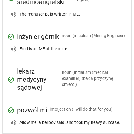
średnioangielski
The manuscript is written in ME.
inżynier górnik
noun
(initialism (Mining Engineer)
Fred is an ME at the mine.
lekarz
noun
(initialism (medical
medycyny
examiner) (bada przyczynę
śmierci)
sądowej
pozwól mi
interjection
(I will do that for you)
Allow me! a bellboy said, and took my heavy suitcase.