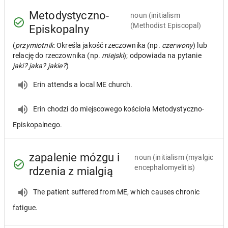
Metodystyczno-
noun
(initialism
(Methodist Episcopal)
Episkopalny
(
przymiotnik
: Określa jakość rzeczownika (np.
czerwony
) lub
relację do rzeczownika (np.
miejski
); odpowiada na pytanie
jaki? jaka? jakie?
)
Erin attends a local ME church.
Erin chodzi do miejscowego kościoła Metodystyczno-
Episkopalnego.
zapalenie mózgu i
noun
(initialism (myalgic
encephalomyelitis)
rdzenia z mialgią
The patient suffered from ME, which causes chronic
fatigue.