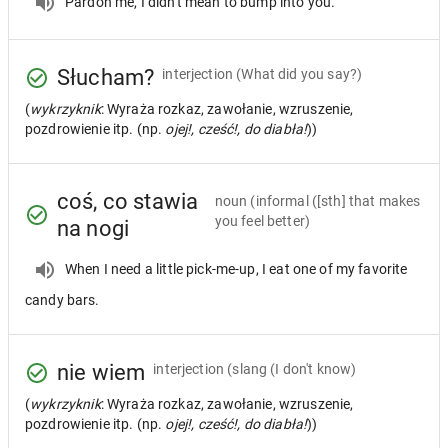
Pardon me, I didn't mean to bump into you.
Słucham?
interjection
(What did you say?)
(
wykrzyknik
: Wyraża rozkaz, zawołanie, wzruszenie,
pozdrowienie itp. (np.
ojej!, cześć!, do diabła!
))
coś, co stawia
noun
(informal ([sth] that makes
you feel better)
na nogi
When I need a little pick-me-up, I eat one of my favorite
candy bars.
nie wiem
interjection
(slang (I don't know)
(
wykrzyknik
: Wyraża rozkaz, zawołanie, wzruszenie,
pozdrowienie itp. (np.
ojej!, cześć!, do diabła!
))