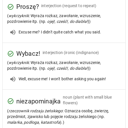
Proszę?
interjection
(request to repeat)
(
wykrzyknik
: Wyraża rozkaz, zawołanie, wzruszenie,
pozdrowienie itp. (np.
ojej!, cześć!, do diabła!
))
Excuse me? I didn't quite catch what you said.
Wybacz!
interjection
(ironic (indignance)
(
wykrzyknik
: Wyraża rozkaz, zawołanie, wzruszenie,
pozdrowienie itp. (np.
ojej!, cześć!, do diabła!
))
Well, excuse me! I won't bother asking you again!
noun
(plant with small blue
niezapominajka
flowers)
(
rzeczownik rodzaju żeńskiego
: Oznacza osobę, zwierzę,
przedmiot, zjawisko lub pojęcie rodzaju żeńskiego (np.
malarka, podłoga, katastrofa
).)