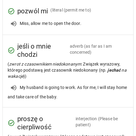
pozwól mi
(literal (permit me to)
Miss, allow me to open the door.
jeśli o mnie
adverb
(as far as I am
concerned)
chodzi
(
zwrot z czasownikiem niedokonanym
: Związek wyrazowy,
którego podstawą jest czasownik niedokonany (np.
jechać
na
wakacje
))
My husband is going to work. As for me, I will stay home
and take care of the baby.
proszę o
interjection
(Please be
patient)
cierpliwość