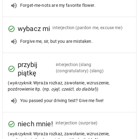
Forget-me-nots are my favorite flower.
wybacz mi
interjection
(pardon me, excuse me)
Forgive me, sir, but you are mistaken.
przybij
interjection
(slang
(congratulatory) (slang)
piątkę
(
wykrzyknik
: Wyraża rozkaz, zawołanie, wzruszenie,
pozdrowienie itp. (np.
ojej!, cześć!, do diabła!
))
You passed your driving test? Give me five!
niech mnie!
interjection
(surprise)
(
wykrzyknik
: Wyraża rozkaz, zawołanie, wzruszenie,