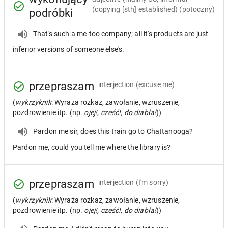
(copying [sth] established) (potoczny)
podróbki
That's such a me-too company; all it's products are just
inferior versions of someone else's.
przepraszam
interjection
(excuse me)
(
wykrzyknik
: Wyraża rozkaz, zawołanie, wzruszenie,
pozdrowienie itp. (np.
ojej!, cześć!, do diabła!
))
Pardon me sir, does this train go to Chattanooga?
Pardon me, could you tell me where the library is?
przepraszam
interjection
(I'm sorry)
(
wykrzyknik
: Wyraża rozkaz, zawołanie, wzruszenie,
pozdrowienie itp. (np.
ojej!, cześć!, do diabła!
))