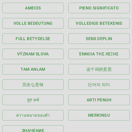
AMEIOS
PIENO SIGNIFICATO
VOLLE BEDEUTUNG
VOLLEDIGE BETEKENIS
FULL BETYDELSE
SENS DEPLIN
VÝZNAM SLOVA
ΈΝΝΟΙΑ ΤΗΣ ΛΈΞΗΣ
TAM ANLAM
这个词的意思
完全な意味
단어의 의미
पूरा अर्थ
ARTI PENUH
ความหมายของคำ
MERKINGU
ЗНАЧЕНИЕ