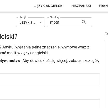
JĘZYK ANGIELSKI
HISZPAŃSKI
FRAN
Język
Szukaj
Język angielski
P
elski?
i? Artykuł wyjaśnia pełne znaczenie, wymowę wraz z
wać motif w Język angielski.
tyw, motyw
. Aby dowiedzieć się więcej, zobacz szczegóły