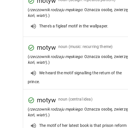
motyw
(
rzeczownik rodzaju męskiego
: Oznacza osobę, zwierzę
koń, wiatr
).)
There's a figleaf motif in the wallpaper.
motyw
noun
(music: recurring theme)
(
rzeczownik rodzaju męskiego
: Oznacza osobę, zwierzę
koń, wiatr
).)
We heard the motif signalling the return of the
prince.
motyw
noun
(central idea)
(
rzeczownik rodzaju męskiego
: Oznacza osobę, zwierzę
koń, wiatr
).)
The motif of her latest book is that prison reform 