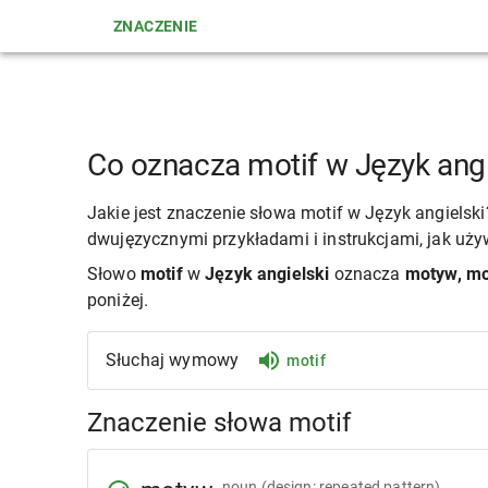
ZNACZENIE
Co oznacza motif w Język angi
Jakie jest znaczenie słowa motif w Język angielsk
dwujęzycznymi przykładami i instrukcjami, jak uży
Słowo
motif
w
Język angielski
oznacza
motyw, mo
poniżej.
Słuchaj wymowy
motif
Znaczenie słowa motif
noun
(design: repeated pattern)