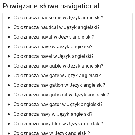
Powiązane słowa navigational
Co oznacza nauseous w Język angielski?
Co oznacza nautical w Język angielski?
Co oznacza naval w Język angielski?
Co oznacza nave w Język angielski?
Co oznacza navel w Język angielski?
Co oznacza navigable w Język angielski?
Co oznacza navigate w Język angielski?
Co oznacza navigation w Język angielski?
Co oznacza navigational w Język angielski?
Co oznacza navigator w Język angielski?
Co oznacza navy w Język angielski?
Co oznacza navy blue w Język angielski?
Co oznacza nay w Język angielski?