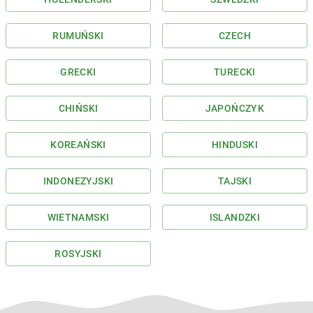
RUMUŃSKI
CZECH
GRECKI
TURECKI
CHIŃSKI
JAPOŃCZYK
KOREAŃSKI
HINDUSKI
INDONEZYJSKI
TAJSKI
WIETNAMSKI
ISLANDZKI
ROSYJSKI