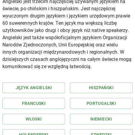
Angielski jest trzecim najczęściej używanym językiem na
świecie, po chińskim i hiszpańskim. Jest najczęściej
wyuczonym drugim językiem i językiem urzędowym prawie
60 suwerennych krajów. Ten język ma większą liczbę
użytkowników jako drugi i obcy język niż native speakerzy.
Angielski jest także współoficjalnym językiem Organizacji
Narodów Zjednoczonych, Unii Europejskiej oraz wielu
innych organizacji międzynarodowych i regionalnych. W
dzisiejszych czasach anglojęzyczni na całym świecie mogą
komunikować się ze względną łatwością.
JĘZYK ANGIELSKI
HISZPAŃSKI
FRANCUSKI
PORTUGALSKI
WŁOSKI
NIEMIECKI
HOLENDERSKI
SZWEDZKI