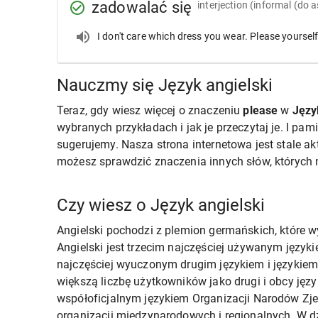
zadowalać się
interjection
(informal (do a
I don't care which dress you wear. Please yourself
Nauczmy się Język angielski
Teraz, gdy wiesz więcej o znaczeniu
please
w
Języ
wybranych przykładach i jak je przeczytaj je. I pam
sugerujemy. Nasza strona internetowa jest stale a
możesz sprawdzić znaczenia innych słów, których n
Czy wiesz o Język angielski
Angielski pochodzi z plemion germańskich, które w
Angielski jest trzecim najczęściej używanym języki
najczęściej wyuczonym drugim językiem i językie
większą liczbę użytkowników jako drugi i obcy język
współoficjalnym językiem Organizacji Narodów Zjed
organizacji międzynarodowych i regionalnych. W d