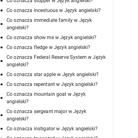
Co oznacza stopper w Język angielski?
Co oznacza incestuous w Język angielski?
Co oznacza immediate family w Język
angielski?
Co oznacza show me w Język angielski?
Co oznacza fledge w Język angielski?
Co oznacza Federal Reserve System w Język
angielski?
Co oznacza star apple w Język angielski?
Co oznacza repentant w Język angielski?
Co oznacza mountain goat w Język
angielski?
Co oznacza sergeant major w Język
angielski?
Co oznacza instigator w Język angielski?