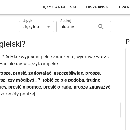
JĘZYK ANGIELSKI
HISZPAŃSKI
FRAN
Język
Szukaj
Język angielski
P
ielski?
ki? Artykuł wyjaśnia pełne znaczenie, wymowę wraz z
wać please w Język angielski.
roszę, prosić, zadowalać, uszczęśliwiać, proszę,
sz, czy mógłbyś…?, robić co się podoba, trudno
ący, prosić o pomoc, prosić o radę, proszę zauważyć,
szczegóły poniżej.