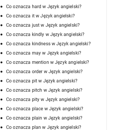
Co oznacza hard w Język angielski?
Co oznacza it w Język angielski?
Co oznacza just w Język angielski?
Co oznacza kindly w Język angielski?
Co oznacza kindness w Język angielski?
Co oznacza may w Język angielski?
Co oznacza mention w Język angielski?
Co oznacza order w Język angielski?
Co oznacza pit w Język angielski?
Co oznacza pitch w Język angielski?
Co oznacza pity w Język angielski?
Co oznacza place w Język angielski?
Co oznacza plain w Język angielski?
Co oznacza plan w Język angielski?