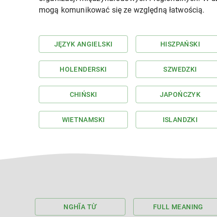
mogą komunikować się ze względną łatwością.
JĘZYK ANGIELSKI
HISZPAŃSKI
HOLENDERSKI
SZWEDZKI
CHIŃSKI
JAPOŃCZYK
WIETNAMSKI
ISLANDZKI
NGHĨA TỪ
FULL MEANING