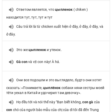
Ответом является, что
цыпленок
( chiken )
находится тут, тут, тут и тут
Câu trả lời là từ chicken xuất hiện ở đây, ở đây, ở đây, và
ở đây.
Это же
цыпленок
и утенок.
Gà con
và vịt con này! À há.
Они все подошли и это выглядело, будто они хотят
сказать: «Понимаете,
цыплёнок
собаки няни сестры моей
тёти уехал в Китай и удочерил там девочку».
Họ đều tới và nói thế này "Bạn biết không,
con gà
của
con
chó của người bảo mẫu của chị của dì tôi đã đến Trung