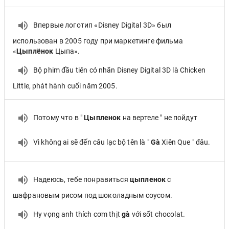
Впервые логотип «Disney Digital 3D» был
использован в 2005 году при маркетинге фильма
«
Цыплёнок
Цыпа».
Bộ phim đầu tiên có nhãn Disney Digital 3D là Chicken
Little, phát hành cuối năm 2005.
Потому что в "
Цыпленок
на вертеле " не пойдут
Vì không ai sẽ đến câu lạc bộ tên là "
Gà
Xiên Que " đâu.
Надеюсь, тебе понравиться
цыпленок
с
шафрановым рисом под шоколадным соусом.
Hy vọng anh thích cơm thịt
gà
với sốt chocolat.