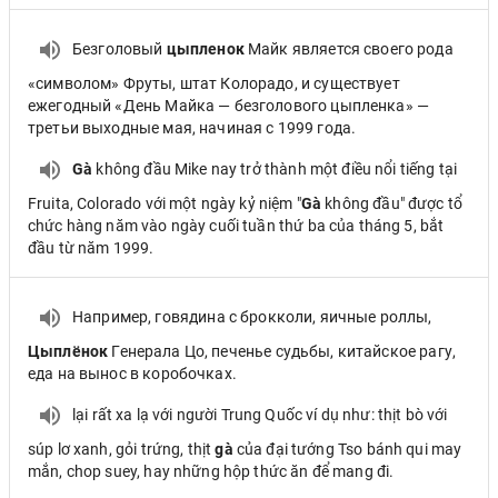
Безголовый
цыпленок
Майк является своего рода
«символом» Фруты, штат Колорадо, и существует
ежегодный «День Майка — безголового цыпленка» —
третьи выходные мая, начиная с 1999 года.
Gà
không đầu Mike nay trở thành một điều nổi tiếng tại
Fruita, Colorado với một ngày kỷ niệm "
Gà
không đầu" được tổ
chức hàng năm vào ngày cuối tuần thứ ba của tháng 5, bắt
đầu từ năm 1999.
Например, говядина с брокколи, яичные роллы,
Цыплёнок
Генерала Цо, печенье судьбы, китайское рагу,
еда на вынос в коробочках.
lại rất xa lạ với người Trung Quốc ví dụ như: thịt bò với
súp lơ xanh, gỏi trứng, thịt
gà
của đại tướng Tso bánh qui may
mắn, chop suey, hay những hộp thức ăn để mang đi.