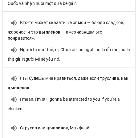
Quốc và nhận nuôi một đứa bé gái".
Кто-то может сказать: «Бог мой — блюдо сладкое,
жареное, и это
цыплёнок
— американцам это
понравится».
Người ta như thể, ôi, Chúa ơi - nó ngọt, nó là đồ rán, nó là
thịt
gà
: Người Mĩ sẽ yêu nó.
! Ты будешь мне нравиться, даже если труслива, как
цыпленок
.
I mean, I'm still gonna be attracted to you if you're a
chicken.
Струсил как
цыпленок
, Макфлай!