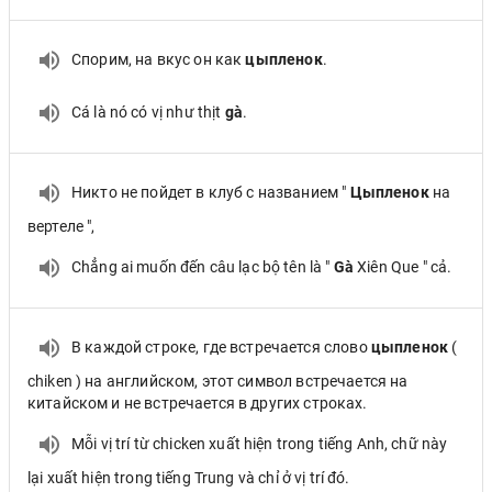
Спорим, на вкус он как
цыпленок
.
Cá là nó có vị như thịt
gà
.
Никто не пойдет в клуб с названием "
Цыпленок
на
вертеле ",
Chẳng ai muốn đến câu lạc bộ tên là "
Gà
Xiên Que " cả.
В каждой строке, где встречается слово
цыпленок
(
chiken ) на английском, этот символ встречается на
китайском и не встречается в других строках.
Mỗi vị trí từ chicken xuất hiện trong tiếng Anh, chữ này
lại xuất hiện trong tiếng Trung và chỉ ở vị trí đó.