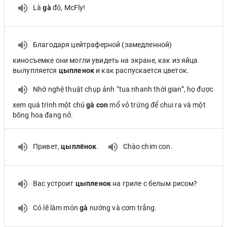
Là
gà
đó, McFly!
Благодаря цейтраферной (замедленной)
киносъемке они могли увидеть на экране, как из яйца
вылупляется
цыпленок
и как распускается цветок.
Nhờ nghệ thuật chụp ảnh “tua nhanh thời gian”, họ được
xem quá trình một chú
gà con
mổ vỏ trứng để chui ra và một
bông hoa đang nở.
Привет,
цыплёнок
.
Chào chim con.
Вас устроит
цыпленок
на гриле с белым рисом?
Có lẽ làm món
gà
nướng và cơm trắng.