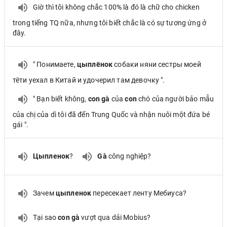
Giờ thì tôi không chắc 100% là đó là chữ cho chicken
trong tiếng TQ nữa, nhưng tôi biết chắc là có sự tương ứng ở
đây.
" Понимаете,
цыплёнок
собаки няни сестры моей
тёти уехал в Китай и удочерил там девочку ".
" Bạn biết không,
con gà
của
con
chó của người bảo mẫu
của chị của dì tôi đã đến Trung Quốc và nhận nuôi một đứa bé
gái ".
Цыпленок
?
Gà
công nghiệp?
Зачем
цыпленок
пересекает ленту Мебиуса?
Tại sao
con gà
vượt qua dải Mobius?