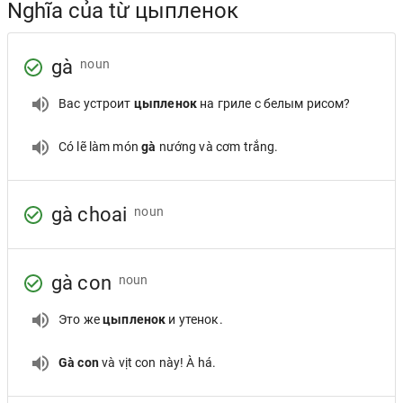
Nghĩa của từ цыпленок
gà
noun
Вас устроит
цыпленок
на гриле с белым рисом?
Có lẽ làm món
gà
nướng và cơm trắng.
gà choai
noun
gà con
noun
Это же
цыпленок
и утенок.
Gà con
và vịt con này! À há.