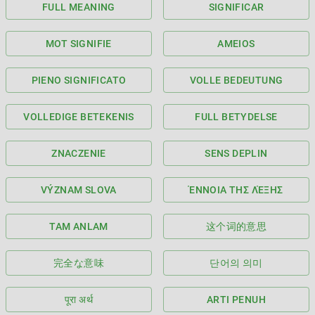
FULL MEANING
SIGNIFICAR
MOT SIGNIFIE
AMEIOS
PIENO SIGNIFICATO
VOLLE BEDEUTUNG
VOLLEDIGE BETEKENIS
FULL BETYDELSE
ZNACZENIE
SENS DEPLIN
VÝZNAM SLOVA
ΈΝΝΟΙΑ ΤΗΣ ΛΈΞΗΣ
TAM ANLAM
这个词的意思
完全な意味
단어의 의미
पूरा अर्थ
ARTI PENUH