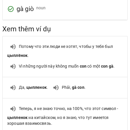
gà giò
noun
Xem thêm ví dụ
Потому что эти люди не хотят, чтобы у тебя был
цыплёнок
.
Vì những người này không muốn
con
có một
con gà
.
Да,
цыпленок
.
Phải,
gà con
.
Теперь, я не знаю точно, на 100%, что этот символ -
цыпленок
на китайском, но я знаю, что тут имеется
хорошая взаимосвязь.