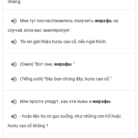
nhàng.
Мне тут посчастливилось получить
жирафа
, на
случай, если вас заинтересует.
Tôi xin giới thiệu hươu cao cổ, nếu ngài thích.
(Смех) "Вот они,
жирафы
."
(Tiếng cười) "Đây bọn chúng đây, hươu cao cổ."
Или просто упадут, как эти львы и
жирафы
.
- hoặc liệu họ có gục xuống, như những con hổ hoặc
hươu cao cổ không ?