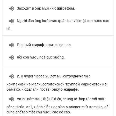
Заходит в бар мужик с
жирафом
.
Người đàn ông bước vào quán bar với một con hươu cao
cổ.
Пьяный
жираф
валится на пол.
Rồi con hươu ngã gục xuống.
И, о чудо! Через 20 лет мы сотрудничали с
компанией из Мали, соголонской труппой марионеток из
Бамако, и сделали постановку о
жирафе
.
Và 20 năm sau, thật kì diệu, chúng tôi hợp tác với một
công ti của Mali, Gánh diễn Sogolon Marionette từ Bamako, để
cùng chế tạo một chú hươu cao cổ cao.