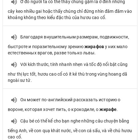
Ở đó người ta có thể thấy chúng gặm lá ở đỉnh những
cây keo nhiều gai hoặc thấy chúng chỉ đứng nhìn đăm đăm vào
khoảng không theo kiểu đặc thù của hươu cao cổ.
Благодаря внушительным размерам, подвижности,
быстроте и поразительному зрению
жирафов
у них мало
естественных врагов, разве только львы.
Với kích thước, tính nhanh nhẹn và tốc độ nổi bật cũng
như thị lực tốt, hươu cao cổ có ít kẻ thù trong vùng hoang dã
ngoài sư tử.
Он может по-английский рассказать историю о
вороне, которая хочет пить, о крокодиле, о
жирафе
.
Cậu bé có thể kể cho bạn nghe những câu chuyện bằng
tiếng Anh, về con quạ khát nước, về con cá sấu, và về chú hươu
cao cổ.