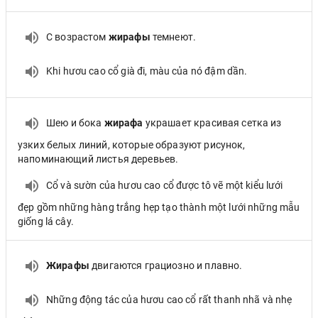
С возрастом
жирафы
темнеют.
Khi hươu cao cổ già đi, màu của nó đậm dần.
Шею и бока
жирафа
украшает красивая сетка из
узких белых линий, которые образуют рисунок,
напоминающий листья деревьев.
Cổ và sườn của hươu cao cổ được tô vẽ một kiểu lưới
đẹp gồm những hàng trắng hẹp tạo thành một lưới những mẫu
giống lá cây.
Жирафы
двигаются грациозно и плавно.
Những động tác của hươu cao cổ rất thanh nhã và nhẹ