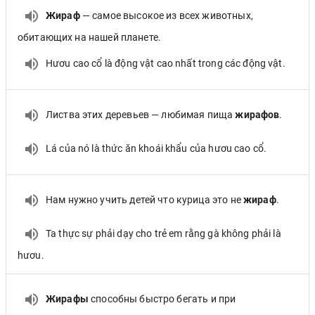
Жираф
— самое высокое из всех животных,
обитающих на нашей планете.
Hươu cao cổ là động vật cao nhất trong các động vật.
Листва этих деревьев — любимая пища
жирафов
.
Lá của nó là thức ăn khoái khẩu của hươu cao cổ.
Нам нужно учить детей что курица это не
жираф
.
Ta thực sự phải dạy cho trẻ em rằng gà không phải là
hươu.
Жирафы
способны быстро бегать и при