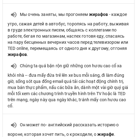
Мы очень заняты, мы прогоняем
жирафов
- каждое
утро, сажая детей в автобус, торопясь на работу, выживая
в груде электронных писем, общаясь с коллегами по
работе, бегая по магазинам, наспех готовя еду, спасаясь
на пару бесценных вечерних часов перед телевизором или
TED online, перемещаясь от одного дня к другому, отгоняя
жирафов
.
Chúng ta quá bận rộn giữ những con hươu cao cổ xa
khỏi nhà -- đưa mấy đứa trẻ lên xe bus mỗi sáng, đi làm đúng
giờ, sống sót qua đống email quá tải các hoạt động chính trị,
mua bán thực phẩm, nấu các bữa ăn, dành một vài giờ quý giá
mỗi tối xem các chương trình truyền hình trên TV hoặc là TED
trên mạng, ngày này qua ngày khác, tránh mấy con hươu cao
cổ.
Он может по- английский рассказать историю о
вороне, которая хочет пить, о крокодиле, о
жирафе
.