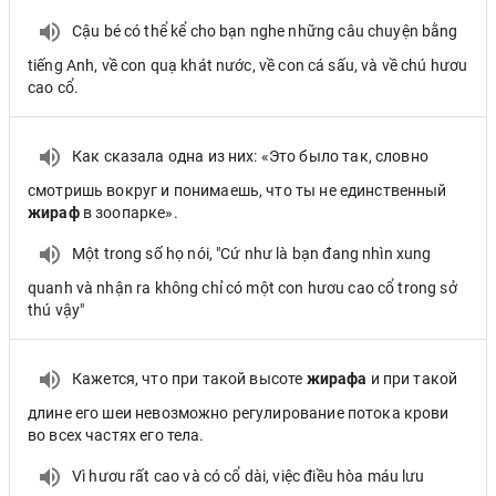
Cậu bé có thể kể cho bạn nghe những câu chuyện bằng
tiếng Anh, về con quạ khát nước, về con cá sấu, và về chú hươu
cao cổ.
Как сказала одна из них: «Это было так, словно
смотришь вокруг и понимаешь, что ты не единственный
жираф
в зоопарке».
Một trong số họ nói, "Cứ như là bạn đang nhìn xung
quanh và nhận ra không chỉ có một con hươu cao cổ trong sở
thú vậy"
Кажется, что при такой высоте
жирафа
и при такой
длине его шеи невозможно регулирование потока крови
во всех частях его тела.
Vì hươu rất cao và có cổ dài, việc điều hòa máu lưu