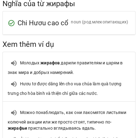
Nghĩa của từ жирафы
Chi Hươu cao cổ
noun
(род млекопитающих)
Xem thêm ví dụ
Молодых
жирафов
дарили правителям и царям в
знак мира и добрых намерений.
Hươu tơ được dâng lên cho vua chúa làm quà tượng
trưng cho hòa bình và thiện chí giữa các nước.
Можно понаблюдать, как они лакомятся листьями
колючей акации или же просто стоят, типично по-
жирафьи
пристально вглядываясь вдаль.