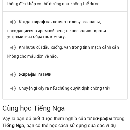
thông đến khắp cơ thể dường như không thể được.
Когда
жираф
наклоняет голову, клапаны,
находящиеся в яремной вене, не позволяют крови
устремиться обратно к мозгу.
Khi hươu cúi đầu xuống, van trong tĩnh mạch cảnh cản
không cho máu dồn về não.
Жирафы
, газели.
Chuyện gì xảy ra nếu chúng quyết định chống trả?
Cùng học Tiếng Nga
Vậy là bạn đã biết được thêm nghĩa của từ
жирафы
trong
Tiếng Nga
, bạn có thể học cách sử dụng qua các ví dụ