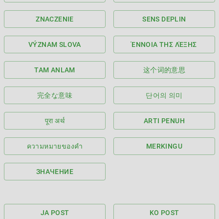
ZNACZENIE
SENS DEPLIN
VÝZNAM SLOVA
ΈΝΝΟΙΑ ΤΗΣ ΛΈΞΗΣ
TAM ANLAM
这个词的意思
完全な意味
단어의 의미
पूरा अर्थ
ARTI PENUH
ความหมายของคำ
MERKINGU
ЗНАЧЕНИЕ
JA POST
KO POST