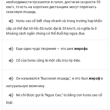
необходимости пускаются в галоп, достигая скорости 55
км/ч, то есть на коротких дистанциях могут перегнать
скаковую лошадь.
Hươu cao cổ biết chạy nhanh và trong trường hợp khẩn
cấp có thể đạt tới tốc độ nước đại là 55 km/h, có nghĩa là ở
khoảng cách ngắn chúng có thể đuổi kịp ngựa đua.
Еще одно чудо творения — это шея
жирафа
.
Cổ của hươu cũng là một cấu trúc kỳ diệu.
Он назывался "Высокая лошадь", и это был
жираф
в
натуральную величину.
Nó chỉ được gọi là "Ngựa Cao," to bằng con hươu cao cổ
thật.