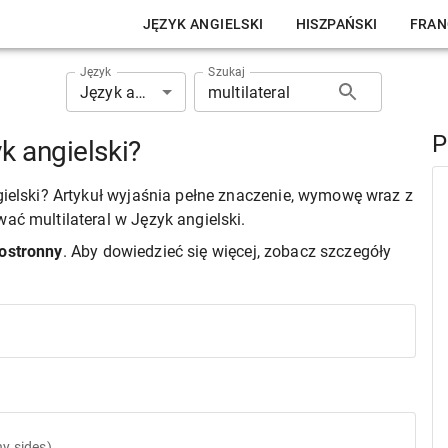
JĘZYK ANGIELSKI
HISZPAŃSKI
FRAN
Język
Szukaj
Język angielski
P
k angielski?
ngielski? Artykuł wyjaśnia pełne znaczenie, wymowę wraz z
ać multilateral w Język angielski.
lostronny
. Aby dowiedzieć się więcej, zobacz szczegóły
ny sides)