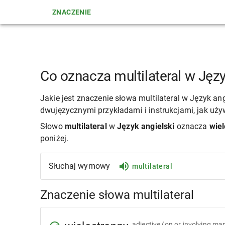
ZNACZENIE
Co oznacza multilateral w Języ
Jakie jest znaczenie słowa multilateral w Język a
dwujęzycznymi przykładami i instrukcjami, jak używ
Słowo
multilateral
w
Język angielski
oznacza
wie
poniżej.
Słuchaj wymowy
multilateral
Znaczenie słowa multilateral
adjective
(on or involving ma