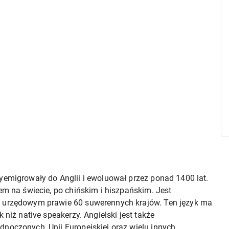
yemigrowały do Anglii i ewoluował przez ponad 1400 lat.
em na świecie, po chińskim i hiszpańskim. Jest
m urzędowym prawie 60 suwerennych krajów. Ten język ma
 niż native speakerzy. Angielski jest także
noczonych, Unii Europejskiej oraz wielu innych