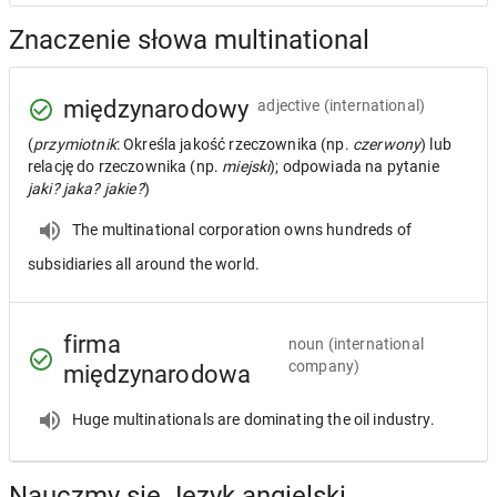
Znaczenie słowa multinational
międzynarodowy
adjective
(international)
(
przymiotnik
: Określa jakość rzeczownika (np.
czerwony
) lub
relację do rzeczownika (np.
miejski
); odpowiada na pytanie
jaki? jaka? jakie?
)
The multinational corporation owns hundreds of
subsidiaries all around the world.
firma
noun
(international
company)
międzynarodowa
Huge multinationals are dominating the oil industry.
Nauczmy się Język angielski