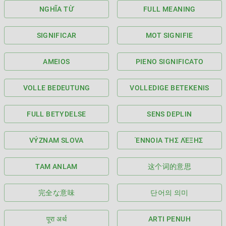
NGHĨA TỪ
FULL MEANING
SIGNIFICAR
MOT SIGNIFIE
AMEIOS
PIENO SIGNIFICATO
VOLLE BEDEUTUNG
VOLLEDIGE BETEKENIS
FULL BETYDELSE
SENS DEPLIN
VÝZNAM SLOVA
ΈΝΝΟΙΑ ΤΗΣ ΛΈΞΗΣ
TAM ANLAM
这个词的意思
完全な意味
단어의 의미
पूरा अर्थ
ARTI PENUH