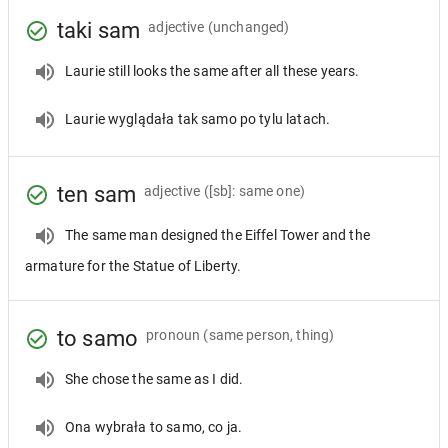
taki sam
adjective
(unchanged)
Laurie still looks the same after all these years.
Laurie wyglądała tak samo po tylu latach.
ten sam
adjective
([sb]: same one)
The same man designed the Eiffel Tower and the
armature for the Statue of Liberty.
to samo
pronoun
(same person, thing)
She chose the same as I did.
Ona wybrała to samo, co ja.