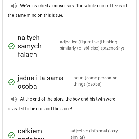
We've reached a consensus. The whole committee is of
the same mind on this issue.
na tych
adjective
(figurative (thinking
samych
similarly to [sb] else) (przenośny)
falach
jedna i ta sama
noun
(same person or
thing) (osoba)
osoba
At the end of the story, the boy and his twin were
revealed to be one and the same!
całkiem
adjective
(informal (very
similar)