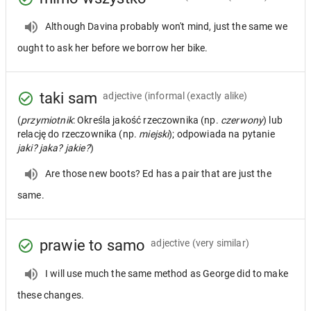
Although Davina probably won't mind, just the same we
ought to ask her before we borrow her bike.
taki sam
adjective
(informal (exactly alike)
(
przymiotnik
: Określa jakość rzeczownika (np.
czerwony
) lub
relację do rzeczownika (np.
miejski
); odpowiada na pytanie
jaki? jaka? jakie?
)
Are those new boots? Ed has a pair that are just the
same.
prawie to samo
adjective
(very similar)
I will use much the same method as George did to make
these changes.