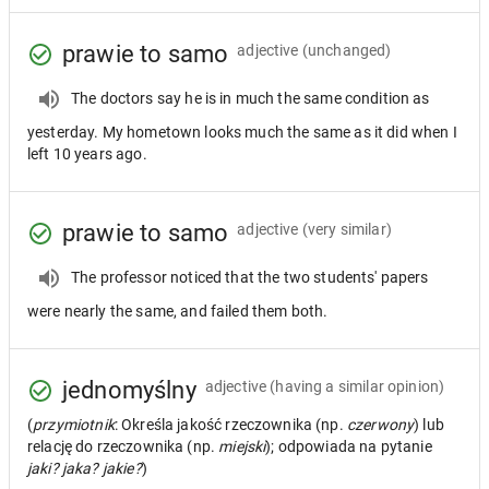
prawie to samo
adjective
(unchanged)
The doctors say he is in much the same condition as
yesterday. My hometown looks much the same as it did when I
left 10 years ago.
prawie to samo
adjective
(very similar)
The professor noticed that the two students' papers
were nearly the same, and failed them both.
jednomyślny
adjective
(having a similar opinion)
(
przymiotnik
: Określa jakość rzeczownika (np.
czerwony
) lub
relację do rzeczownika (np.
miejski
); odpowiada na pytanie
jaki? jaka? jakie?
)