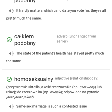
podobny
It hardly matters which candidate you vote for; they're all
pretty much the same.
całkiem
adverb
(unchanged from
earlier)
podobny
The state of the patient's health has stayed pretty much
the same.
homoseksualny
adjective
(relationship: gay)
(
przymiotnik
: Określa jakość rzeczownika (np.
czerwony
) lub
relację do rzeczownika (np.
miejski
); odpowiada na pytanie
jaki? jaka? jakie?
)
Same-sex marriage is such a contested issue