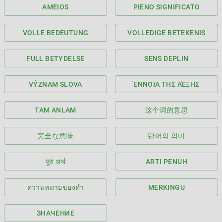
AMEIOS
PIENO SIGNIFICATO
VOLLE BEDEUTUNG
VOLLEDIGE BETEKENIS
FULL BETYDELSE
SENS DEPLIN
VÝZNAM SLOVA
ΈΝΝΟΙΑ ΤΗΣ ΛΈΞΗΣ
TAM ANLAM
这个词的意思
完全な意味
단어의 의미
पूरा अर्थ
ARTI PENUH
ความหมายของคำ
MERKINGU
ЗНАЧЕНИЕ