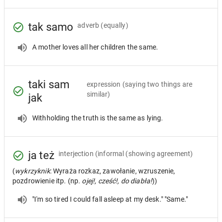
tak samo
adverb
(equally)
A mother loves all her children the same.
taki sam
expression
(saying two things are
similar)
jak
Withholding the truth is the same as lying.
ja też
interjection
(informal (showing agreement)
(
wykrzyknik
: Wyraża rozkaz, zawołanie, wzruszenie,
pozdrowienie itp. (np.
ojej!, cześć!, do diabła!
))
"I'm so tired I could fall asleep at my desk." "Same."