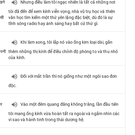
खने
Nhưng điều làm tôi ngạc nhiên là tất cả những nơi
tôi đã đến để xem kính viễn vọng, nhà vũ trụ học và thiên
िसी
văn học tìm kiếm một thứ yên lặng đặc biệt, dù đó là sự
tĩnh sóng radio hay ánh sáng hay bất cứ thứ gì.
Khi làm xong, tôi lắp nó vào ống kim loại dài, gắn
अपनी
thêm những thị kính để điều chỉnh độ phóng to và thu nhỏ
của kính.
Đối với mắt trần thì nó giống như một ngôi sao đơn
độc.
और
Vào một đêm quang đãng không trăng, lần đầu tiên
tôi mang ống kính vừa hoàn tất ra ngoài và ngắm nhìn các
vì sao và hành tinh trong thái dương hệ.