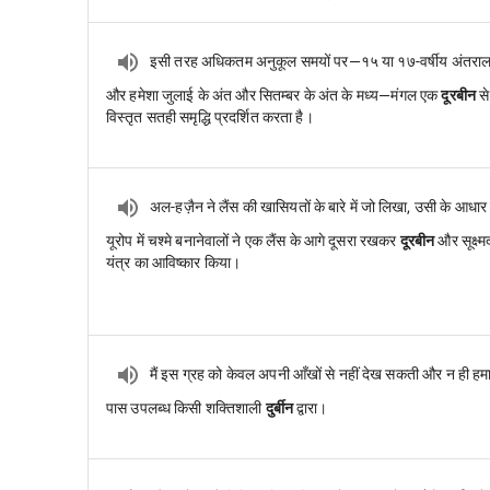
इसी तरह अधिकतम अनुकूल समयों पर—१५ या १७-वर्षीय अंतरा
और हमेशा जुलाई के अंत और सितम्बर के अंत के मध्य—मंगल एक
दूरबीन
से
विस्तृत सतही समृद्धि प्रदर्शित करता है।
अल-हज़ैन ने लैंस की खासियतों के बारे में जो लिखा, उसी के आधार
यूरोप में चश्मे बनानेवालों ने एक लैंस के आगे दूसरा रखकर
दूरबीन
और सूक्ष्मद
यंत्र का आविष्कार किया।
मैं इस ग्रह को केवल अपनी आँखों से नहीं देख सकती और न ही हमा
पास उपलब्ध किसी शक्तिशाली
दुर्बीन
द्वारा।