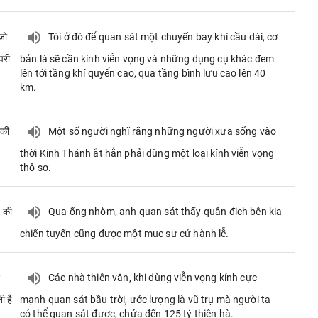
 जो
Tôi ở đó để quan sát một chuyến bay khí cầu dài, cơ
परी
bản là sẽ cần kính viễn vọng và những dụng cụ khác đem
lên tới tầng khí quyển cao, qua tầng bình lưu cao lên 40
km.
 की
Một số người nghĩ rằng những người xưa sống vào
thời Kinh Thánh ắt hẳn phải dùng một loại kính viễn vọng
thô sơ.
न की
Qua ống nhòm, anh quan sát thấy quân địch bên kia
chiến tuyến cũng được một mục sư cử hành lễ.
ा
Các nhà thiên văn, khi dùng viễn vọng kính cực
ी है
mạnh quan sát bầu trời, ước lượng là vũ trụ mà người ta
có thể quan sát được, chứa đến 125 tỷ thiên hà.