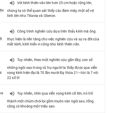
Với kính thiên văn lớn hơn 25 cm hoặc rộng lớn,
रोन
chúng ta có thể quan sát thấy các đám mây, một số vệ
tinh lớn như Titania và Oberon.
Công trình nghiên cứu dựa trên thấu kính mà ông
फी
thực hiện là nền tảng cho việc nghiên cứu và sự ra đời của
mắt kính, kính hiển vi cũng như kính thiên văn.
Tuy nhiên, theo một nghiên cứu gần đây, con số
những ngôi sao trong vũ trụ người ta thấy được qua viễn
ाद
vọng kính hiện đại là 70 lần mười lũy thừa 21—tức là 7 với
22 số 0!
कुल
Tuy nhiên, nhìn qua viễn vọng kính cỡ lớn, nó trở
thành một chùm chói lọi gồm muôn vàn ngôi sao, tổng
cộng có khoảng một triệu sao.