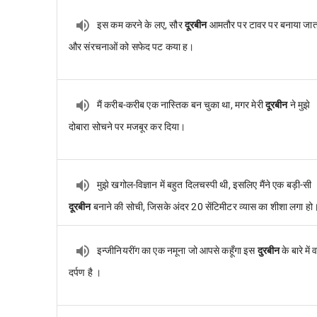
इस कम करने के लए, सौर
दूरबीन
आमतौर पर टावर पर बनाया जाता
और संरचनाओं को सफेद पट कया ह।
मैं करीब-करीब एक नास्तिक बन चुका था, मगर मेरी
दूरबीन
ने मुझे
दोबारा सोचने पर मजबूर कर दिया।
मुझे खगोल-विज्ञान में बहुत दिलचस्पी थी, इसलिए मैंने एक बड़ी-सी
दूरबीन
बनाने की सोची, जिसके अंदर 20 सेंटिमीटर व्यास का शीशा लगा हो
इन्जीनियरींग का एक नमूना जो आपसे कहूँगा इस
दुरबीन
के बारे में 
दर्पण है ।