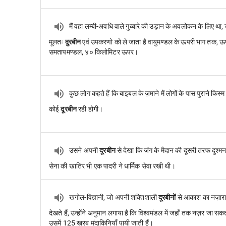
मैं वहा लम्बी-अवधि वाले गुब्बारे की उड़ान के अवलोकन के लिए था,
मूलतः
दुरबीन
एवं उपकरणो को ले जाता है वायुमण्डल के ऊपरी भाग तक, ऊ
समतापमण्डल, ४० किलोमिटर ऊपर।
कुछ लोग कहते हैं कि बाइबल के ज़माने में लोगों के पास पुराने किस्म
कोई
दूरबीन
रही होगी।
उसने अपनी
दूरबीन
से देखा कि जंग के मैदान की दूसरी तरफ दुश्म
सेना की खातिर भी एक पादरी ने धार्मिक सेवा रखी थी।
खगोल-विज्ञानी, जो अपनी शक्तिशाली
दूरबीनों
से आकाश का नज़ार
देखते हैं, उन्होंने अनुमान लगाया है कि विश्वमंडल में जहाँ तक नज़र जा सकत
उसमें 125 खरब मंदाकिनियाँ पायी जाती हैं।