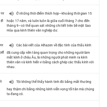
ल पर
Ở những thời điểm thích hợp—khoảng thời gian 15
 ही
hoặc 17 năm, và luôn luôn là giữa cuối tháng 7 cho đến
tháng 9—có thể quan sát những chi tiết trên bề mặt Sao
Hỏa qua kính thiên văn nghiệp dư.
 पर
Các bài viết của Alhazen về đặc tính của thấu kính
र्शी
đã cung cấp nền tảng quan trọng cho những người làm
mắt kính ở châu Âu, là những người phát minh ra kính
thiên văn và kính hiển vi bằng cách ghép các thấu kính với
nhau.
रे
Tôi không thể thấy hành tinh đó bằng mắt thường
hay thậm chí bằng những kính viễn vọng tối tân mà chúng
ta đang có.