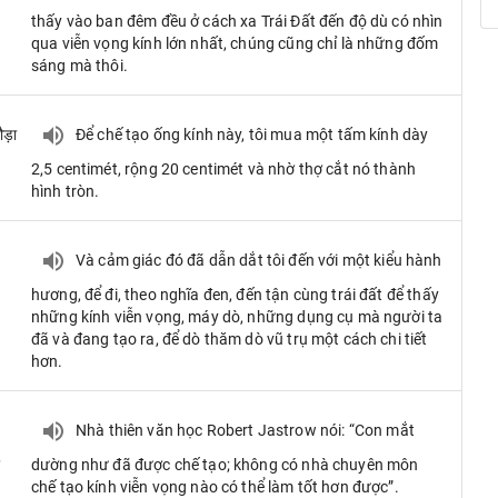
thấy vào ban đêm đều ở cách xa Trái Đất đến độ dù có nhìn
qua viễn vọng kính lớn nhất, chúng cũng chỉ là những đốm
sáng mà thôi.
ौड़ा
Để chế tạo ống kính này, tôi mua một tấm kính dày
2,5 centimét, rộng 20 centimét và nhờ thợ cắt nó thành
hình tròn.
Và cảm giác đó đã dẫn dắt tôi đến với một kiểu hành
hương, để đi, theo nghĩa đen, đến tận cùng trái đất để thấy
những kính viễn vọng, máy dò, những dụng cụ mà người ta
đã và đang tạo ra, để dò thăm dò vũ trụ một cách chi tiết
hơn.
Nhà thiên văn học Robert Jastrow nói: “Con mắt
र
dường như đã được chế tạo; không có nhà chuyên môn
chế tạo kính viễn vọng nào có thể làm tốt hơn được”.