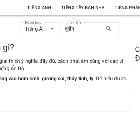
TIẾNG ANH
TIẾNG TÂY BAN NHA
TIẾNG PHÁ
Ngôn ngữ
Tìm kiếm
Tiếng Ấn Độ
à gì?
C
Đ
t giải thích ý nghĩa đầy đủ, cách phát âm cùng với các ví
Tiếng Ấn Độ.
đóng vào hòm kính, gương soi, thủy tinh, ly
. Để hiểu được