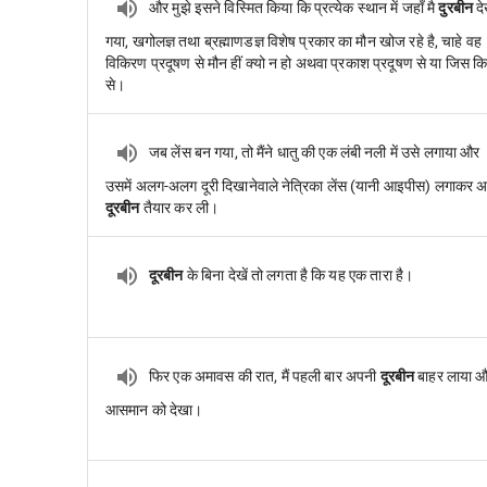
और मुझे इसने विस्मित किया कि प्रत्येक स्थान में जहाँ मै
दुरबीन
दे
गया, खगोलज्ञ तथा ब्रह्माणडज्ञ विशेष प्रकार का मौन खोज रहे है, चाहे वह
विकिरण प्रदूषण से मौन हीं क्यो न हो अथवा प्रकाश प्रदूषण से या जिस क
से।
जब लेंस बन गया, तो मैंने धातु की एक लंबी नली में उसे लगाया और
उसमें अलग-अलग दूरी दिखानेवाले नेत्रिका लेंस (यानी आइपीस) लगाकर 
दूरबीन
तैयार कर ली।
दूरबीन
के बिना देखें तो लगता है कि यह एक तारा है।
फिर एक अमावस की रात, मैं पहली बार अपनी
दूरबीन
बाहर लाया 
आसमान को देखा।