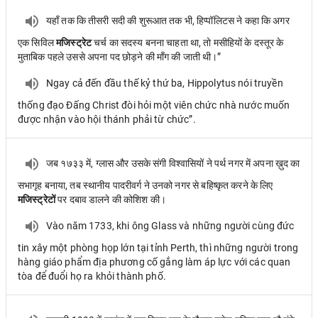
यहाँ तक कि तीसरी सदी की शुरूआत तक भी, हिप्पॉलिटस ने कहा कि अगर
एक सिविल
मजिस्ट्रेट
चर्च का सदस्य बनना चाहता था, तो मसीहियों के दस्तूर के
मुताबिक पहले उससे अपना पद छोड़ने की माँग की जाती थी।”
Ngay cả đến đầu thế kỷ thứ ba, Hippolytus nói truyền
thống đạo Đấng Christ đòi hỏi một viên chức nhà nước muốn
được nhận vào hội thánh phải từ chức”.
जब १७३३ में, ग्लास और उसके संगी विश्वासियों ने पर्थ नगर में अपना ख़ुद का
सभागृह बनाया, तब स्थानीय पादरीवर्ग ने उनको नगर से बहिष्कृत करने के लिए
मजिस्ट्रेटों
पर दबाव डालने की कोशिश की।
Vào năm 1733, khi ông Glass và những người cùng đức
tin xây một phòng họp lớn tại tỉnh Perth, thì những người trong
hàng giáo phẩm địa phương cố gắng làm áp lực với các quan
tòa để đuổi họ ra khỏi thành phố.