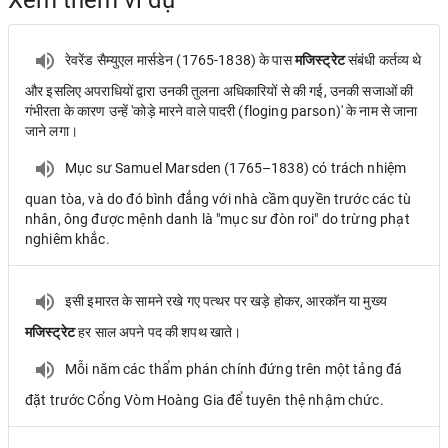
Xem thêm ví dụ
रेवरेंड सैम्युएल मार्सडेन (1765-1838) के पास
मजिस्ट्रेट
संबंधी कर्तव्य थे
और इसलिए अपराधियों द्वारा उनकी तुलना अधिकारियों से की गई, उनकी सजाओं की
गंभीरता के कारण उन्हें 'कोड़े मारने वाले पादरी (floging parson)' के नाम से जाना
जाने लगा।
Mục sư Samuel Marsden (1765–1838) có trách nhiệm
quan tòa, và do đó bình đẳng với nhà cầm quyền trước các tù
nhân, ông được mệnh danh là "mục sư đòn roi" do trừng phạt
nghiêm khắc.
इसी इमारत के सामने रखे गए पत्थर पर खड़े होकर, आरकॉन या मुख्य
मजिस्ट्रेट
हर साल अपने पद की शपथ खाते।
Mỗi năm các thẩm phán chính đứng trên một tảng đá
đặt trước Cổng Vòm Hoàng Gia để tuyên thệ nhậm chức.