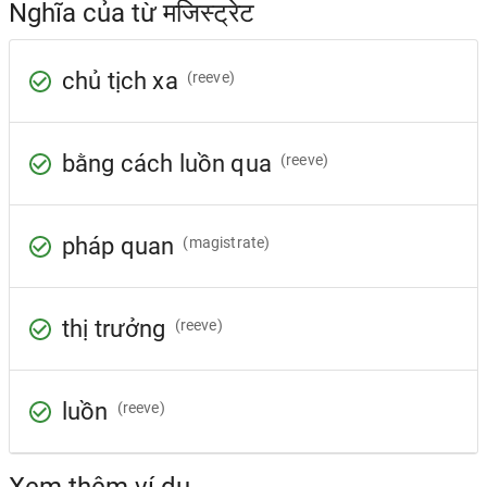
Nghĩa của từ मजिस्ट्रेट
chủ tịch xa
(reeve)
bằng cách luồn qua
(reeve)
pháp quan
(magistrate)
thị trưởng
(reeve)
luồn
(reeve)