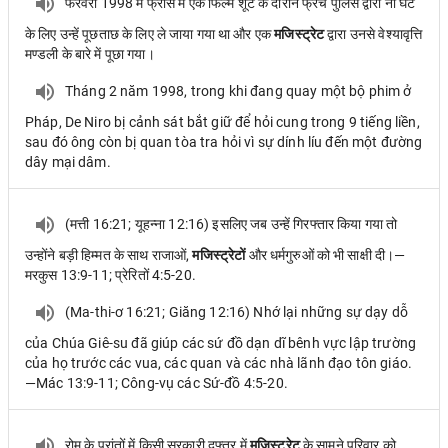
फरवरी 1998 में फ्रांस में एक फिल्म शूट के दौरान फ्रेच पुलिस द्वारा नौ घंटे
के लिए उन्हें पूछताछ के लिए ले जाया गया था और एक
मजिस्ट्रेट
द्वारा उनसे वेश्यावृत्ति
मण्डली के बारे में पूछा गया।
Tháng 2 năm 1998, trong khi đang quay một bộ phim ở
Pháp, De Niro bị cảnh sát bắt giữ để hỏi cung trong 9 tiếng liền,
sau đó ông còn bị quan tòa tra hỏi vì sự dính líu đến một đường
dây mại dâm.
(मत्ती 16:21; यूहन्ना 12:16) इसलिए जब उन्हें गिरफ्तार किया गया तो
उन्होंने बड़ी हिम्मत के साथ राजाओं,
मजिस्ट्रेटों
और धर्मगुरुओं को भी साक्षी दी।—
मरकुस 13:9-11; प्रेरितों 4:5-20.
(Ma-thi-ơ 16:21; Giăng 12:16) Nhớ lại những sự dạy dỗ
của Chúa Giê-su đã giúp các sứ đồ dạn dĩ bênh vực lập trường
của họ trước các vua, các quan và các nhà lãnh đạo tôn giáo.
—Mác 13:9-11; Công-vụ các Sứ-đồ 4:5-20.
रोम के प्रांतों में किसी सरकारी दफ्तर में
मजिस्ट्रेट
के सामने परिवार को