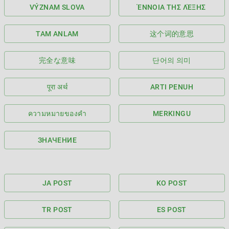
VÝZNAM SLOVA
ΈΝΝΟΙΑ ΤΗΣ ΛΈΞΗΣ
TAM ANLAM
这个词的意思
完全な意味
단어의 의미
पूरा अर्थ
ARTI PENUH
ความหมายของคำ
MERKINGU
ЗНАЧЕНИЕ
JA POST
KO POST
TR POST
ES POST