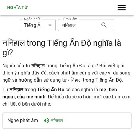
NGHĨA TỪ
Ngôn ngữ
Tìm kiếm
Tiếng Ấn Độ
ननिहाल trong Tiếng Ấn Độ nghĩa là
gì?
Nghĩa của từ ननिहाल trong Tiếng Ấn Độ là gì? Bài viết giải
thích ý nghĩa đầy đủ, cách phát âm cùng với các ví dụ song
ngữ và hướng dẫn sử dụng từ ननिहाल trong Tiếng Ấn Độ.
Từ
ननिहाल
trong
Tiếng Ấn Độ
có các nghĩa là
mẹ, bên
ngoại, của mẹ mình
. Để hiểu được rõ hơn, mời các bạn xem
chi tiết ở bên dưới nhé.
Nghe phát âm
ननिहाल