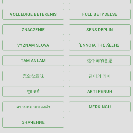
VOLLEDIGE BETEKENIS
FULL BETYDELSE
ZNACZENIE
SENS DEPLIN
VÝZNAM SLOVA
ΈΝΝΟΙΑ ΤΗΣ ΛΈΞΗΣ
TAM ANLAM
这个词的意思
完全な意味
단어의 의미
पूरा अर्थ
ARTI PENUH
ความหมายของคำ
MERKINGU
ЗНАЧЕНИЕ